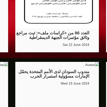
هو..,المفاوضات مع إيران "معقدة"
لهجمات أمريكية جديدة
 عسكرية مع إسرائيل
العدد 86 من «كراسات ملف»: ثبت مراجع
وثائق مؤتمرات الجبهة الديمقراطية
شحنات عسكرية قبالة سواحل أوديسا
Sat 22 June 2024
أبو صفية
غاية" حاليا
مندوب السودان لدى الأمم المتحدة يحمّل
الإمارات مسؤولية استمرار الحرب
Wed 19 June 2024
الشرق الأوسط
الأمنيّ وعملياتنا الاستباقية مستمرة