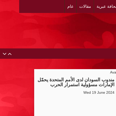
افة عبرية
مقالات
عام
حية عن ألتهاب الكبد وتوزّع بروشورات توعوية على سيدات
لبنان
مندوب السودان لدى الأمم المتحدة يحمّل
الإمارات مسؤولية استمرار الحرب
ر العرقي والتهجير في مخيمات شمال الضفة ، وإعادة تشكيل
Wed 19 June 2024