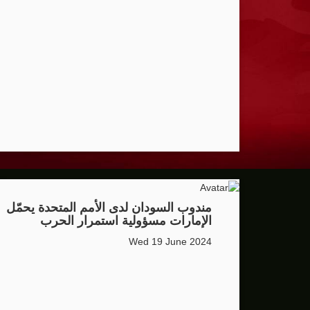
فانس يؤكد وجود اختلافات في الرأي مع نتنيا
إيران تهدد بمهاجمة دول الخليج إذا تعرضت 
ن.تايمز: مشرعون أمريكيون يسعون لشراكة
الدفاع الروسية: ضربنا سفينتين محملتين ب
الـFBI فتح تحقيقا لمعرفة ما إذا كان ترامب "عميلا روسيا" بعد إقالته جيمس كومي
التماس للسماح لطبيب مستقل بفحص حسام 
الرئيس الإيراني: التواصل مع خامنئي "صعب لل
مندوب السودان لدى الأمم المتحدة يحمّل
الإمارات مسؤولية استمرار الحرب
جيش الاحتلال يعلن مقتل جنديين وإصابة 4 جنوب لبنان
Wed 19 June 2024
"وول ستريت" ترتفع بدعم آمال التهدئة في 
سنتكوم: إعادة توجيه 48 سفينة تجارية ضمن حصار إيران
زامير: أضعفنا حماس بشكل كبير وغيّرنا الوضع 