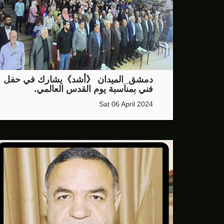
دمشق_الميدان 《أشد》يشارك في حفل
فني بمناسبة يوم القدس العالمي.
Sat 06 April 2024