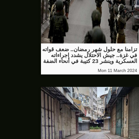
تزامنا مع حلول شهر رمضان.. ضعف قواته
في غزة.. جيش الاحتلال يشدد اجراءاته
العسكرية وينشر 23 كتيبة في أنحاء الضفة
Mon 11 March 2024