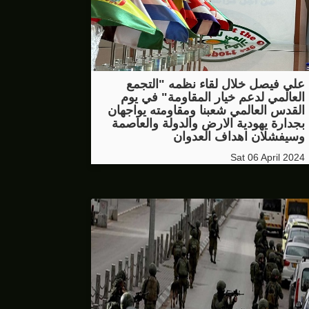
علي فيصل خلال لقاء نظمه "التجمع
العالمي لدعم خيار المقاومة" في يوم
القدس العالمي شعبنا ومقاومته يواجهان
بجدارة يهودية الارض والدولة والعاصمة
وسيفشلان اهداف العدوان
Sat 06 April 2024