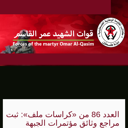
العدد 86 من «كراسات ملف»: ثبت
مراجع وثائق مؤتمرات الجبهة