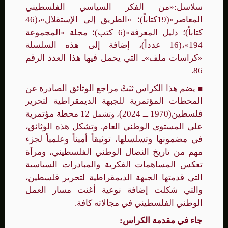
سلاسل:«من الفكر السياسي الفلسطيني
المعاصر»(19كتاباً)؛ «الطريق إلى الإستقلال»،(46
كتاباً)؛ دليل المعرفة»(6 كتب)؛ مجلة «المجموعة
194»،(16 عدداً)، إضافة إلى هذه السلسلة
«كراسات ملف»ـ التي يحمل فيها هذا العدد الرقم
86.
■
يضم هذا الكراس ثبَتْ مراجع الوثائق الصادرة عن
المحطات المؤتمرية للجبهة الديمقراطية لتحرير
فلسطين(1970 ــ 2024)
12 محطة مؤتمرية
، وتشمل
على المستوى الوطني العام. وتشكل هذه الوثائق،
في مضمونها وتسلسلها، توثيقاً أميناً وعلمياً لجزء
مهم من تاريخ النضال الوطني الفلسطيني، ومرآة
تعكس المساهمات الفكرية والمبادرات السياسية
التي قدمتها الجبهة الديمقراطية لتحرير فلسطين،
والتي شكلت إضافة نوعية أغنت مسار العمل
الوطني الفلسطيني في مجالاته كافة.
جاء في مقدمة الكراس: