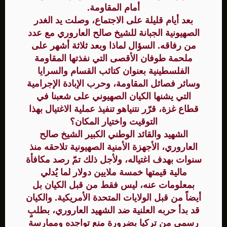
أمام المقاومة.
بعد أيام قليلة على الاجتماع، وصلت يد الغدر
الصهيونية الجبانة للشيخ صالح العاروري مع عدد
من رفاقه. السؤال لماذا وبعد ثلاثة أشهر على
ملحمة طوفان الأقصى التي نفذتها المقاومة
الفلسطينية بعنوان كتائب القسام والسرايا
وسائر فصائل المقاومة، وحرب الإبادة الإجرامية
التي يشنها الكيان الصهيوني على شعبنا في
قطاع غزة، قرّر نتنياهو تنفيذ عملية الاغتيال بهذا
التوقيت واختيار المكان؟
الشهيد والقائد الوطني الكبير الشيخ صالح
العاروري، الأجهزة الأمنية الصهيونية تلاحقه منذ
سنوات بهدف اغتياله، ولأجل ذلك تمّ رصد مكافأة
مالية قيمتها خمسة ملايين دولار لما يُدلي
بمعلومات عنه، ليس فقط من قبل الكيان بل
أيضاً من قبل الولايات المتحدة الأمريكية. والكيان
قد بدأ حربه العلنية ضد الشهيد العاروري، بطلبٍ
رسمي من تركيا بضرورة منع تواجده وممارسة