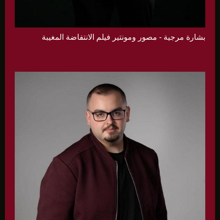
بشارة مرجية - مصور ومونتير فيلم الانتفاضة المغيبة