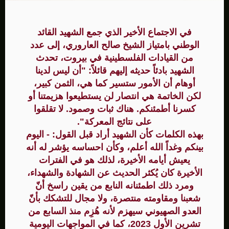
في الاجتماع الأخير الذي جمع الشهيد القائد
الوطني بامتياز الشيخ صالح العاروري، إلى عدد
من القيادات الفلسطينية في بيروت، تحدث
الشهيد بادئاً حديثه إليهم قائلاً: "أن ليس لدينا
أوهام أن الأمور ستسير كما هي، الثمن كبير،
لكن الخاتمة هي انتصار لن يستطيعوا هزيمتنا أو
كسرنا أطمئنكم. هناك ثبات وصمود. لا تقلقوا
على نتائج المعركة".
بهذه الكلمات كأن الشهيد أراد قبل القول: - اليوم
بينكم وغداً الله أعلم، وكأن احساسه يؤشر له أنه
يعيش أيامه الأخيرة، لذلك هو في الفترات
الأخيرة كان يُكثر الحديث عن الشهادة والشهداء،
ومرد ذلك اطمئنانه النابع من يقين راسخ أنّ
شعبنا ومقاومته منتصرة، ولا مجال للتشكك بأنّ
العدو الصهيوني سيهزم لأنه هُزِم منذ السابع من
تشرين الأول 2023، كما في المواجهات اليومية