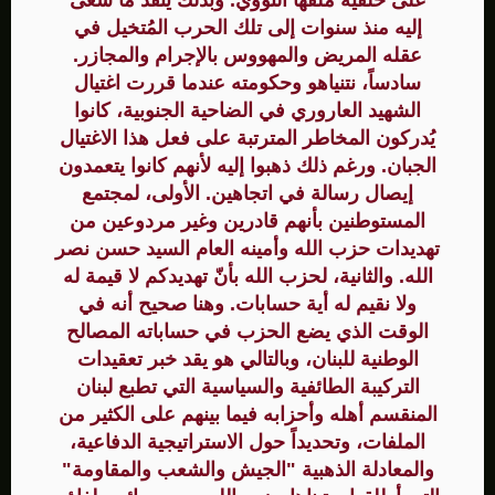
على خلفية ملفها النووي. وبذلك ينفذ ما سعى
إليه منذ سنوات إلى تلك الحرب المُتخيل في
عقله المريض والمهووس بالإجرام والمجازر.
سادساً، نتنياهو وحكومته عندما قررت اغتيال
الشهيد العاروري في الضاحية الجنوبية، كانوا
يُدركون المخاطر المترتبة على فعل هذا الاغتيال
الجبان. ورغم ذلك ذهبوا إليه لأنهم كانوا يتعمدون
إيصال رسالة في اتجاهين. الأولى، لمجتمع
المستوطنين بأنهم قادرين وغير مردوعين من
تهديدات حزب الله وأمينه العام السيد حسن نصر
الله. والثانية، لحزب الله بأنّ تهديدكم لا قيمة له
ولا نقيم له أية حسابات. وهنا صحيح أنه في
الوقت الذي يضع الحزب في حساباته المصالح
الوطنية للبنان، وبالتالي هو يقد خبر تعقيدات
التركيبة الطائفية والسياسية التي تطبع لبنان
المنقسم أهله وأحزابه فيما بينهم على الكثير من
الملفات، وتحديداً حول الاستراتيجية الدفاعية،
والمعادلة الذهبية "الجيش والشعب والمقاومة"