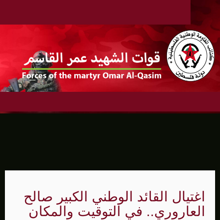
اغتيال القائد الوطني الكبير صالح
العاروري.. في التوقيت والمكان