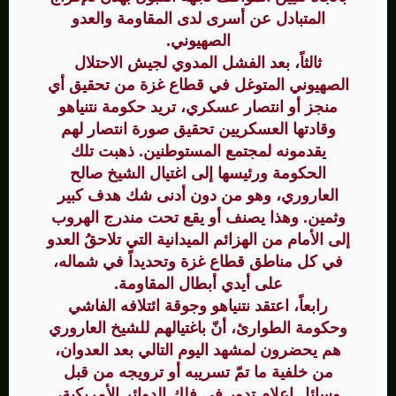
المتبادل عن أسرى لدى المقاومة والعدو
الصهيوني.
ثالثاً، بعد الفشل المدوي لجيش الاحتلال
الصهيوني المتوغل في قطاع غزة من تحقيق أي
منجز أو انتصار عسكري، تريد حكومة نتنياهو
وقادتها العسكريين تحقيق صورة انتصار لهم
يقدمونه لمجتمع المستوطنين. ذهبت تلك
الحكومة ورئيسها إلى اغتيال الشيخ صالح
العاروري، وهو من دون أدنى شك هدف كبير
وثمين. وهذا يصنف أو يقع تحت مندرج الهروب
إلى الأمام من الهزائم الميدانية التي تلاحقُ العدو
في كل مناطق قطاع غزة وتحديداً في شماله،
على أيدي أبطال المقاومة.
رابعاً، اعتقد نتنياهو وجوقة ائتلافه الفاشي
وحكومة الطوارئ، أنّ باغتيالهم للشيخ العاروري
هم يحضرون لمشهد اليوم التالي بعد العدوان،
من خلفية ما تمّ تسريبه أو ترويجه من قبل
وسائل إعلام تدور في فلك الدوائر الأمريكية،