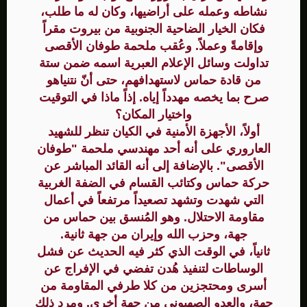
نشاطه وعمله على أراضيها، وكان له ما طلب،
فكان الخيار الضاحية الجنوبية من بيروت مقراً
وإقامةً وعملاً. وعُقب ملحمة طوفان الأقصى
تداولت وسائل الإعلام العبرية اسمه ضمن ستة
من قادة حماس لاستهدافهم، حتى أنّ نتنياهو
صرح بما يخصه مهدداً إياه. إذاً ماذا في التوقيت
واختيار المكان؟
أولاً، الأجهزة الأمنية في الكيان تنظر للشهيد
العاروري على أنه أحد مهندسي ملحمة "طوفان
الأقصى". بالإضافة إلى أنه القائد المباشر عن
حركة حماس وكتائب القسام في الضفة الغربية
التي شهدت وتشهد تصعيداً مرتفعاً في أعمال
مقاومة الاحتلال. وهو المُنسق بين حماس من
جهة، وحزب الله وإيران من جهة ثانية.
ثانياً، في الوقت الذي كثر فيه الحديث عن فشل
الوساطات لتنفيذ هُدن تفضي في الإفراج عن
أسرى ومحتجزين من كلا طرفي المقاومة من
جهة، والعدو الصهيوني من جهة أخرى. ومرد ذلك