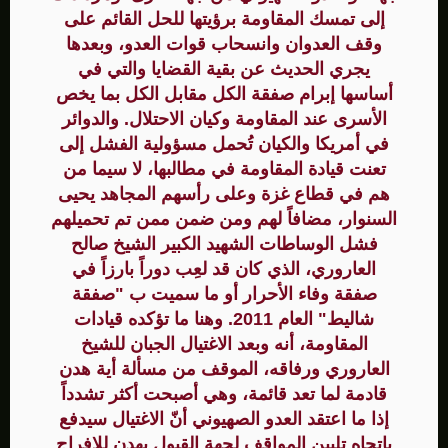
إلى تمسك المقاومة برؤيتها للحل القائم على
وقف العدوان وانسحاب قوات العدو، وبعدها
يجري الحديث عن بقية القضايا والتي في
أساسها إبرام صفقة الكل مقابل الكل بما يخص
الأسرى عند المقاومة وكيان الاحتلال. والدوائر
في أمريكا والكيان تُحمل مسؤولية الفشل إلى
تعنت قيادة المقاومة في مطالبها، لا سيما من
هم في قطاع غزة وعلى رأسهم المجاهد يحيى
السنوار، مضافاً لهم ومن ضمن ممن تم تحميلهم
فشل الوساطات الشهيد الكبير الشيخ صالح
العاروري، الذي كان قد لعِب دوراً بارزاً في
صفقة وفاء الأحرار أو ما سميت ب "صفقة
شاليط" العام 2011. وهنا ما تؤكده قيادات
المقاومة، أنه وبعد الاغتيال الجبان للشيخ
العاروري ورفاقه، الموقف من مسألة أية هدن
قادمة لما تعد قائمة، وهي أصبحت أكثر تشدداً
إذا ما اعتقد العدو الصهيوني أنّ الاغتيال سيدفع
باتجاه تليين المواقف لجهة القبول بهدن للإفراج