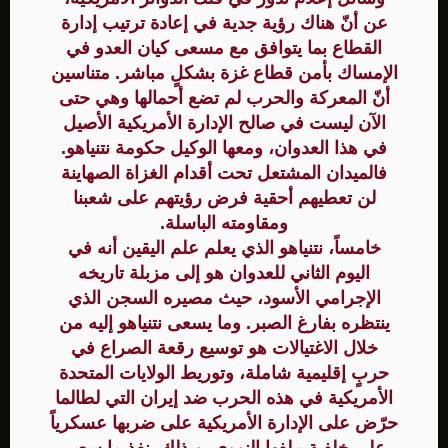
عن أنّ هناك رؤية جدية في إعادة ترتيب إدارة
القطاع بما يتوافق مع مسعى كيان العدو في
الإمساك بأمن قطاع غزة بشكلٍ مباشر. متناسين
أنّ المعركة والحرب لم تضع أحمالها وهي حتى
الآن ليست في صالح الإدارة الأمريكية الأصيل
في هذا العدوان، ومعها الوكيل حكومة نتنياهو.
فالميدان المشتعل تحت أقدام الغزاة الصهاينة
لن تعطيهم أحقية فرض رؤيتهم على شعبنا
ومقاومته الباسلة.
خامساً، نتنياهو الذي يعلم علم اليقين أنه في
اليوم الثاني للعدوان هو إلى مزبلة تاريخه
الإجرامي الأسود، حيث مصيره السجن الذي
ينتظره بفارغ الصبر. وما يسعى نتنياهو إليه من
خلال الاغتيالات هو توسيع رقعة الصراع في
حربٍ إقليمية شاملة، وتوريط الولايات المتحدة
الأمريكية في هذه الحرب ضد إيران التي لطالما
حرّض على الإدارة الأمريكية على ضربها عسكرياً