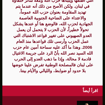
التي أطلقها ويتبناها حزب الله ومعه سائر حلفاؤه
في لبنان. ولكن الأصح من ذلك أنه عندما يتم
تهديد المقاومة بعنوان حزب الله عموماً،
والاعتداء على الضاحية الجنوبية العاصمة
الجهادية لحزب الله، فالوضع هنا أو عندها يشكل
تحولاً خطيراً، لأن الحزب لا يتحمل أن يعمل
العدو الصهيوني على تغيير قواعد الاشتباك التي
عمل الحزب وأرسى تلك قواعدها منذ العام
2006. وهذا ما أكد عليه سماحة أمين عام حزب
الله السيد نصر الله بأنّ الرد على جريمة الاغتيال
قادمة لا محالة، وإذا ما ذهب العدو إلى الحرب
على لبنان فالمصلحة الوطنية تفرض علينا خوضها
بلا حدود أو ضوابط، والليالي والأيام بيننا.
اقرأ أيضاً