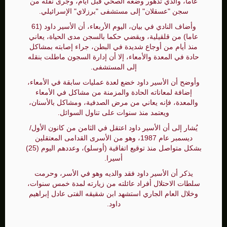
عاما، والذي تدهور وضعه الصحي قبل أيام، وجرى نقله من
سجن "عسقلان" إلى مستشفى "برزلاي" الإسرائيلي.
وأضاف النادي في بيان، اليوم الأربعاء، أن الأسير داود (61
عاما) من قلقيلية، ويقضي حكما بالسجن مدى الحياة، يعاني
منذ أيام من أوجاع شديدة في البطن، جراء إصابته بمشاكل
حادة في المعدة والأمعاء، إلا أن إدارة السجون ماطلت بنقله
إلى المستشفى.
وأوضح أن الأسير داود خضع لعدة عمليات سابقة في الأمعاء،
إضافة لمعاناته الحادة والمزمنة من مشاكل في الأمعاء
والمعدة، فإنه يعاني من مرض الصدفية، ومشاكل بالأسنان،
ويعتمد منذ سنوات على تناول السوائل.
يُشار إلى أن الأسير داود اعتقل في الثامن من كانون الأول/
ديسمبر عام 1987، وهو من الأسرى القدامى المعتقلين
بشكل متواصل منذ توقيع اتفاقية (أوسلو)، وعددهم اليوم (25)
أسيرا.
يذكر أن الأسير داود فقد والديه وهو في الأسر، وحرمت
سلطات الاحتلال أفراد عائلته من زيارته لمدة خمس سنوات،
وخلال العام الجاري استشهد ابن شقيقه الفتى عادل إبراهيم
داود.