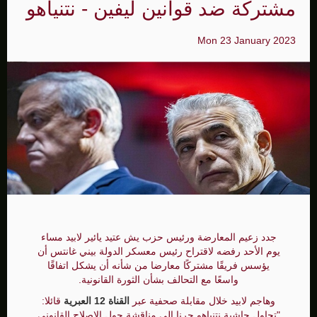
مشتركة ضد قوانين ليفين - نتنياهو
Mon 23 January 2023
جدد زعيم المعارضة ورئيس حزب يش عتيد يائير لابيد مساء
يوم الأحد رفضه لاقتراح رئيس معسكر الدولة بيني غانتس أن
يؤسس فريقًا مشتركًا معارضا من شأنه أن يشكل اتفاقًا
واسعًا مع التحالف بشأن الثورة القانونية.
وهاجم لابيد خلال مقابلة صحفية عبر
القناة 12 العبرية
قائلا:
"تحاول حاشية نتنياهو جرنا إلى مناقشة حول الإصلاح القانوني