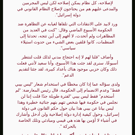
لإصلاحه، كل نظام يمكن إصلاحه لكن ليس المجرمين
والمدعى عليهم هم من يحتاجون لإصلاح النظام القانوني في
دولة إسرائيل".
ورد لابيد على الانتقادات التي تلقاها لغيابه عن التظاهرة ضد
الحكومة الأسبوع الماضي وقال: "كنت في العديد من
المظاهرات ولم أتحدث، لا أفهم إلى أين تتجه، تحدثنا إلى
المنظمات، كانوا قلقين بعض الشيء من حدوث استيلاء
سياسي".
وأضاف "قلنا لهم لا إنه احتجاج مدني لذلك قلت لننتظر
أسبوعًا، سنرى لقد جئت هذا الأسبوع، وأنا سعيد لأنني فعلت
ذلك وكان حزبي موجود هناك بأعداد كبيرة، لقد جئنا لتقديم
الدعم".
ولدى سؤاله عما إذا كان مخطئًا في استخدام شعار "ليس بيبي
فقط" وعدم الانضمام إلى الحكومة، قال رئيس المعارضة: "لم
أستخدم" فقط ليس بيبي "لفترة طويلة جدًا قلت إننا لن
نجلس في حكومة فيها شخص تتهم بتهم جنائية خطيرة وهذا
ليس بيانا عن بيبي هذا بيان حول حكم القانون في دولة
إسرائيل، وحول كيفية إدارة دولة إصلاحية ولن أدخل وأشارك
في أشياء لا أؤمن بها هذه هي قيمي ومبادئي وتلك الخاصة
بالحركة ".