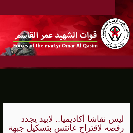
ليس نقاشا أكاديميا.. لابيد يجدد
رفضه لاقتراح غانتس بتشكيل جبهة