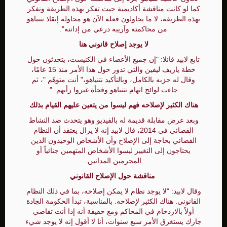
كما لو كانت مناقشة أكاديمية حيث تفكر بهذه الطريقة ونفكر
بهذه الطريقة، لا ما يحاولون فعله الآن هو محاولة إنقاذ نتنياهو
من محاكمته وآرييه درعي من إدانته".
لا يوجد إصلاح قانوني هنا
تابع لابيد قائلا: "إن جميع الأعضاء في الكنيست، يتحدثون حول
خطة ياريف ليفين والتي تدور حول هذا الأمر منذ 15 عامًا،
وقال له حزبه بالكامل، وبالتأكيد نتنياهو،" أنت متوهّم "، ثم
جاءت لوائح اتهام نتنياهو وفجأة غيروا رأيهم. "
هناك الكثير لإصلاحه فهم ليسوا من يتعين عليهم القيام بذلك
وبعد عرض مقابلة قديمة له بالفيديو وهو يتحدث ضد النشاط
القضائي في 2014، قال لابيد إنه لا يزال يعتقد أن النظام
القضائي بحاجة إلى الإصلاح وأن الأشخاص الوحيدون الذين
يحتاجون إلى التغيير ليسوا الأشخاص المتهمين جنائياً أو
المجرمين المدانين.
مناقشة حول الإصلاح القانوني
وقال لابيد: "لا يوجد نظام لا يمكن إصلاحه، بما في ذلك النظام
القانوني. هناك الكثير لإصلاحه. بالمناسبة، تبدأ الحكومة الجادة
أولاً بالازدحام في المحاكم ومع حقيقة أنه إذا أنت تقاضي
جارك يستغرق الأمر سبع سنوات، أنا لا أقول إنه لا يوجد شيء