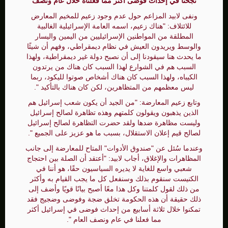
نجحنا في إحداث فوضى أكثر مما فعلناه خلال عام ونصف
ونفى لابيد المزاعم حول عدم وجود زعيم للمخيم المعارض
للائتلاف: "هناك زعيم، اسمه العامة الإسرائيلية الغالبية
المطلقة من المواطنين الإسرائيليين من اليمين واليسار
والوسط ويريدون العيش في نظام ديمقراطي، وفهم أن شيئًا
ما يحدث هنا سيقودنا إلى أن نصبح دولة غير ديمقراطية، ولهذا
السبب هم في الشوارع لهذا السبب كان هناك من يرتدون
الكيباه، ولهذا السبب كان هناك أشخاص صوتوا لليكود، ربما
ليس معظمهم من المتظاهرين، لكن كان هناك بالتأكيد ".
وتابع زعيم المعارضة: "من الجيد أن يكون شعب إسرائيل هم
الذين يذهبون ويقولون كلمتهم وهذه تظاهرة لصالح إسرائيل
وليست مظاهرة ضدها ولقد حضرت التظاهرة لصالح إسرائيل
لصالح قيم إعلان الاستقلال، بسبب ما هو عزيز على الجميع ".
وعندما سُئل عن "صندوق الأدوات" المتاح للمعارضة إلى جانب
المظاهرات والإغلاق، أجاب لابيد: "أعتقد أن الصلة بين احتجاج
شعبي واسع للغاية لا يديره السياسيون حقًا، هو أننا في
الكنيست سنقوم بذلك وسنفعل كل ما يجب القيام به وأكثر
من ذلك لقول كلمتنا وكل هذا معًا أصبح بيانًا قويًا وأضف إلى
ذلك حقيقة أن هذه الحكومة تخلق ضجة وفوضى وضجيج فقد
تمكنوا خلال ثلاثة أسابيع من إحداث فوضى في إسرائيل أكثر
مما فعلنا في عام ونصف العام ".