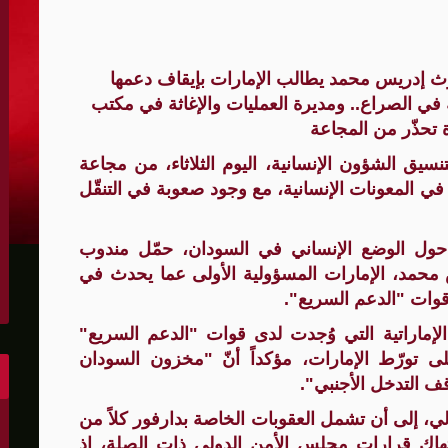
الكونغرس..ويرغب في اتفاق مع إيران
رث إدريس محمد يطالب الإمارات بإيقاف دعمها
 عاصي التي أصيبت بقصف إسرائيلي
 في الصراع.. ومديرة العمليات والإغاثة في مكتب
هو..,المفاوضات مع إيران "معقدة"
ة تحذّر من المجاعة
لهجمات أمريكية جديدة
سيق الشؤون الإنسانية، اليوم الثلاثاء، من مجاعة
 المعونات الإنسانية، مع وجود صعوبة في التنقّل
 عسكرية مع إسرائيل
شحنات عسكرية قبالة سواحل أوديسا
ول الوضع الإنساني في السودان، حمّل مندوب
 محمد، الإمارات المسؤولية الأولى عما يحدث في
 قوات "الدعم السريع".
أبو صفية
إماراتية التي وُجدت لدى قوات "الدعم السريع"
ى تورّط الإمارات، مؤكداً أنّ "مخزون السودان
غاية" حاليا
قف التدخل الأجنبي".
، إلى أن تشمل العقوبات الخاصة بدارفور كلاً من
الشرق الأوسط
انتهاك قرارات مجلس الأمن الدولي ذات الصلة، إذ