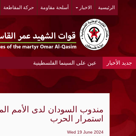
الرئيسية
الاخبار
أسلحة مقاومة
حركة المقاطعة
عين على السينما الفلسطينية
عين على السينما الفلسطينية الانتفاضة المغ
#مخيم خان الشيح #النسائية الديمقراطية ال
الحي.
مندوب السودان لدى الأمم الم
"أشد" ومنظمة الجيل الجديد "مجد" ينظمان مه
استمرار الحرب
«الديمقراطية»: عدوان الإحتلال المتواصل عل
Wed 19 June 2024
الواقع الجغرافي والديمغرافي في محيط مدي