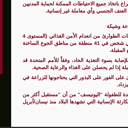
ع باتخاذ جميع الاحتياطات الممكنة لحماية المدنيين
 العنف الجنسي وأي معاملة غير إنسانية.
عة وشيكة
ويُواجه ما يقرب من 5 ملايين شخص مستويات الطوارئ من انعدام الأمن الغذائي (المستوى 4
من التصنيف الدولي). ويواجه أكثر من مليوني شخص في 41 منطقة من مناطق الجوع الساخنة
المقبلة.
صابة بسوء التغذية الحاد، وفقاً للأمم المتحدة قد
على الفور على البذور التي يحتاجونها للزراعة في
زداد.
دة للطفولة "اليونيسف" من أن "مستقبل أكثر من
ة الإنسانية التي تشهدها البلاد منذ نيسان/أبريل