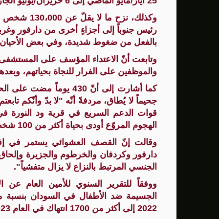
25 أيار/مايو الماضي إلى 6 حزيران/يونيو الجاري في الفاشر (غرب السودان).
وكذلك، نزح م
رئيس جنوباً إلى أجزاءٍ أخرى من دارفور وغربا
بالفعل من ضغوط شديدة، وفي بعض الأحيان 
والموظفين على الفرار للنجاة بحياتهم، وبع
كما أشارت إلى أنّ 430 يو
جحيماً لا يُطاق، مردفةً أنّه "لا بدّ وأنّكم ت
الهجوم المروّع أودى بحياة أكثر من 100 شخص، بينهم عشرات الأطفال".
وقالت إنّ القصف العشوائي يستمر في إفسا
دارفور وكردفان والخرطوم والجزيرة وإلحاق أضر
الجنسي المرتبط بالنزاع لا يزال متفشياً".
ووفقاً للتقرير السنوي للأمين العام عن ا
2022 إلى أكثر من 1700 انتهاك في العام 2023.