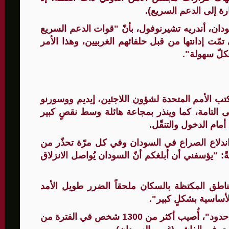
رة إلى الدعم السريع).
ن، أندريه تشيرنوفول، بأنّ "قوات الدعم السريع
الأمنيّ وعملياتنا الاستباقية مستمرة
مّت إدانتها من قبل حلفائهم الغربيين، وهذا الأمر
كلّ سهولة".
ثية لإجراء مشاورات خاصة
المغيبة
كتب الأمم المتحدة لشؤون اللاجئين، إيديم ووسورنو
التامة، كما وينذر بمجاعة هائلة وسط نقصٍ كبير
مام الدخول والتنقّل.
لى أنّ هذه الإحاطة هي الـ12 منذ اندلاع الصراع في السودان وفي كل مرّة تحذّر من
: "يؤسفني أن أبلغكم أنّ السودان يُواصل الانزلاق
اطق المكتظة بالسكان ملحقاً الضرر طويل الأمد
الأساسية بشكلٍ كبير".
وذكرت ووسورنو أنّه وفقاً لمنظمة "أطباء بلا حدود"، أُصيب أكثر من 1300 شخص في الفترة من