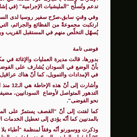
تدعم وتُسلّح "المليشيات الإجرامية" (في إشا
سنتكوم: إعادة توجيه 48 سفينة تجارية ضمن حصار إيران
وفي وقتٍ سابق،صرّح سفير روسيا لدى السودا
زامير: أضعفنا حماس بشكل كبير وغيّرنا الوضع 
ارتكبت مجموعةً من الفظائع والجرائم، التي ت
يُسهّل التخلّص منهم في المستقبل القريب وب
الوفد الأمريكي يطلب تعليق المفاوضات الثلا
بشارة مرجية - مصور ومونتير فيلم الانتفاضة 
فوضى تامة
بدورها، قالت مديرة العمليات والإغاثة في م
بأنّ الوضع في السودان يُشارف على الفوضى 
في الإمدادات والتمويل، كما أنّ هناك عراقيل أ
وأشارت إ
التدهور المتواصل لأوضاع السودانيين، مضيفةً
نحو الفوضى".
كما لفتت إلى أنّ "القصف يستمرّ على المن
بالمدنيين كما أنّه يؤدي إلى تعطيل الخدمات 