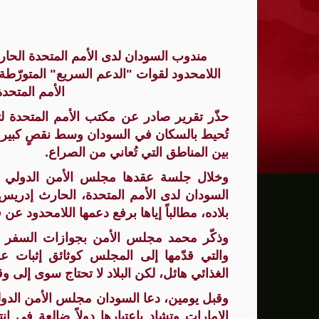
ترامب: يحذر من سيطرة الديمقراطيين على 
مندوب السودان لدى الأمم المتحدة الحا
حماية الصحافيين تكرّم الصحافية كريستينا
اللامحدود لقوات "الدعم السريع" المتورّطة
فانس يؤكد وجود اختلافات في الرأي مع نتنيا
الأمم المتحد
إيران تهدد بمهاجمة دول الخليج إذا تعرضت 
حذّر تقرير صادر عن مكتب الأمم المتحدة لتن
تُحيط بالسكان في السودان وسط نقصٍ كبير في
ن.تايمز: مشرعون أمريكيون يسعون لشراكة
بين المناطق التي تُعاني من الصراع.
الدفاع الروسية: ضربنا سفينتين محملتين ب
وخلال جلسة عقدها مجلس الأمن الدولي ح
السودان لدى الأمم المتحدة، الحارث إدريس
الـFBI فتح تحقيقا لمعرفة ما إذا كان ترامب "عميلا روسيا" بعد إقالته جيمس كومي
بلاده، مطالباً إياها برفع دعمها اللامحدود عن
التماس للسماح لطبيب مستقل بفحص حسام 
وذكّر محمد مجلس الأمن بجوازات السفر ال
والتي قدّمها إلى المجلس كوثائق إثبات عل
الرئيس الإيراني: التواصل مع خامنئي "صعب لل
الغذائي هائل، لكن البلاد لا تحتاج سوى إلى و
جيش الاحتلال يعلن مقتل جنديين وإصابة 4 جنوب لبنان
وقبل يومين، دعا السودان مجلس الأمن الدولي
"وول ستريت" ترتفع بدعم آمال التهدئة في 
الإمارات وتشاد باعتبارها دولاً ضالعة في 