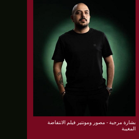
بشارة مرجية - مصور ومونتير فيلم الانتفاضة
المغيبة