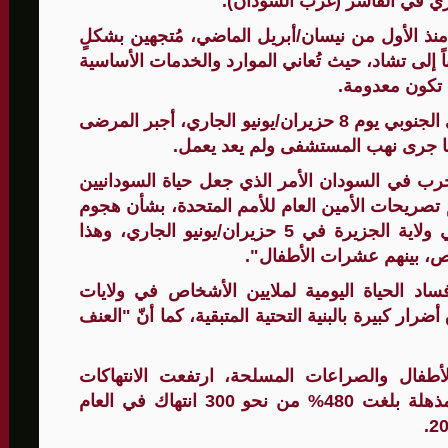
ا لا يقلّ عن 130،000 شخص منذ الأول من نيسان/أبريل الماضي، مُتجهين بشكلٍ
ً إلى تشاد، حيث تُعاني الموارد والخدمات الأساسية
تكون معدومة.
وتابعت أنّ الاعتداء المؤسف على المستشفى الجنوبي يوم 8 حزيران/يونيو الجاري، أجبر المرضى
دها جرى نهب المستشفى ولم يعد يعمل.
ماً مضت على الحرب في السودان الأمر الذي جعل حياة السودانيين
ابعتم تصريحات الأمين العام للأمم المتحدة، بشأن هجوم
قوات الدعم السريع في قرية ود النورة في ولاية الجزيرة في 5 حزيران/يونيو الجاري، وهذا
د الحياة اليومية لملايين الأشخاص في ولايات
ار كبيرة بالبنية التحتية المتبقية، كما أنّ "العنف
لأطفال والصراعات المسلحة، ارتفعت الانتهاكات
الجسيمة ضد الأطفال في السودان بنسبة مذهلة بلغت 480% من نحو 300 انتهاك في العام