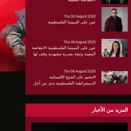
Thu 06 August 2026
عين على السينما الفلسطينية
Thu 06 August 2026
عين على السينما الفلسطينية الانتفاضة
المغيبة وثيقة بصرية مشهدية وقف لها
الجهمور وصفق كثيرا
Thu 06 August 2026
#مخيم خان الشيح #النسائية
الديمقراطية الفلسطينية ندى من أجل
مجتمع أكثر وعياً،، «ندى» تنظم ندوة
صحية عن ألتهاب الكبد وتوزّع
بروشورات توعوية على سيدات الحي.
المزيد من الأخبار