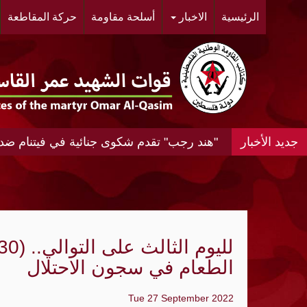
الرئيسية
الاخبار
أسلحة مقاومة
حركة المقاطعة
"هند رجب" تقدم شكوى جنائية في فيتنام ضد
انشقاقات «الدعم السريع» ومستقبل حرب الس
حريق يضرب منشأة تابعة لأرامكو في جيزان..
إقالات تهزّ الموساد بعد إخفاق خطة إيران..
فضيحة جديدة للاحتلال بشأن استخدام مدنيين
الطعام في سجون الاحتلال
هجرة متصاعدة تهدد الوجود المسيحي في الضفة
Tue 27 September 2022
تهجير 30 تجمعًا وهدم 800 منشأة منذ 2023.. الاستيطان الرعوي يلتهم الأغوار ويدفع الفلسطينيين قسرًا نحو التهجير