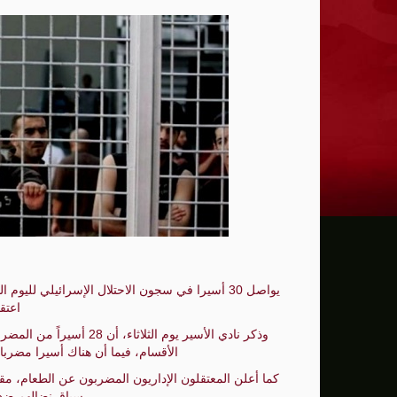
“التهور”.. بند قضائي إسرائيلي لتخفيف جرا
كتب حازم القواسمي : السجون الأربعة للفلس
بعد أسبوع من الحادث.. وفاة شابة متأثرة ب
من أم الفحم إلى الضفة.. مسيرة شعبية ضد إ
إصابة شاب بجراح خطيرة في جريمة إطلاق نار بجت.. و149 قتيلًا في المجتمع الع
انتشال رفات 19 شهيدًا من تحت أنقاض بناية في غزة.. غالبيتهم نساء وأطفال
كيف يتحول الرعي إلى سلاح استيطاني لابتل
خطة انسحاب محدود من غزة تُثير شكوكًا أم
يواصل 30 أسيرا في سجون الاحتلال الإسرائيلي للي
اعتقا
الاحتلال يفتح الطريق أمام 627 وحدة استيطانية جديدة شمال رام الله
الأقسام، فيما أن هناك أسيرا مضر
اقتحامات واعتقالات ومواجهات.. الاحتلال يص
كما أعلن المعتقلون الإداريون المضربون عن الطعام، مقاط
10 خروقات إسرائيلية جديدة للهدنة في غزة.. قصف وإطلاق نار يستهدف مناطق سكنية وخيام النازحين
سياق نضالهم ضد ج