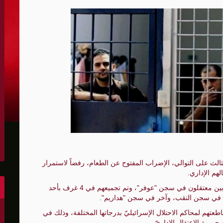
ئم قتل الفلسطينيين وإفلات المستوطنين والشرطة من العقاب
طينيين
إصابتها في حادث سير قرب جامعة بيرزيت
رهاب المستوطنين وتندد بسياسة التهجير
ربي منذ بداية العام
اع أراضي الضفة؟
نية واسعة في تل أبيب
وم الثالث على التوالي، الإضراب المفتوح عن الطعام، رفضاً لاستمرار
لهم الإداري.
وذكر نادي الأسير يوم الثلاثاء، أن 28 أسيراً من المضربين معتقلون في سجن "عوفر"، وتم تجميعهم في 4 غرف بأحد
با في سجن النقب، وآخر في سجن "هداريم".
عّد عملياته والمستوطنون يهاجمون الفلسطينيين في الضفة
عتهم لمحاكم الاحتلال الإسرائيليّ بدرجاتها المختلفة، وذلك في
ريمة الاعتقال الإداريّ.