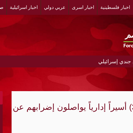
اخبار فلسطينية
اخبار اسرى
عربي دولي
اخبار اسرائيلية
صح
 جندي إسرائيلي
ودان.. تصدّع داخلي يعيد رسم موازين المعركة
 والسلطات السعودية تفتح تحقيقاً
 مسؤول سابق: القيادة السياسية لا تستطيع التنصل من الفشل
لليوم الثالث على التوالي.. (30) أسيراً إدارياً يواصلون إضرابهم عن
 دروعا بشرية
.. الاحتلال والاستيطان يدفعان العائلات نحو الرحيل