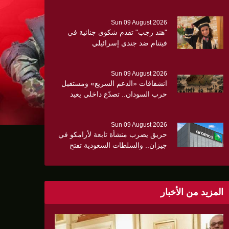
القطاع برفقة ملادينوف
Sun 09 August 2026
"هند رجب" تقدم شكوى جنائية في
فيتنام ضد جندي إسرائيلي
Sun 09 August 2026
انشقاقات «الدعم السريع» ومستقبل
حرب السودان.. تصدّع داخلي يعيد
رسم موازين المعركة
Sun 09 August 2026
حريق يضرب منشأة تابعة لأرامكو في
جيزان.. والسلطات السعودية تفتح
تحقيقاً
المزيد من الأخبار