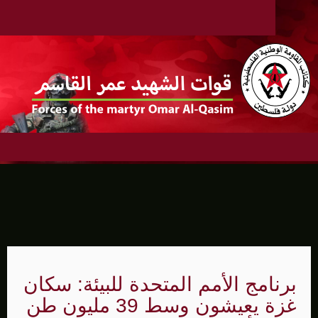
برنامج الأمم المتحدة للبيئة: سكان
غزة يعيشون وسط 39 مليون طن