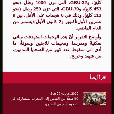
كلغ)، وGBU-32، التي تزن 1000 رطل (نحو
453 كلغ)، وGBU-39، التي تزن 250 رطل (نحو
113 كلغ)، وذلك في 6 هجمات على الأقل، بين 9
تشرين الأول/أكتوبر و2 كانون الأول/ديسمبر من
العام الماضي.
وأوضح التقرير أنّ هذه الهجمات استهدفت مباني
سكنيةً ومدرسةً ومخيمات للاجئين وسوقاً، ما
أدى الى سقوط عدد كبير من الضحايا المدنيين،
بين شهيد وجريح.
اقرأ أيضاً
Sun 09 August 2026
50 طفلًا من القدس إلى المغرب للمشاركة في
المخيم الصيفي السنوي