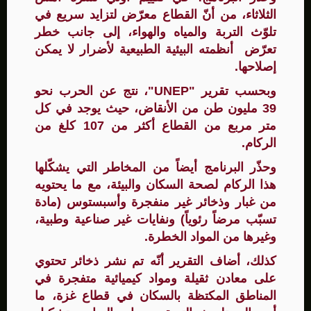
الثلاثاء، من أنّ القطاع معرّض لتزايد سريع في
تلوّث التربة والمياه والهواء، إلى جانب خطر
تعرّض أنظمته البيئية الطبيعية لأضرار لا يمكن
إصلاحها.
وبحسب تقرير "UNEP"، نتج عن الحرب نحو
39 مليون طن من الأنقاض، حيث يوجد في كل
متر مربع من القطاع أكثر من 107 كلغ من
الركام.
وحذّر البرنامج أيضاً من المخاطر التي يشكّلها
هذا الركام لصحة السكان والبيئة، مع ما يحتويه
من غبار وذخائر غير منفجرة وأسبستوس (مادة
تسبّب مرضاً رئوياً) ونفايات غير صناعية وطبية،
وغيرها من المواد الخطرة.
كذلك، أضاف التقرير أنّه تم نشر ذخائر تحتوي
على معادن ثقيلة ومواد كيميائية متفجرة في
المناطق المكتظة بالسكان في قطاع غزة، ما