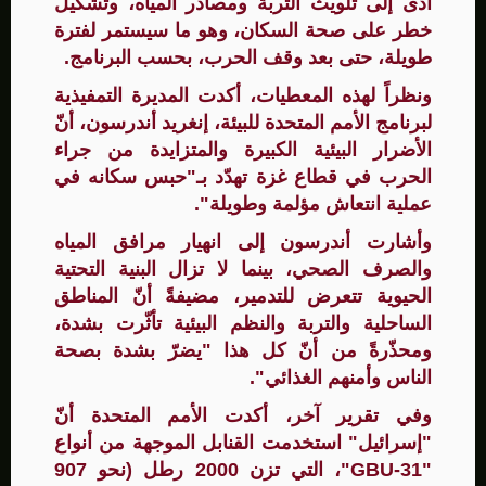
أدى إلى تلويث التربة ومصادر المياه، وتشكيل
خطر على صحة السكان، وهو ما سيستمر لفترة
طويلة، حتى بعد وقف الحرب، بحسب البرنامج.
ونظراً لهذه المعطيات، أكدت المديرة التمفيذية
لبرنامج الأمم المتحدة للبيئة، إنغريد أندرسون، أنّ
الأضرار البيئية الكبيرة والمتزايدة من جراء
الحرب في قطاع غزة تهدّد بـ"حبس سكانه في
عملية انتعاش مؤلمة وطويلة".
وأشارت أندرسون إلى انهيار مرافق المياه
والصرف الصحي، بينما لا تزال البنية التحتية
الحيوية تتعرض للتدمير، مضيفةً أنّ المناطق
الساحلية والتربة والنظم البيئية تأثّرت بشدة،
ومحذّرةً من أنّ كل هذا "يضرّ بشدة بصحة
الناس وأمنهم الغذائي".
وفي تقرير آخر، أكدت الأمم المتحدة أنّ
"إسرائيل" استخدمت القنابل الموجهة من أنواع
"GBU-31"، التي تزن 2000 رطل (نحو 907