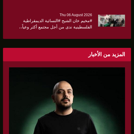
كثيرا
Thu 06 August 2026
#مخيم خان الشيح #النسائية الديمقراطية
الفلسطينية ندى من أجل مجتمع أكثر وعياً،،
«ندى» تنظم ندوة صحية عن ألتهاب الكبد وتوزّع
بروشورات توعوية على سيدات الحي.
المزيد من الأخبار