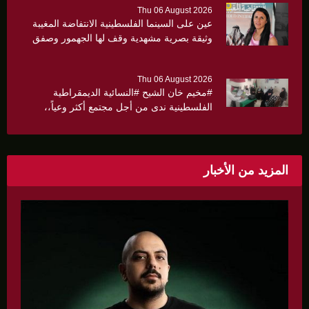
Thu 06 August 2026
عين على السينما الفلسطينية الانتفاضة المغيبة
وثيقة بصرية مشهدية وقف لها الجهمور وصفق
كثيرا
Thu 06 August 2026
#مخيم خان الشيح #النسائية الديمقراطية
الفلسطينية ندى من أجل مجتمع أكثر وعياً،،
«ندى» تنظم ندوة صحية عن ألتهاب الكبد وتوزّع
بروشورات توعوية على سيدات الحي.
المزيد من الأخبار