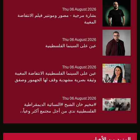
Thu 06 August 2026
بشارة مرجية - مصور ومونتير فيلم الانتفاضة
المغيبة
Thu 06 August 2026
عين على السينما الفلسطينية
Thu 06 August 2026
عين على السينما الفلسطينية الانتفاضة المغيبة
وثيقة بصرية مشهدية وقف لها الجهمور وصفق
كثيرا
Thu 06 August 2026
#مخيم خان الشيح #النسائية الديمقراطية
الفلسطينية ندى من أجل مجتمع أكثر وعياً،،
«ندى» تنظم ندوة صحية عن ألتهاب الكبد وتوزّع
بروشورات توعوية على سيدات الحي.
المزيد من الأخبار