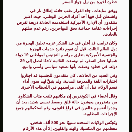
خطوة أخيرة من نيل جواز السفر.
ووفق متابعات، جاء القرار عقب حادثة إطلاق نار في
واشنطن قُتل فيها أحد أفراد الحرس الوطني، حيث اعتبر
منتقدون أن الإدارة الأميركية استخدمت الحادثة ذريعة لفرض
إجراءات عقابية جماعية بحق المهاجرين، رغم عدم صلتهم
بالحادث.
وكان ترامب قد أعلن في عيد الشكر عزمه تعليق الهجرة من
دول العالم الثالث، قبل أن تقوم دائرة خدمات الهجرة
والجنسية الأميركية بتعليق مراسم التجنيس لمواطني 19 دولة
شملها حظر السفر، ثم توسعت القائمة لاحقًا لتصل إلى 39
دولة، في خطوة وصفت بأنها تصعيد سياسي وأمني واسع.
وفي العديد من الحالات، كان متقدمون للجنسية قد اجتازوا
اختبارات اللغة والمعرفة المدنية، ولم يتبقَّ لهم سوى أداء
قسم الولاء، قبل أن تُلغى مراسمهم في اللحظات الأخيرة.
وقال أعضاء في الكونغرس إن مكاتبهم تلقت مئات الشكاوى
من متضررين يعيشون حالة قلق وضغط نفسي شديد، بعد أن
وجدوا أنفسهم عالقين في فراغ قانوني، رغم استكمالهم جميع
الإجراءات المطلوبة.
وتُجنّس الولايات المتحدة سنويًا نحو 800 ألف شخص،
معظمهم من المكسيك والهند والفلبين، إلا أن هذه الأرقام