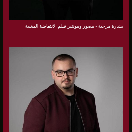
بشارة مرجية - مصور ومونتير فيلم الانتفاضة المغيبة