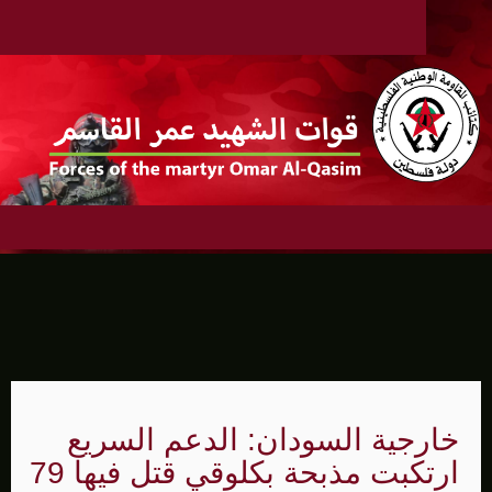
خارجية السودان: الدعم السريع
ارتكبت مذبحة بكلوقي قتل فيها 79