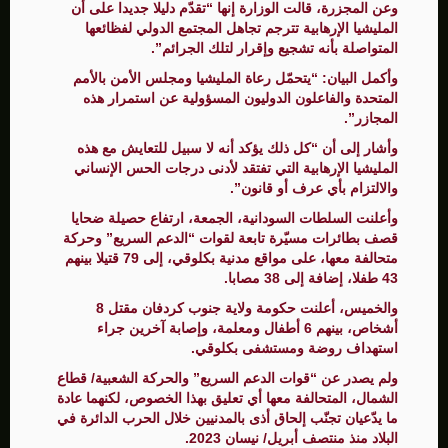
وعن المجزرة، قالت الوزارة إنها “تقدّم دليلا جديدا على أن
المليشيا الإرهابية تترجم تجاهل المجتمع الدولي لفظائعها
المتواصلة بأنه تشجيع وإقرار لتلك الجرائم”.
وأكمل البيان: “يتحمّل رعاة المليشيا ومجلس الأمن بالأمم
المتحدة والفاعلون الدوليون المسؤولية عن استمرار هذه
المجازر”.
وأشار إلى أن “كل ذلك يؤكد أنه لا سبيل للتعايش مع هذه
المليشيا الإرهابية التي تفتقد لأدنى درجات الحس الإنساني
والالتزام بأي عرف أو قانون”.
وأعلنت السلطات السودانية، الجمعة، ارتفاع حصيلة ضحايا
قصف بطائرات مسيّرة تابعة لقوات “الدعم السريع” وحركة
متحالفة معها، على مواقع مدنية بكلوقي، إلى 79 قتيلا بينهم
43 طفلا، إضافة إلى 38 مصابا.
والخميس، أعلنت حكومة ولاية جنوب كردفان مقتل 8
أشخاص، بينهم 6 أطفال ومعلمة، وإصابة آخرين جراء
استهداف روضة ومستشفى بكلوقي.
ولم يصدر عن “قوات الدعم السريع” والحركة الشعبية/ قطاع
الشمال، المتحالفة معها أي تعليق بهذا الخصوص، لكنهما عادة
ما يدّعيان تجنّب إلحاق أذى بالمدنيين خلال الحرب الدائرة في
البلاد منذ منتصف أبريل/ نيسان 2023.