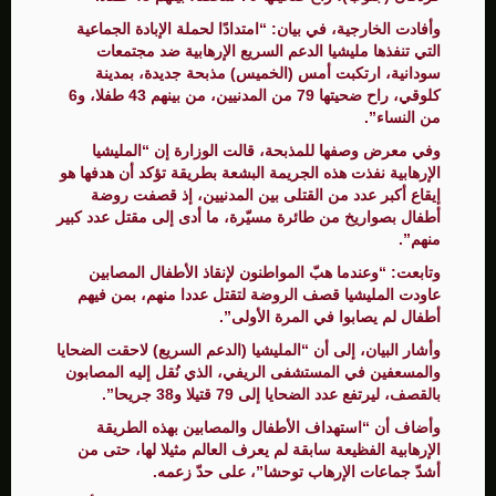
وأفادت الخارجية، في بيان: “امتدادًا لحملة الإبادة الجماعية
التي تنفذها مليشيا الدعم السريع الإرهابية ضد مجتمعات
سودانية، ارتكبت أمس (الخميس) مذبحة جديدة، بمدينة
كلوقي، راح ضحيتها 79 من المدنيين، من بينهم 43 طفلا، و6
من النساء”.
وفي معرض وصفها للمذبحة، قالت الوزارة إن “المليشيا
الإرهابية نفذت هذه الجريمة البشعة بطريقة تؤكد أن هدفها هو
إيقاع أكبر عدد من القتلى بين المدنيين، إذ قصفت روضة
أطفال بصواريخ من طائرة مسيّرة، ما أدى إلى مقتل عدد كبير
منهم”.
وتابعت: “وعندما هبّ المواطنون لإنقاذ الأطفال المصابين
عاودت المليشيا قصف الروضة لتقتل عددا منهم، بمن فيهم
أطفال لم يصابوا في المرة الأولى”.
وأشار البيان، إلى أن “المليشيا (الدعم السريع) لاحقت الضحايا
والمسعفين في المستشفى الريفي، الذي نُقل إليه المصابون
بالقصف، ليرتفع عدد الضحايا إلى 79 قتيلا و38 جريحا”.
وأضاف أن “استهداف الأطفال والمصابين بهذه الطريقة
الإرهابية الفظيعة سابقة لم يعرف العالم مثيلا لها، حتى من
أشدّ جماعات الإرهاب توحشا”، على حدّ زعمه.