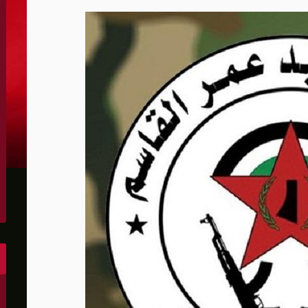
الحدود والأسرى
 يرفض استخدام أراضيه للإضرار بأي دولة
دتها الحرس الثوري
ين واشنطن والخليج وتقلص الفائض التجاري الأميركي إلى أقل م
س لصالح إسرائيل
مهما حدث ويشف بعض أسرار التفاهم
رة رئيس كولومبيا الجديد
لى أهداف عسكرية في كييف وأوديسا
ون عن "مخرج" من حرب إيران
وإيران ونتوقع اتفاقا قريبا