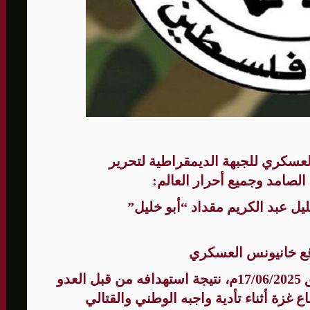
لى 73,384 شهيدا
لعسكري للجبهة الديمقراطية لتحرير
لصامد وجميع أحرار العالم:
يل عبد الكريم مقداد “أبو خليل”
قع خانيونس العسكري
والذي استشهد صباح يوم الثلاثاء الموافق 17/06/2025م، نتيجة استهدافه من قبل العدو
غزة أثناء تأدية واجبه الوطني والقتالي