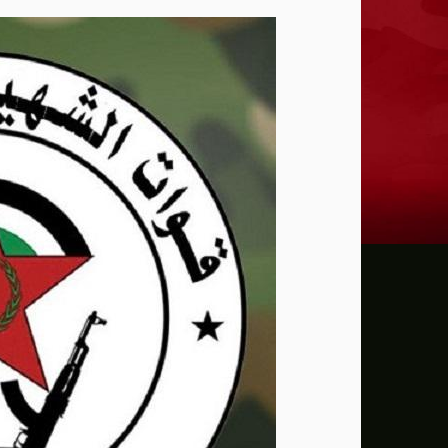
إدارة ترامب خسرت 75 حكماً في قضايا تتعلق بالتعديل الأول للدستور الأمريكي
عون: تقدم إيجابي في مفاوضات روما بشأن 
الزيدي لرئيس الاستخبارات السعودي: العراق
أمريكا تفرض عقوبات على منصة بدبي لمساع
تقرير: حرب إيران تهز التقارب الاقتصادي ب
"اليونيسف" توقف موظفا رفيعا بتهمة التجس
بزشكيان يتعهد بالصمود ويعلن: لن أستقيل 
الإدارة الأمريكية تخصص مليار دولار لدعم إدا
الدفاع الروسية تعلن تنفيذ ضربات دقيقة ع
سي إن إن: كبار قادة الجيش الأمريكي يبحث
مسؤول أميركي: تقدم في المحادثات بين عمان 