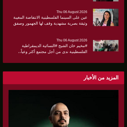
Thu 06 August 2026
عين على السينما الفلسطينية الانتفاضة المغيبة
وثيقة بصرية مشهدية وقف لها الجهمور وصفق
كثيرا
Thu 06 August 2026
#مخيم خان الشيح #النسائية الديمقراطية
الفلسطينية ندى من أجل مجتمع أكثر وعياً،،
«ندى» تنظم ندوة صحية عن ألتهاب الكبد وتوزّع
بروشورات توعوية على سيدات الحي.
المزيد من الأخبار