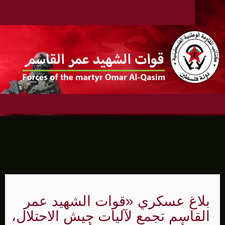
بلاغ عسكري «قوات الشهيد عمر
القاسم تجمع لآليات جيش الاحتلال،