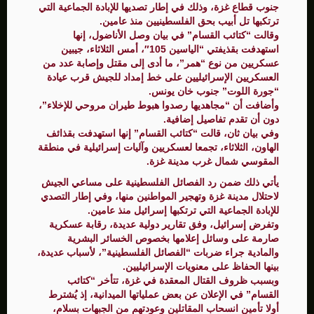
جنوب قطاع غزة، وذلك في إطار تصديها للإبادة الجماعية التي
ترتكبها تل أبيب بحق الفلسطينيين منذ عامين.
وقالت “كتائب القسام” في بيان وصل الأناضول، إنها
استهدفت بقذيفتي “الياسين 105″، أمس الثلاثاء، جيبين
عسكريين من نوع “همر”، ما أدى إلى مقتل وإصابة عدد من
العسكريين الإسرائيليين على خط إمداد للجيش قرب عيادة
“جورة اللوت” جنوب خان يونس.
وأضافت أن “مجاهديها رصدوا هبوط طيران مروحي للإخلاء”،
دون أن تقدم تفاصيل إضافية.
وفي بيان ثان، قالت “كتائب القسام” إنها استهدفت بقذائف
الهاون، الثلاثاء، تجمعا لعسكريين وآليات إسرائيلية في منطقة
المقوسي شمال غرب مدينة غزة.
يأتي ذلك ضمن رد الفصائل الفلسطينية على مساعي الجيش
لاحتلال مدينة غزة وتهجير المواطنين منها، وفي إطار التصدي
للإبادة الجماعية التي ترتكبها إسرائيل منذ عامين.
وتفرض إسرائيل، وفق تقارير دولية عديدة، رقابة عسكرية
صارمة على وسائل إعلامها بخصوص الخسائر البشرية
والمادية جراء ضربات “الفصائل الفلسطينية”، لأسباب عديدة،
بينها الحفاظ على معنويات الإسرائيليين.
وبسبب ظروف القتال المعقدة في غزة، تتأخر “كتائب
القسام” في الإعلان عن بعض عملياتها الميدانية، إذ يُشترط
أولا تأمين انسحاب المقاتلين وعودتهم من الجبهات بسلام،