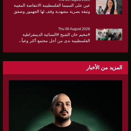
عين على السينما الفلسطينية الانتفاضة المغيبة
وثيقة بصرية مشهدية وقف لها الجهمور وصفق
كثيرا
Thu 06 August 2026
#مخيم خان الشيح #النسائية الديمقراطية
الفلسطينية ندى من أجل مجتمع أكثر وعياً،،
«ندى» تنظم ندوة صحية عن ألتهاب الكبد وتوزّع
بروشورات توعوية على سيدات الحي.
المزيد من الأخبار