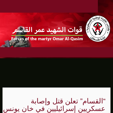
“القسام” تعلن قتل وإصابة
عسكريين إسرائيليين في خان يونس