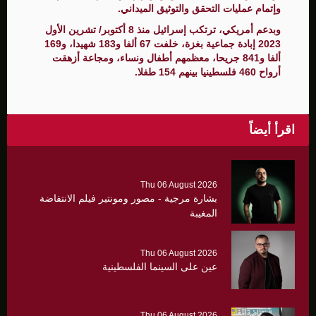
وإتمام عمليات التحقق والتوثيق الميداني.
وبدعم أمريكي، ترتكب إسرائيل منذ 8 أكتوبر/ تشرين الأول
2023 إبادة جماعية بغزة، خلفت 67 ألفا و183 شهيدا، و169
ألفا و841 جريحا، معظمهم أطفال ونساء، ومجاعة أزهقت
أرواح 460 فلسطينيا بينهم 154 طفلا.
اقرأ أيضاً
Thu 06 August 2026
بشارة مرجية - مصور ومونتير فيلم الانتفاضة
المغيبة
Thu 06 August 2026
عين على السينما الفلسطينية
Thu 06 August 2026