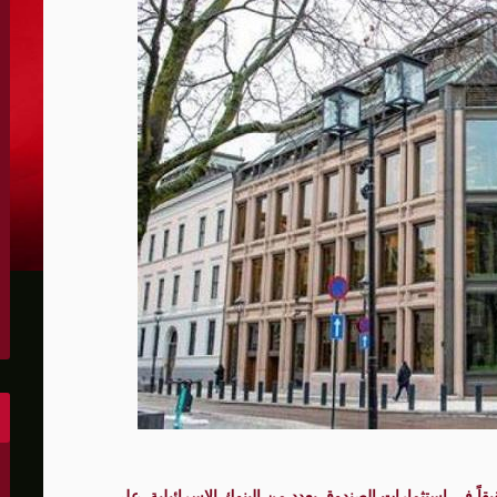
الحدود والأسرى
 يرفض استخدام أراضيه للإضرار بأي دولة
دتها الحرس الثوري
ين واشنطن والخليج وتقلص الفائض التجاري الأميركي إلى أقل م
س لصالح إسرائيل
مهما حدث ويشف بعض أسرار التفاهم
رة رئيس كولومبيا الجديد
لى أهداف عسكرية في كييف وأوديسا
ون عن "مخرج" من حرب إيران
وإيران ونتوقع اتفاقا قريبا
قاً في استثمارات الصندوق بعدد من البنوك الإسرائيلية، على