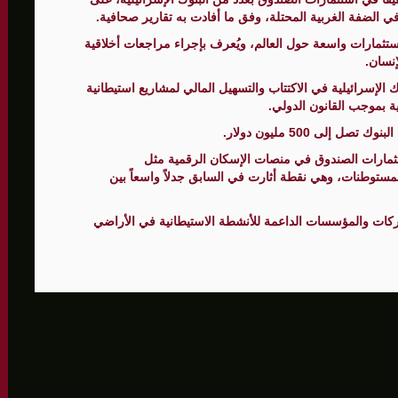
 الضفة الغربية المحتلة، وفق ما أفادت به تقارير صحافية.
لى 73,384 شهيدا
دّر أصوله بـ1.9 تريليون دولار، استثمارات واسعة حول العالم، ويُعرف بإجراء مراجعات أخلاقية
إنسان.
ك الإسرائيلية في الاكتتاب والتسهيل المالي لمشاريع استيطانية
ية بموجب القانون الدولي.
لى 500 مليون دولار.
مارات الصندوق في منصات الإسكان الرقمية مثل
لمستوطنات، وهي نقطة أثارت في السابق جدلاً واسعاً بين
ركات والمؤسسات الداعمة للأنشطة الاستيطانية في الأراضي