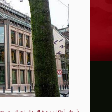
إدارة ترامب خسرت 75 حكماً في قضايا تتعلق بالتعديل الأول للدستور الأمريكي
عون: تقدم إيجابي في مفاوضات روما بشأن 
الزيدي لرئيس الاستخبارات السعودي: العراق
أمريكا تفرض عقوبات على منصة بدبي لمساع
تقرير: حرب إيران تهز التقارب الاقتصادي ب
"اليونيسف" توقف موظفا رفيعا بتهمة التجس
بزشكيان يتعهد بالصمود ويعلن: لن أستقيل 
الإدارة الأمريكية تخصص مليار دولار لدعم إدا
الدفاع الروسية تعلن تنفيذ ضربات دقيقة ع
سي إن إن: كبار قادة الجيش الأمريكي يبحث
مسؤول أميركي: تقدم في المحادثات بين عمان 
بدأ مجلس أخلاقيات صندوق الثروة السيادي النرويجي تحقي