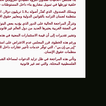
خلفية تورطها في تمويل مشاريع بناء داخل المستوطنات في
الصحة: ارتفاع ضحايا الحرب العدوانية على قطاع غزة إ
ويمتلك الصندوق، الذي تُق
منتظمة لضمان التزامه بالقوانين الدولية ومعايير حقوق ال
نساء غزة بين ثقل الواقع وضرورة التعافي
وتتركّز المراجعة الحالية على الدور الذي يؤديه بعض البنو
في الضفة الغربية يعتبرها العديد من دول العالم غير قانون
وتشير تقديرات إلى أن قيمة الاستثمارات المعنية في هذه البنوك تصل إ
ورغم هذه الخطوة، قرر المجلس عدم الاعتراض على استث
“إير.بي.إن.بي”، التي توفّر خدمات تأجير عقارات داخل ا
منظمات حقوق الإنسان.
وتأتي هذه المراجعة في ظل تزايد الدعوات لمساءلة الش
الفلسطينية المحتلة، والتي تعد غير قانونية