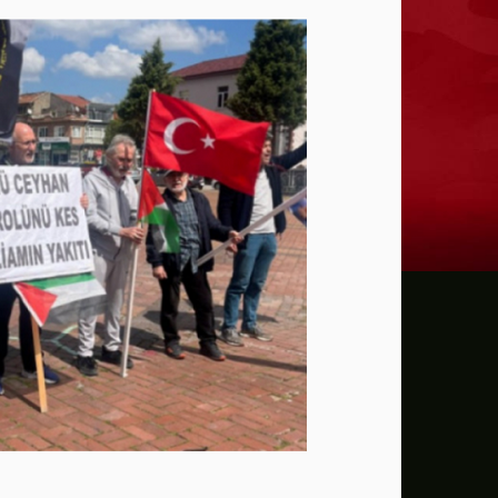
إدارة ترامب خسرت 75 حكماً في قضايا تتعلق بالتعديل الأول للدستور الأمريكي
عون: تقدم إيجابي في مفاوضات روما بشأن 
الزيدي لرئيس الاستخبارات السعودي: العراق
أمريكا تفرض عقوبات على منصة بدبي لمساع
تقرير: حرب إيران تهز التقارب الاقتصادي ب
"اليونيسف" توقف موظفا رفيعا بتهمة التجس
بزشكيان يتعهد بالصمود ويعلن: لن أستقيل 
الإدارة الأمريكية تخصص مليار دولار لدعم إدا
الدفاع الروسية تعلن تنفيذ ضربات دقيقة ع
سي إن إن: كبار قادة الجيش الأمريكي يبحث
مسؤول أميركي: تقدم في المحادثات بين عمان 