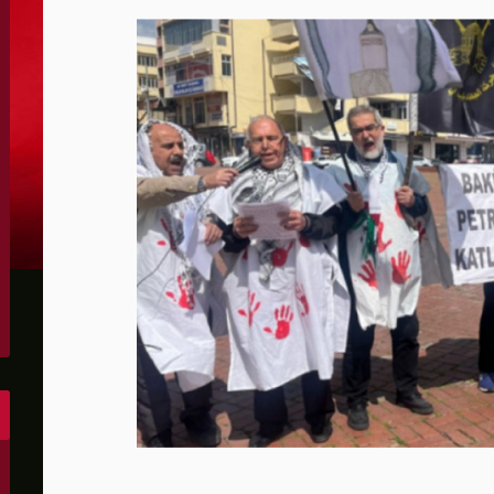
الحدود والأسرى
 يرفض استخدام أراضيه للإضرار بأي دولة
دتها الحرس الثوري
ين واشنطن والخليج وتقلص الفائض التجاري الأميركي إلى أقل م
س لصالح إسرائيل
مهما حدث ويشف بعض أسرار التفاهم
رة رئيس كولومبيا الجديد
لى أهداف عسكرية في كييف وأوديسا
ون عن "مخرج" من حرب إيران
وإيران ونتوقع اتفاقا قريبا