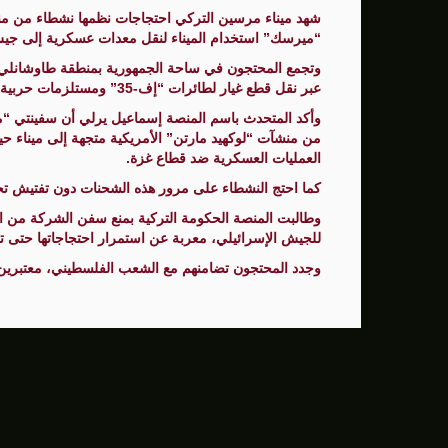
الصحة: ارتفاع ضحايا الحرب العدوانية على قطاع غزة إ
شهد ميناء مرسين التركي احتجاجات نظمها نشطاء من م
“ميرسك” استخدام الميناء لنقل معدات عسكرية إلى جيش 
نساء غزة بين ثقل الواقع وضرورة التعافي
وتجمع المحتجون في ساحة الجمهورية بمنطقة طاوشانلي، 
عبر نقل قطع غيار لطائرات “إف-35” ومستلزمات حربية أخرى.
وأكد المتحدث باسم المنصة إسماعيل يرلي أن سفينتي 
من منشآت “لوكهيد مارتن” الأمريكية متجهة إلى ميناء حي
العمليات العسكرية ضد قطاع غزة.
كما احتج النشطاء على مرور هذه الشحنات دون تفتيش ت
وطالبت المنصة الحكومة التركية بمنع سفن الشركة من اس
للجيش الإسرائيلي، معربة عن استمرار احتجاجاتها حتى ت
وجدد المحتجون تضامنهم مع الشعب الفلسطيني، معتبرين 