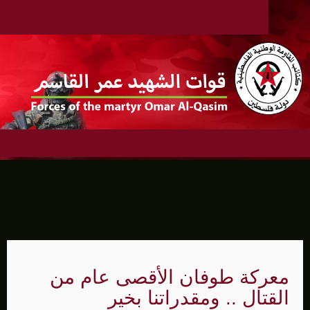
معركة طوفان الأقصى عام من
القتال .. ومقدراتنا بخير