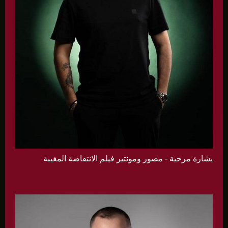
بشارة مرجية - مصور ومونتير فيلم الانتفاضة المغيبة