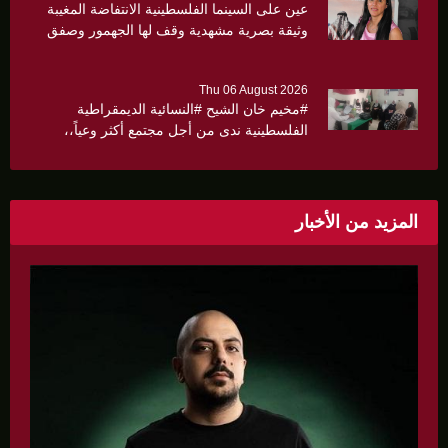
عين على السينما الفلسطينية الانتفاضة المغيبة
وثيقة بصرية مشهدية وقف لها الجهمور وصفق
كثيرا
Thu 06 August 2026
#مخيم خان الشيح #النسائية الديمقراطية
الفلسطينية ندى من أجل مجتمع أكثر وعياً،،
«ندى» تنظم ندوة صحية عن ألتهاب الكبد وتوزّع
بروشورات توعوية على سيدات الحي.
المزيد من الأخبار