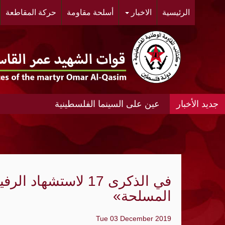
الرئيسية
الاخبار
أسلحة مقاومة
حركة المقاطعة
عين على السينما الفلسطينية
عين على السينما الفلسطينية الانتفاضة المغ
#مخيم خان الشيح #النسائية الديمقراطية ال
الحي.
"أشد" ومنظمة الجيل الجديد "مجد" ينظمان مه
في الذكرى 17 لاستش
المسلحة»
«الديمقراطية»: عدوان الإحتلال المتواصل عل
الواقع الجغرافي والديمغرافي في محيط مدي
Tue 03 December 2019