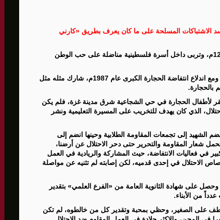
الأمنيّ وعملياتنا الاستباقية مستمرة
د الاشتباكات المسلحة على ما كان يعرف بطريق «كارني
ثية لإجراء مشاورات خاصة
■ ولد في حي الشجاعية شرق مدينة غزة بتاريخ 12/8/1975م، وتربى داخل أسرة فلسطينية مناضلة على حب الوطن
المغيبة
انهي الشهيد دراسته الابتدائية في مدارس حي الشجاعية، ومع اندلاع انتفاضة الحجارة الكبرى عام 1987م، شارك مثله مثل
 بالحجارة.
قر لأطفال الحجارة في حي الشجاعية شرق مدينة غزة، فلم يكن
احتلال، الذي كان يهدف للتخريب على المسيرة التعليمية ونشر
ضم الشهيد إلى تجمعات المقاومة الطلابية وحينها انضم إلى
مل شعار المقاومة والتحرير حتى دحر الاحتلال عن أرضنا،
بير في فعاليات الانتفاضة، حيث المشاركة والريادية في العمل
صاص الاحتلال في إحدى قدميه، لكن إصابته لم تثنيه عن مواصلة
م 1990م، بعد معاناة شديدة وحصل على شهادة الثانوية العامة من «الفرع العلمي» بتقدير
دداً من الأبناء.
ويعطف على الصغير، وحظي بمحبة وتقدير كل من خالطوه، لم تكن
برا في المحن، والاكثر جلادة في العمل المقاوم ضد الاحتلال.