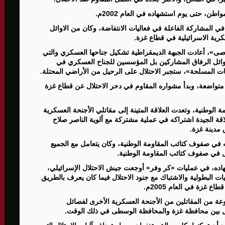
ن، حتى يوم استشهاده في العام 2002م.
 2000، بادر الرفيق كعادته في المشاركة الفاعلة في فعاليات الانتفاضة، وكان من الاوائل
كرية الاسرائيلية في قطاع غزة.
ى»، أعادت الجبهة الديمقراطية تشكيل جناحها العسكري والتي
أوائل الرفاق المشاركين بل المؤسسين للجناح العسكري في
ات المسلحة»، ستجبر الاحتلال على الرحيل من الأراضي المحتلة.
متواضعة، وبدأ مشواره المقاوم في دحر الاحتلال عن قطاع غزة
ة الوطنية، وتعدت العلاقة المتينة إلى مقاتلي الأجنحة العسكرية
اقة الجيدة اشتراكه في عملية مشتركة مع ألوية الناصر صلاح
 مدينة غزة.
 في صفوف كتائب المقاومة الوطنية، وكان يتعامل مع الجميع
ال في صفوف كتائب المقاومة الوطنية.
هاده، في عمليات «كر وفر» أوجعت جيش الاحتلال الإسرائيلي،
ليات البطولية والاشتباك مع جنود الاحتلال فيما كان يعرف بالطريق
 غزة في العام 2005م.
سلمان مع مجموعة من المقاتلين من الأجنحة العسكرية الأخرى لفصائل
ل بين محافظة غزة والمحافظة الوسطى في ذلك الوقت.