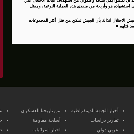
عد أن تمكنوا بكل بسالة وعنفوان من استهداف آليات الاحتلال التي
لى استشهاده هو وأربعة من منفذي هذه العملية النوعية، ومقتل
ش الاحتلال آنذاك بأن الجيش تمكن من قتل أكثر المجموعات
عد قتلهم ■
أخبار الجبهة الديمقراطية
من تاريخنا العسكري
ع
تقارير دراسات
أسلحة مقاومة
حر
عربي دولي
اخبار اسرائيلية
صح