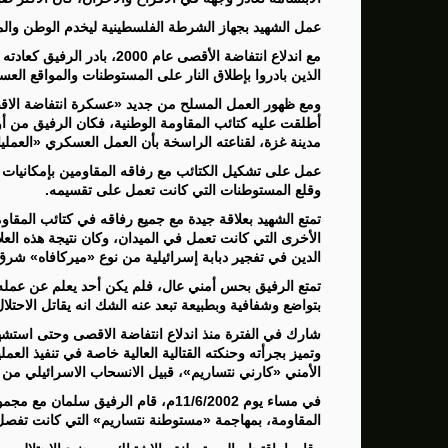
عمل الشهيد بجهاز الشرطة الفلسطينية ليخدم الوطن والمواط
مع اندلاع انتفاضة الأقصى عام
الذين بادروا بإطلاق النار على المستوطنات والمواقع العس
ومع ظهور العمل المسلح من جديد «عسكرة انتفاضة الاقص
أطلقت عليه كتائب المقاومة الوطنية، فكان الرفيق من 
مدينة غزة، لقناعته الراسخة بأن العمل العسكري «العملي
عمل على تشكيل الكتائب مع رفاقه المقاومين بإمكانيات 
وقلع المستوطنات التي كانت تعمل على تقسيمه.
تمتع الشهيد بعلاقة جيدة مع جميع رفاقه في كتائب المقاوم
الأخرى التي كانت تعمل في الميدان، وكان نتيجة هذه العل
الدين في تفجير دبابة إسرائيلية من نوع «ميركافاه» شرق
تمتع الرفيق بحس أمني عال، فلم يكن أحد يعلم عن عمله
بتواضع وشفافية وبطبيعة تبعد عنه الشك انه يقاتل الاحتل
شارك في الفترة منذ اندلاع انتفاضة الاقصى وحتى استش
وتميز بجرأته وحنكته القتالية العالية خاصة في تنفيذ العم
الأمني «كارني نتساريم»، قبيل الانسحاب الاسرائيلي من قطاع
في مساء يوم 11/6/2002م، قام الرفيق 
المقاومة، بمهاجمة «مستوطنة نتساريم» التي كانت تفص