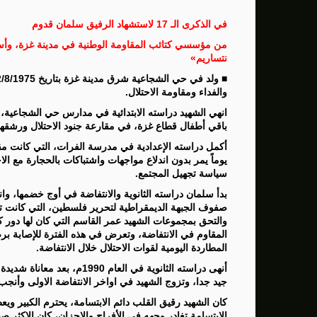
سنتكوم: إعادة توجيه 48 سفينة تجارية ضمن حصار إيران
في الذكرى الـ 17 لاستشهاد الرفيق سلمان قدوم
زامير: أضعفنا حماس بشكل كبير وغيّرنا الوضع 
من مؤسسي كتائب المقاومة الوطنية في مدينة غزة، وأس
نتساريم»
الوفد الأمريكي يطلب تعليق المفاوضات الثلا
والفداء ومقاومة الاحتلال.
بشارة مرجية - مصور ومونتير فيلم الانتفاضة 
باقي أطفال قطاع غزة، في مقارعة جنود الاحتلال ورشقهم
أكمل دراسته الإعدادية في مدرسة الفرات، التي كانت م
يوماً يمر بدون اندلاع مواجهات واشتباكات بالحجارة مع ال
سياسة تجهيل المجتمع.
بدأ سلمان دراسته الثانوية والانتفاضة في أوج خضمها، وان
صفوف الجبهة الديمقراطية لتحرير فلسطين، التي كانت تح
والتحق بمجموعات الشهيد عمر القاسم التي كان لها دور ك
المقاوم في الانتفاضة، وتعرض في هذه الفترة للإصابة بر
المطاردة اليومية لقوات الاحتلال خلال الانتفاضة.
أنهى دراسته الثانوية في العا
جيد جدا، وتزوج الشهيد في اواخر الانتفاضة الاولى وأنجب ع
كان الشهيد رقيق القلب دائم الابتسامة، يحترم الكبير 
الابتسامة تغادر وجهه في الأفراح والاحزان، كان الاكثر ص