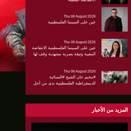
Thu 06 August 2026
عين على السينما الفلسطينية
Thu 06 August 2026
عين على السينما الفلسطينية الانتفاضة
المغيبة وثيقة بصرية مشهدية وقف لها
الجهمور وصفق كثيرا
Thu 06 August 2026
#مخيم خان الشيح #النسائية
الديمقراطية الفلسطينية ندى من أجل
مجتمع أكثر وعياً،، «ندى» تنظم ندوة
صحية عن ألتهاب الكبد وتوزّع
بروشورات توعوية على سيدات الحي.
المزيد من الأخبار