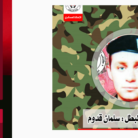
الكونغرس..ويرغب في اتفاق مع إيران
 عاصي التي أصيبت بقصف إسرائيلي
هو..,المفاوضات مع إيران "معقدة"
لهجمات أمريكية جديدة
 عسكرية مع إسرائيل
شحنات عسكرية قبالة سواحل أوديسا
أبو صفية
غاية" حاليا
الشرق الأوسط