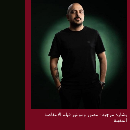
بشارة مرجية - مصور ومونتير فيلم الانتفاضة
المغيبة