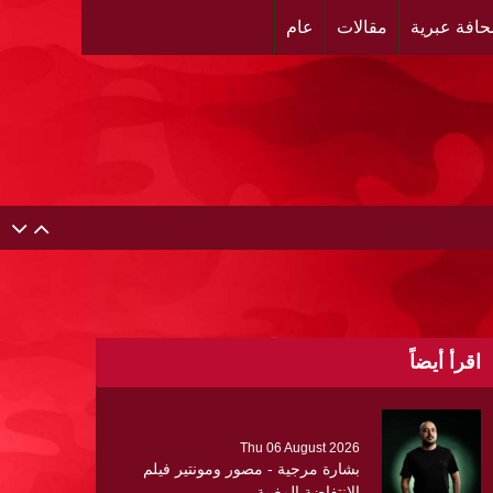
افة عبرية
مقالات
عام
حية عن ألتهاب الكبد وتوزّع بروشورات توعوية على سيدات
اقرأ أيضاً
لبنان
ر العرقي والتهجير في مخيمات شمال الضفة ، وإعادة تشكيل
Thu 06 August 2026
بشارة مرجية - مصور ومونتير فيلم
الانتفاضة المغيبة