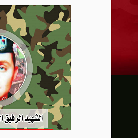
ترامب: يحذر من سيطرة الديمقراطيين على 
حماية الصحافيين تكرّم الصحافية كريستينا
فانس يؤكد وجود اختلافات في الرأي مع نتنيا
إيران تهدد بمهاجمة دول الخليج إذا تعرضت 
ن.تايمز: مشرعون أمريكيون يسعون لشراكة
الدفاع الروسية: ضربنا سفينتين محملتين ب
الـFBI فتح تحقيقا لمعرفة ما إذا كان ترامب "عميلا روسيا" بعد إقالته جيمس كومي
التماس للسماح لطبيب مستقل بفحص حسام 
الرئيس الإيراني: التواصل مع خامنئي "صعب لل
جيش الاحتلال يعلن مقتل جنديين وإصابة 4 جنوب لبنان
"وول ستريت" ترتفع بدعم آمال التهدئة في 