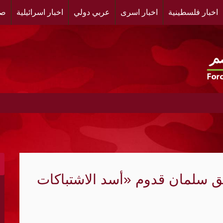
اخبار فلسطينية
اخبار اسرى
عربي دولي
اخبار اسرائيلية
صح
يبة وثيقة بصرية مشهدية وقف لها الجهمور وصفق كثيرا
فلسطينية ندى من أجل مجتمع أكثر وعياً،، «ندى» تنظم ندوة ص
رجاناً تكريمياً لطلاب الشهادات الرسمية في مخيم البص جنوب 
هاد الرفيق سلمان قدوم «أسد الاشتباكات
ى مخيم قلنديا لليوم الثاني ، محاولة لاستنساخ نموذج التطهي
نة القدس