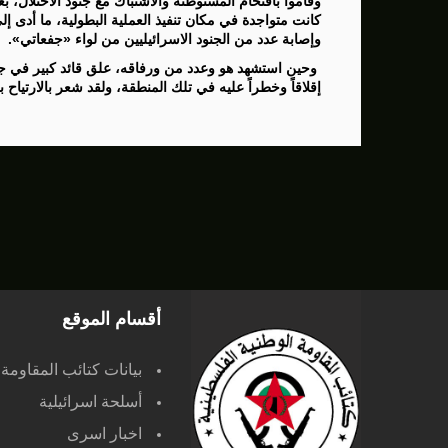
وقاموا باقتحام المستوطنة والاشتباك مع جنود الاحتلال، ب
كانت متواجدة في مكان تنفيذ العملية البطولية، ما أدى إ
وإصابة عدد من الجنود الاسرائيليين من لواء «جفعاتي».
وحين استشهد هو وعدد من ورفاقه، علق قائد كبير في جي
إقلاقاً وخطراً عليه في تلك المنطقة، ولقد شعر بالارتياح ب
أقسام الموقع
بيانات كتائب المقاومة
أسلحة اسرائيلية
اخبار اسرى