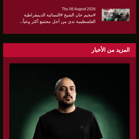
Thu 06 August 2026
#مخيم خان الشيح #النسائية الديمقراطية
الفلسطينية ندى من أجل مجتمع أكثر وعياً،،
«ندى» تنظم ندوة صحية عن ألتهاب الكبد وتوزّع
بروشورات توعوية على سيدات الحي.
المزيد من الأخبار