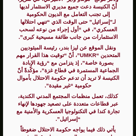
أنّ الكنيسة دعت جميع مديري الاستثمار لديها
إلى تجنب التعامل مع الديون الحكومية
لـ”إسرائيل” حتى الوقت الذي “تنهي احتلالها
العسكري”، في “أول إجراء من نوعه لسحب
الاستثمارات من جانب طائفة مسيحية كبرى”.
ونقل الموقع عن ليزا بندر، رئيسة الميثوديين
المتحدين “UMKR”، أنّ “توقيت هذا القرار مهم
بصورة خاصة”، إذ يتزامن مع “رؤية الإبادة
الجماعية المستمرة في قطاع غزة”، مؤكّدةً أنّ
الكنيسة لا تريد أن تدعم حكومة الاحتلال بأموال
حكومية “غير مقيدة”.
كذلك، تعمل منظمات المجتمع المدني الكندية،
عبر قطاعات متعددة على تصعيد جهودها لإنهاء
تجارة كندا في التكنولوجيا العسكرية والأمنية مع
“إسرائيل”.
يأتي ذلك فيما يواجه حكومة الاحتلال ضغوطاً