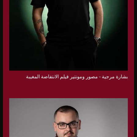
بشارة مرجية - مصور ومونتير فيلم الانتفاضة المغيبة