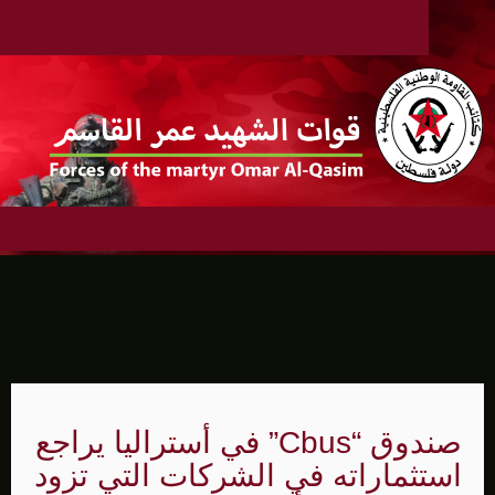
صندوق “Cbus” في أستراليا يراجع
استثماراته في الشركات التي تزود