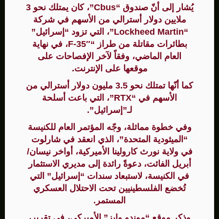
يُشار إلى أنّ صندوق “Cbus”، كان يمتلك نحو 3
ملايين دولار أسترالي من الأسهم في شركة
“Lockheed Martin”، التي تزود “إسرائيل”
بطائرات مقاتلة من طراز “F-35″، في نهاية
العام الماضي، وفقاً لآخر الإفصاحات على
موقعها على الإنترنت.
كما أنّها تمتلك نحو 3.5 مليون دولار أسترالي من
الأسهم في “RTX”، التي باعت أسلحة
لـ”إسرائيل”.
وفي خطوة مماثلة، وجّه المؤتمر العام للكنيسة
“الميثودية المتحدة”، الذي انعقد في شارلوت
في ولاية نورث كارولينا الأميركية، أواخر نيسان/
أبريل الفائت، دعوةً رائدة إلى مديري الاستثمار
في الكنيسة، لاستبعاد سندات “إسرائيل” التي
تُخضع الفلسطينيين تحت الاحتلال العسكري
المستمر.
وذكر موقع “موندو وايز” الأميركي، في تقرير،