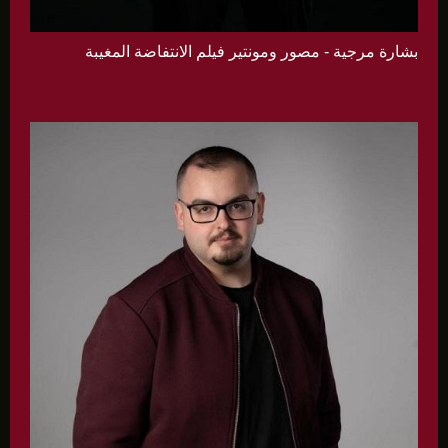
بشارة مرجية - مصور ومونتير فيلم الانتفاضة المغيبة