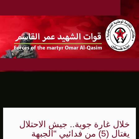
خلال غارة جوية.. جيش الاحتلال
يغتال (5) من فدائيي "الجبهة