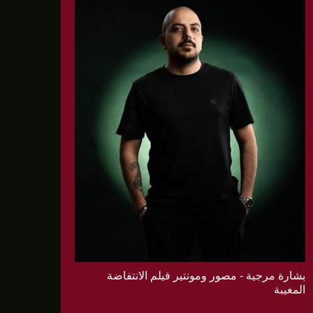
بشارة مرجية - مصور ومونتير فيلم الانتفاضة
المغيبة