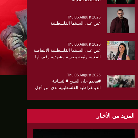
Thu 06 August 2026
عين على السينما الفلسطينية
Thu 06 August 2026
عين على السينما الفلسطينية الانتفاضة
المغيبة وثيقة بصرية مشهدية وقف لها
الجهمور وصفق كثيرا
Thu 06 August 2026
#مخيم خان الشيح #النسائية
الديمقراطية الفلسطينية ندى من أجل
مجتمع أكثر وعياً،، «ندى» تنظم ندوة
صحية عن ألتهاب الكبد وتوزّع
بروشورات توعوية على سيدات الحي.
المزيد من الأخبار