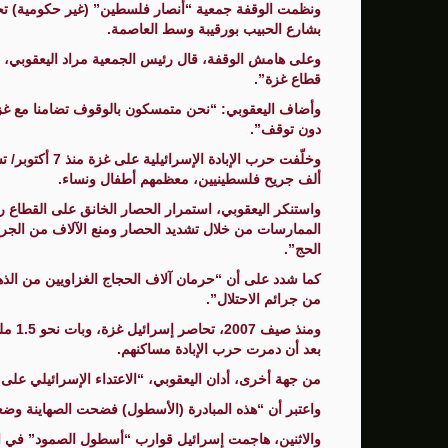
ونظمت الوقفة جمعية “أنصار فلسطين” (غير حكومية) تح
بشارع الحبيب بورقيبة وسط العاصمة.
سنتكوم: إعادة توجيه 48 سفينة تجارية ضمن حصار إيران
وعلى هامش الوقفة، قال رئيس الجمعية مراد اليعقوبي، ل
زامير: أضعفنا حماس بشكل كبير وغيّرنا الوضع 
قطاع غزة”.
وأضاف اليعقوبي: “نحن متمسكون بالوقوف تضامنا مع غزة 
الوفد الأمريكي يطلب تعليق المفاوضات الثلا
دون توقف”.
بشارة مرجية - مصور ومونتير فيلم الانتفاضة 
ألف جريح فلسطينيين، معظمهم أطفال ونساء.
واستنكر اليعقوبي، استمرار الحصار الخانق على القطاع ر
الممارسات من خلال تشديد الحصار ومنع الآلاف من الج
الحج”.
كما شدد على أن “حرمان آلاف الحجاج الغزاويين من الذه
من جرائم الاحتلال”.
بعد أن دمرت حرب الإبادة مساكنهم.
من جهة أخرى، أدان اليعقوبي، “الاعتداء الإسرائيلي عل
واعتبر أن “هذه المبادرة (الأسطول) فضحت الصهاينة وضع