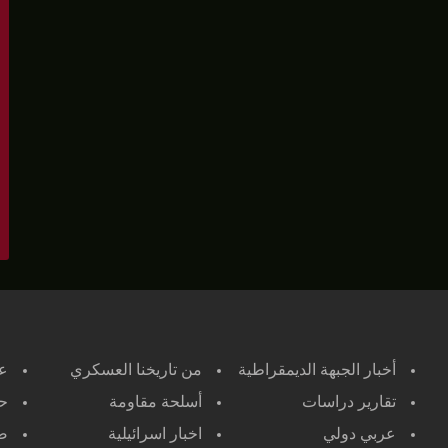
أخبار الجبهة الديمقراطية
من تاريخنا العسكري
ع
تقارير دراسات
أسلحة مقاومة
حر
عربي دولي
اخبار اسرائيلية
صح