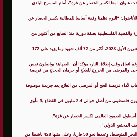
ت عنوان “معا لكسر الحصار عن غزة”، أمام المسرح البلدي
لأناضول: “اليوم نظمنا وقفة أساسا للمطالبة بكسر الحصار عن
الأمنيّ وعملياتنا الاستباقية مستمرة
والقضية الفلسطينية بصفة دورية منذ السابع من أكتوبر من
ثية لإجراء مشاورات خاصة
المغيبة
وخلّفت حرب الإبادة الإسرائيلية على غزة منذ 7 أكتوبر/ تشرين الأول 2023، أكثر من 72 ألف شهيد وما يزيد على 172
غم اتفاق وقف إطلاق النار، مؤكدا أن “الصهاينة يواصلون نفس
رحى والمرضى من الخروج للعلاج أو حرمان الحجاج من فريضة
اب لأداء فريضة الحج أو المرضى من العلاج يعد جريمة موصوفة
ومنذ صيف 2007، تحاصر إسرائيل غزة، وبات نحو 1.5 مليون فلسطيني من أصل حوالي 2.4 مليون في القطاع بلا مأوى
ى أسطول الصمود العالمي لكسر الحصار عن غزة”.
ف المجتمع الدولي”.
والاثنين، هاجمت إسرائيل قوارب “أسطول الصمود” في البحر المتوسط، وعددها نحو 50 قاربا، وعلى متنها 428 ناشطا من