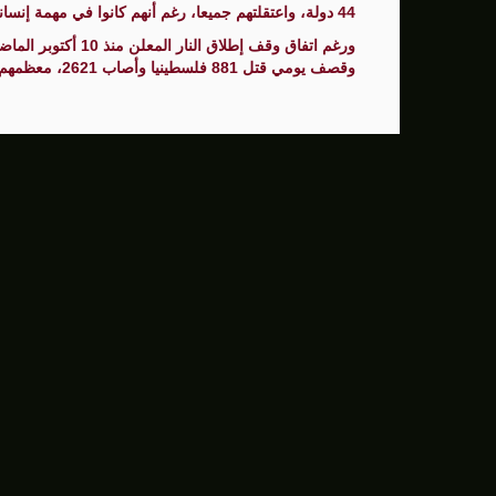
44 دولة، واعتقلتهم جميعا، رغم أنهم كانوا في مهمة إنسانية لإغاثة الفلسطينيين في قطاع غزة وكسر الحصار عنه.
ورغم اتفاق وقف إطلاق
وقصف يومي قتل 881 فلسطينيا وأصاب 2621، معظمهم أطفال ونساء.