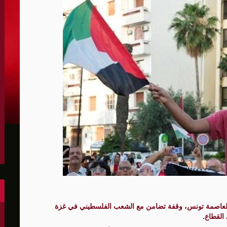
الكونغرس..ويرغب في اتفاق مع إيران
 عاصي التي أصيبت بقصف إسرائيلي
هو..,المفاوضات مع إيران "معقدة"
لهجمات أمريكية جديدة
 عسكرية مع إسرائيل
شحنات عسكرية قبالة سواحل أوديسا
أبو صفية
غاية" حاليا
لعاصمة تونس، وقفة تضامن مع الشعب الفلسطيني في غزة
القطاع.
الشرق الأوسط