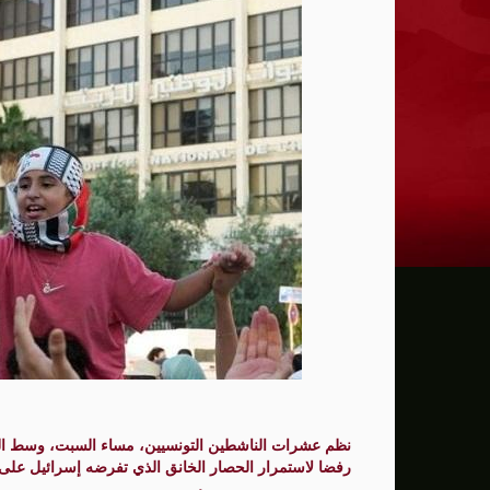
ترامب: يحذر من سيطرة الديمقراطيين على 
حماية الصحافيين تكرّم الصحافية كريستينا
فانس يؤكد وجود اختلافات في الرأي مع نتنيا
إيران تهدد بمهاجمة دول الخليج إذا تعرضت 
ن.تايمز: مشرعون أمريكيون يسعون لشراكة
الدفاع الروسية: ضربنا سفينتين محملتين ب
الـFBI فتح تحقيقا لمعرفة ما إذا كان ترامب "عميلا روسيا" بعد إقالته جيمس كومي
التماس للسماح لطبيب مستقل بفحص حسام 
الرئيس الإيراني: التواصل مع خامنئي "صعب لل
جيش الاحتلال يعلن مقتل جنديين وإصابة 4 جنوب لبنان
نظم عشرات الناشطين التونسيين، مساء السبت، وسط ا
رفضا لاستمرار الحصار الخانق الذي تفرضه إسرائيل على 
"وول ستريت" ترتفع بدعم آمال التهدئة في 