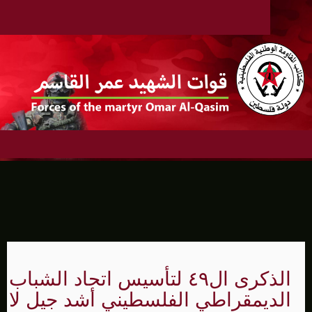
الذكرى ال٤٩ لتأسيس اتحاد الشباب
الديمقراطي الفلسطيني أشد جيل لا