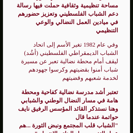
مساحة تنظيمية وثقافية حملت فيها رسالة
دعم الشباب الفلسطيني وتعزيز حضورهم
في ميادين العمل النضالي والوعي
التنظيمي
وفي عام 1982 تغير الأسم إلى اتحاد
الشباب الديمقراطي الفلسطيني (أشُد)
ليقف أمام محطة نضالية تعبر عن مسيرة
شباب أمنوا بقضيتهم وكرسوا جهودهم
لخدمة شعبهم وقضيتهم
تعتبر أشد مدرسة نضالية كفاحية ومحطة
هامة في مسار النضال الوطني والشبابي
وهنا نستذكر القائد المؤسس الرفيق نايف
حواتمة عندما قال
"الشباب قلب المجتمع ونبض الثورة ...هم