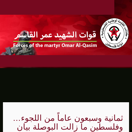
ثمانية وسبعون عاماً من اللجوء…
وفلسطين ما زالت البوصلة بيان