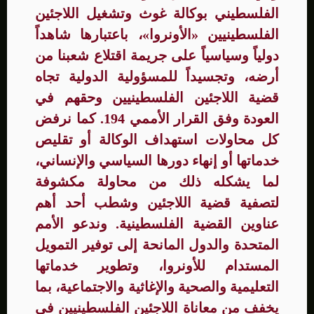
الفلسطيني بوكالة غوث وتشغيل اللاجئين
الفلسطينيين «الأونروا»، باعتبارها شاهداً
دولياً وسياسياً على جريمة اقتلاع شعبنا من
أرضه، وتجسيداً للمسؤولية الدولية تجاه
قضية اللاجئين الفلسطينيين وحقهم في
العودة وفق القرار الأممي 194. كما نرفض
كل محاولات استهداف الوكالة أو تقليص
خدماتها أو إنهاء دورها السياسي والإنساني،
لما يشكله ذلك من محاولة مكشوفة
لتصفية قضية اللاجئين وشطب أحد أهم
عناوين القضية الفلسطينية. وندعو الأمم
المتحدة والدول المانحة إلى توفير التمويل
المستدام للأونروا، وتطوير خدماتها
التعليمية والصحية والإغاثية والاجتماعية، بما
يخفف من معاناة اللاجئين الفلسطينيين في