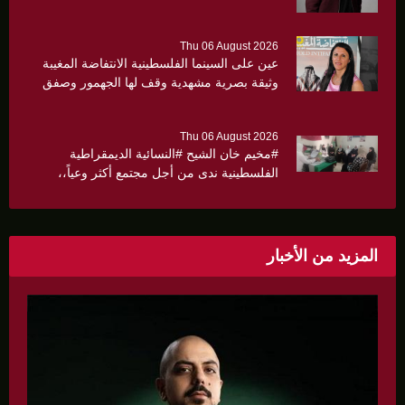
Thu 06 August 2026
عين على السينما الفلسطينية الانتفاضة المغيبة
وثيقة بصرية مشهدية وقف لها الجهمور وصفق
كثيرا
Thu 06 August 2026
#مخيم خان الشيح #النسائية الديمقراطية
الفلسطينية ندى من أجل مجتمع أكثر وعياً،،
«ندى» تنظم ندوة صحية عن ألتهاب الكبد وتوزّع
بروشورات توعوية على سيدات الحي.
المزيد من الأخبار