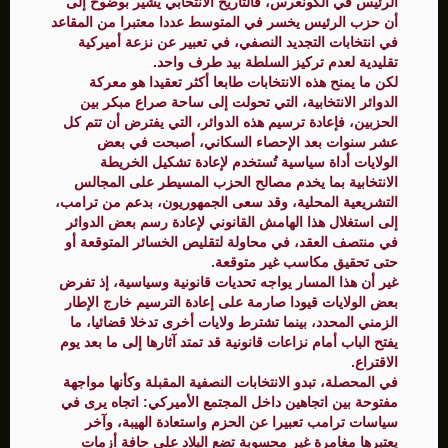
الرئيس في الكونغرس، فالتاريخ الانتخابي يشير بوضوح إلى
أن حزب الرئيس يخسر في المتوسط عددا معتبرا من المقاعد
في انتخابات التجديد النصفي، في تعبير عن نزعة أميركية
تقليدية لعدم تركيز السلطة بيد طرف واحد.
لكن ما يمنح هذه الانتخابات طابعا أكثر تعقيدا هو معركة
الدوائر الانتخابية، التي تحولت إلى ساحة صراع مبكر بين
الحزبين، فإعادة ترسيم هذه الدوائر، التي يفترض أن تتم كل
عشر سنوات بعد الإحصاء السكاني، أصبحت في بعض
الولايات أداة سياسية تُستخدم لإعادة تشكيل الخريطة
الانتخابية بما يخدم مصالح الحزب المسيطر على المجالس
التشريعية المحلية، وقد سعى الجمهوريون، بدعم من ترامب،
إلى استغلال هذا الهامش القانوني لإعادة رسم بعض الدوائر
في منتصف العقد، في محاولة لتقليص الخسائر المتوقعة أو
حتى تحقيق مكاسب غير متوقعة.
غير أن هذا المسار يواجه تحديات قانونية وسياسية، إذ تفرض
بعض الولايات قيودا صارمة على إعادة الترسيم خارج الإطار
الزمني المحدد، بينما تشترط ولايات أخرى تدخلا قضائيا، ما
يفتح الباب أمام نزاعات قانونية قد تمتد آثارها إلى ما بعد يوم
الاقتراع.
في المحصلة، تبدو الانتخابات النصفية المقبلة وكأنها مواجهة
مفتوحة بين اتجاهين داخل المجتمع الأميركي: اتجاه يرى في
سياسات ترامب تعبيرا عن الحزم واستعادة الهيبة، وآخر
يعتبرها مغامرة غير محسوبة تضع البلاد على حافة أزمات