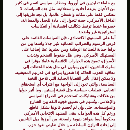
مع حلفاء تقليديين في أوروبا، وخطاب سياسي اتسم في كثير
من الأحيان بنزعة أحادية واستعلائية، مثل هذه السياسات لا
تنعكس فقط على مكانة واشنطن عالميا، بل تجد طريقها إلى
الداخل الأميركي، حيث تتحول إلى مادة للجدل والمساءلة،
خصوصا عندما ترتبط بتكاليف اقتصادية أو انعكاسات
استراتيجية غير واضحة.
أما على المستوى الاقتصادي، فإن السياسات القائمة على
فرض الرسوم والضرائب الحمائية تثير جدلا واسعا بين من
يراها حماية للصناعة الوطنية ومن يعتبرها عبئا إضافيا على
المستهلك الأميركي، وفي ظل ضغوط التضخم وتذبذب
الأسواق، تصبح هذه الخيارات الاقتصادية عاملا مؤثرا في
سلوك الناخبين، الذين يميلون في مثل هذه اللحظات إلى
معاقبة الحزب الحاكم إذا شعروا بتراجع في قدرتهم المعيشية.
ولا يمكن إغفال تأثير القضايا الجدلية التي تلاحق النخبة
السياسية، والتي تعود إلى الواجهة مع اقتراب أي استحقاق
انتخابي، فملفات حساسة مثل قضية إبستين، وما أثير حولها
من علاقات وتشابكات، تُستخدم في الصراع السياسي
والإعلامي، وتُسهم في تعميق فجوة الثقة بين الشارع
والمؤسسات، حتى وإن لم تُحسم قانونيا بشكل قاطع.
ورغم كل هذه العوامل، يبقى المشهد الانتخابي الأميركي
محكوما أيضا بقواعد بنيوية راسخة، من أبرزها ميل الناخبين
إلى إعادة التوازن للسلطة من خلال تقليص نفوذ حزب