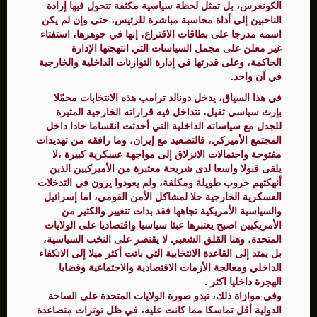
الكونغرس، بل تمثل لحظة سياسية مكثفة تتحول فيها إرادة
الناخبين إلى أداة محاسبة مباشرة للرئيس، حتى وإن لم يكن
اسمه مدرجا على بطاقات الاقتراع، إنها في جوهرها، استفتاء
غير معلن على مجمل السياسات التي انتهجتها الإدارة
الحاكمة، وعلى قدرتها في إدارة التوازنات الداخلية والخارجية
في آن واحد.
في هذا السياق، يدخل دونالد ترامب هذه الانتخابات محمّلا
بإرث سياسي ثقيل، تتداخل فيه قراراته الخارجية المثيرة
للجدل مع سياساته الداخلية التي أحدثت انقساما حادا داخل
المجتمع الأميركي، فالتصعيد مع إيران، وما رافقه من تهديدات
مفتوحة واحتمالات الانزلاق إلى مواجهة عسكرية كبيرة ،لا
يلقى قبولا واسعا لدى شريحة معتبرة من الأميركيين الذين
أنهكتهم حروب طويلة ومكلفة، ولم يعودوا يرون في التدخلات
العسكرية الخارجية حلا لمشاكل الأمن القومي، اما إسرائيل
والسياسية الأمريكية تجاهها فقد بدات تتغيير والكثير من
الأمريكيين اصبح يعتبرها عبئا سياسيا واقتصاديا على الولايات
المتحدة، وهنا القلق الشعبي لا يقتصر على النخب السياسية،
بل يمتد إلى القاعدة الانتخابية التي باتت أكثر ميلا إلى الانكفاء
الداخلي ومعالجة الأزمات الاقتصادية والاجتماعية وقضايا
الهجرة داخليا اكثر .
وفي موازاة ذلك، تبدو صورة الولايات المتحدة على الساحة
الدولية أقل تماسكا مما كانت عليه، في ظل توترات متصاعدة