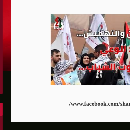
الكونغرس..ويرغب في اتفاق مع إيران
 عاصي التي أصيبت بقصف إسرائيلي
هو..,المفاوضات مع إيران "معقدة"
لهجمات أمريكية جديدة
 عسكرية مع إسرائيل
شحنات عسكرية قبالة سواحل أوديسا
أبو صفية
www.facebook.com/sha
غاية" حاليا
الشرق الأوسط