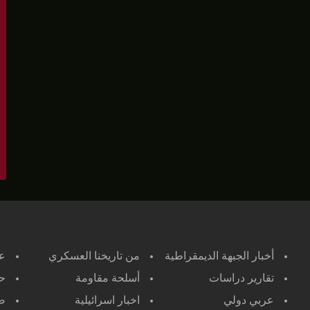
أخبار الجبهة الديمقراطية
من تاريخنا العسكري
ع
تقارير دراسات
أسلحة مقاومة
حر
عربي دولي
اخبار اسرائيلية
صح