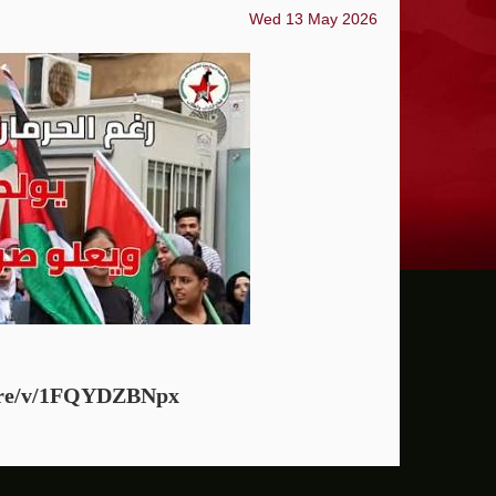
Wed 13 May 2026
ترامب: يحذر من سيطرة الديمقراطيين على 
حماية الصحافيين تكرّم الصحافية كريستينا
فانس يؤكد وجود اختلافات في الرأي مع نتنيا
إيران تهدد بمهاجمة دول الخليج إذا تعرضت 
ن.تايمز: مشرعون أمريكيون يسعون لشراكة
الدفاع الروسية: ضربنا سفينتين محملتين ب
الـFBI فتح تحقيقا لمعرفة ما إذا كان ترامب "عميلا روسيا" بعد إقالته جيمس كومي
التماس للسماح لطبيب مستقل بفحص حسام 
re/v/1FQYDZBNpx/
الرئيس الإيراني: التواصل مع خامنئي "صعب لل
جيش الاحتلال يعلن مقتل جنديين وإصابة 4 جنوب لبنان
"وول ستريت" ترتفع بدعم آمال التهدئة في 