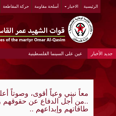
الرئيسية
الاخبار
أسلحة مقاومة
حركة المقاطعة
عين على السينما الفلسطينية
عين على السينما الفلسطينية الانتفاضة المغ
#مخيم خان الشيح #النسائية الديمقراطية ال
الحي.
معاً نبني وعياً أقوى، وصوتاً 
"أشد" ومنظمة الجيل الجديد "مجد" ينظمان مه
..من أجل الدفاع عن حقوقهم 
«الديمقراطية»: عدوان الإحتلال المتواصل عل
طاقاتهم وإبداعهم ..
الواقع الجغرافي والديمغرافي في محيط مدي