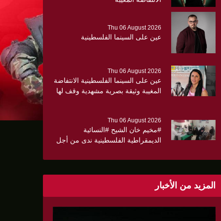
Thu 06 August 2026
عين على السينما الفلسطينية
Thu 06 August 2026
عين على السينما الفلسطينية الانتفاضة
المغيبة وثيقة بصرية مشهدية وقف لها
الجهمور وصفق كثيرا
Thu 06 August 2026
#مخيم خان الشيح #النسائية
الديمقراطية الفلسطينية ندى من أجل
مجتمع أكثر وعياً،، «ندى» تنظم ندوة
صحية عن ألتهاب الكبد وتوزّع
بروشورات توعوية على سيدات الحي.
المزيد من الأخبار