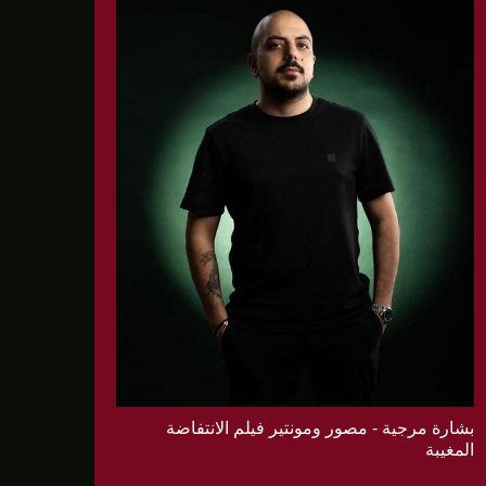
بشارة مرجية - مصور ومونتير فيلم الانتفاضة
المغيبة