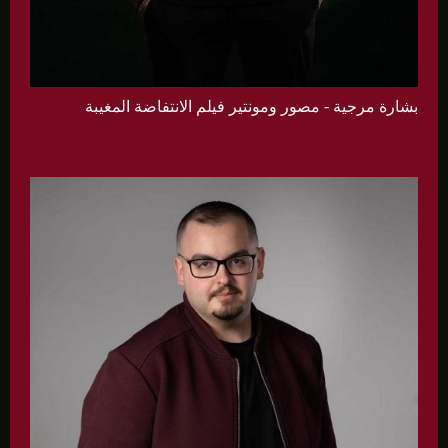
بشارة مرجية - مصور ومونتير فيلم الانتفاضة المغيبة