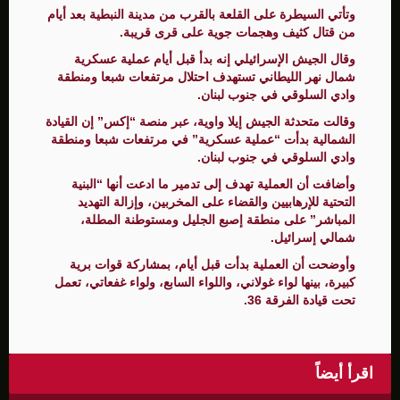
وتأتي السيطرة على القلعة بالقرب من مدينة النبطية بعد أيام
من قتال كثيف وهجمات جوية على قرى قريبة.
وقال الجيش الإسرائيلي إنه بدأ قبل أيام عملية عسكرية
شمال نهر الليطاني تستهدف احتلال مرتفعات شبعا ومنطقة
وادي السلوقي في جنوب لبنان.
وقالت متحدثة الجيش إيلا واوية، عبر منصة “إكس” إن القيادة
الشمالية بدأت “عملية عسكرية” في مرتفعات شبعا ومنطقة
وادي السلوقي في جنوب لبنان.
وأضافت أن العملية تهدف إلى تدمير ما ادعت أنها “البنية
التحتية للإرهابيين والقضاء على المخربين، وإزالة التهديد
المباشر” على منطقة إصبع الجليل ومستوطنة المطلة،
شمالي إسرائيل.
وأوضحت أن العملية بدأت قبل أيام، بمشاركة قوات برية
كبيرة، بينها لواء غولاني، واللواء السابع، ولواء غفعاتي، تعمل
تحت قيادة الفرقة 36.
اقرأ أيضاً