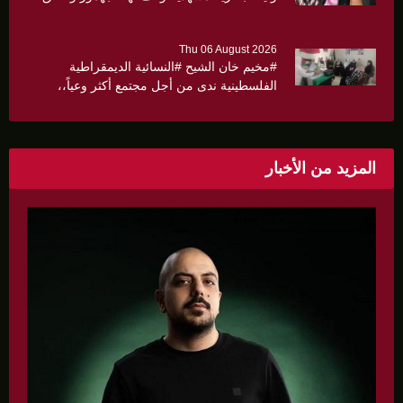
كثيرا
Thu 06 August 2026
#مخيم خان الشيح #النسائية الديمقراطية
الفلسطينية ندى من أجل مجتمع أكثر وعياً،،
«ندى» تنظم ندوة صحية عن ألتهاب الكبد وتوزّع
بروشورات توعوية على سيدات الحي.
المزيد من الأخبار