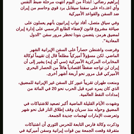
إبراهيم رضائي: ابتداءً من اليوم انتهت مرحلة ضبط النفس
وأي اعتـ.داء على سفننا سيقابل برد قوي وحاسم من إيران
ضد السفن والقواعد الأميركية
وفي سياق متصل، أفاد نواب إيرانيون بأنهم ​يعملون ​على
⁠صياغة مشروع قانون لإضفاء ​الطابع الرسمي ​على ⁠إدارة إيران
لمضيق هرمز، ⁠يتضمن ​بنودا تحظر ​مرور سفن "الدول
المعادية".
وفرضت واشنطن حصاراً على السفن الإيرانية الشهر
الماضي. لكن مسؤولاً أميركياً مطلعاً قال إن تقييماً لوكالة
المخابرات المركزية الأميركية (سي آي إيه) يشير إلى أن
إيران لن تواجه ضغطاً اقتصادياً هائلاً من الحصار البحري
الأميركي قبل مرور نحو أربعة أشهر أخرى.
ومنعت طهران تقريباً عبور كل السفن غير الإيرانية للمضيق،
الذي كان يمره ‌عبره قبل الحرب نحو 20 في المائة من
إمدادات النفط العالمية.
وشهدت الأيام ‌القليلة الماضية أكبر تصعيد للاشتباكات في
المضيق وحوله منذ سريان وقف إطلاق ​النار قبل نحو شهر
وتعرضت الإمارات لهجمات جديدة الجمعة.
وذكرت ‌وكالة فارس التابعة للحرس الثوري أن اشتباكات
متفرقة وقعت الجمعة بين قوات إيرانية وسفن أميركية في