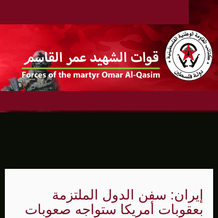
إيران: سفن الدول الملتزمة
بعقوبات أمريكا ستواجه صعوبات