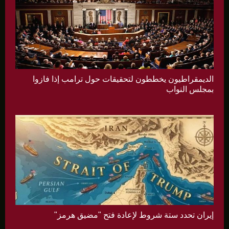
الديمقراطيون يخططون لتحقيقات حول ترامب إذا فازوا
بمجلس النواب
إيران تحدد ستة شروط لإعادة فتح "مضيق هرمز"