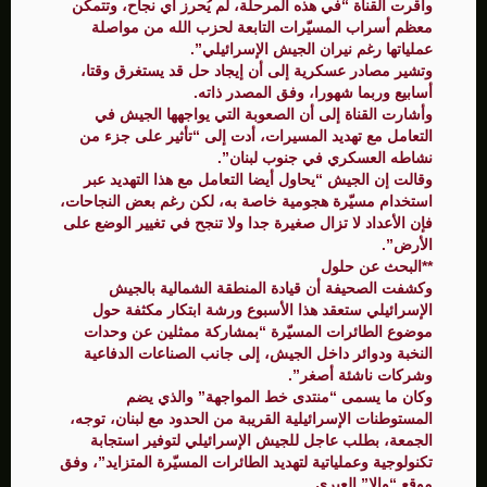
وأقرت القناة “في هذه المرحلة، لم يُحرز أي نجاح، وتتمكن
معظم أسراب المسيّرات التابعة لحزب الله من مواصلة
عملياتها رغم نيران الجيش الإسرائيلي”.
وتشير مصادر عسكرية إلى أن إيجاد حل قد يستغرق وقتا،
أسابيع وربما شهورا، وفق المصدر ذاته.
وأشارت القناة إلى أن الصعوبة التي يواجهها الجيش في
التعامل مع تهديد المسيرات، أدت إلى “تأثير على جزء من
نشاطه العسكري في جنوب لبنان”.
وقالت إن الجيش “يحاول أيضا التعامل مع هذا التهديد عبر
استخدام مسيّرة هجومية خاصة به، لكن رغم بعض النجاحات،
فإن الأعداد لا تزال صغيرة جدا ولا تنجح في تغيير الوضع على
الأرض”.
**البحث عن حلول
وكشفت الصحيفة أن قيادة المنطقة الشمالية بالجيش
الإسرائيلي ستعقد هذا الأسبوع ورشة ابتكار مكثفة حول
موضوع الطائرات المسيّرة “بمشاركة ممثلين عن وحدات
النخبة ودوائر داخل الجيش، إلى جانب الصناعات الدفاعية
وشركات ناشئة أصغر”.
وكان ما يسمى “منتدى خط المواجهة” والذي يضم
المستوطنات الإسرائيلية القريبة من الحدود مع لبنان، توجه،
الجمعة، بطلب عاجل للجيش الإسرائيلي لتوفير استجابة
تكنولوجية وعملياتية لتهديد الطائرات المسيّرة المتزايد”، وفق
موقع “والا” العبري.