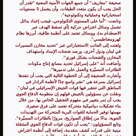
صحيفة “معاريف” أن جميع الجهات الأمنية المعنية “تقدر أن
الحل يجب أن يكون متعدد الطبقات، وأن يشمل 3 مستويات
استخباراتية وعملياتية وتكنولوجية”.
وتابعت: “أما على المستوى التكنولوجي، فيجب إعداد بدائل
تشمل وسائل اعتراض حركية (أي تسقط الهدف عبر
الاصطدام به)، ووسائل تعتمد على أنظمة طاقية، أبرزها نظام
كهرومغناطيسي”.
ولفتت إلى الجانب الاستخباراتي عبر “تحديد مخازن المسيرات
في لبنان ودول أخرى، ورصد شحنات الإمداد واستهداف
المخازن والشحنات بشكل فوري”.
وأضافت أنه “على إسرائيل تحديد مصانع إنتاج مكونات
الطائرات المسيّرة والعمل على تدميرها”.
وأشارت الصحيفة إلى أن الخطوة التالية التي يجب أن تنفذها
إسرائيل بسرعة هي “نشر واسع جدًا لأنظمة الرادار في
المناطق التي تنتشر فيها قوات الجيش الإسرائيلي في لبنان”.
ونقلت عن مسؤولين بالجيش قولهم إن منظومة الدفاع الجوي
يجب أن تمر بتغيير في مفهوم التشغيل الخاص بها، من خلال
بناء تشكيلات ديناميكية متحركة تعتمد على فرق صغيرة،
مهمتها توفير الحماية للقوات البرية المتحركة من التهديدات
الجوية، بدءًا من إطلاق الصواريخ، مرورًا بالطائرات المسيّرة”.
وتابع المسؤولون: “يجب أن تكون قوات الدفاع الجوي المتنقلة
مبنية على قدرات كشف متقدمة، إضافة إلى أنظمة اعتراض