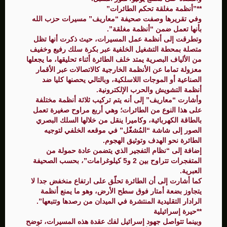
**”أنظمة مغلقة تحكم الطائرات”
وفي تقريرها وصفت صحيفة “معاريف” مسيرات حزب الله
بأنها تعمل ضمن “أنظمة مغلقة”.
وتطرقت إلى أنظمة عمل المسيرات، حيث ذكرت أنها تظل
متصلة بمحطة التشغيل الخلفية عبر بكرة سلك رفيع وخفيف
من الألياف البصرية يمتد خلف الطائرة أثناء تحليقها، ما يجعلها
معزولة تماما عن الأنظمة الخارجية كالاتصالات عبر الأقمار
الصناعية أو الموجات اللاسلكية، وبالتالي يحصنها كليا ضد
أنظمة التشويش والحرب الإلكترونية.
وأشارت “معاريف” إلى أنه يتم تركيب ثلاثة أنظمة مختلفة
على هذا النوع من الطائرات؛ وهي أربع مراوح صغيرة تعمل
بالطاقة الكهربائية، وكاميرا ينقل من خلالها السلك البصري
الصور إلى شاشة “المُشغّل” في موقعه الخلفي لتوجيه
الطائرة نحو الهدف وتوثيق الهجوم.
إضافة إلى “نظام التفجير الذي يتضمن عادة حمولة من
المتفجرات تتراوح بين 2 و5 كيلوغرامات”، بحسب الصحيفة
العبرية.
كما أشارت إلى أن الطائرة تحلّق على ارتفاع منخفض جدا لا
يتجاوز بضعة أمتار فوق سطح الأرض، وهو ما يمنع أنظمة
الرادار التقليدية المنتشرة في الميدان من رصدها وتتبعها”.
**حيرة إسرائيلية
وبينما تتواصل جهود إسرائيل لفك عقدة هذه المسيرات، توضح