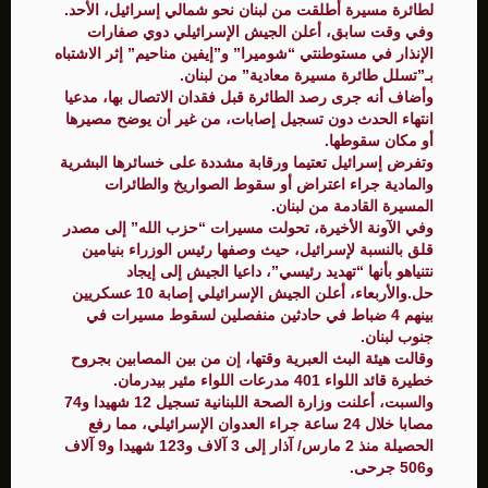
لطائرة مسيرة أُطلقت من لبنان نحو شمالي إسرائيل، الأحد.
وفي وقت سابق، أعلن الجيش الإسرائيلي دوي صفارات
الإنذار في مستوطنتي “شوميرا” و”إيفين مناحيم” إثر الاشتباه
بـ”تسلل طائرة مسيرة معادية” من لبنان.
وأضاف أنه جرى رصد الطائرة قبل فقدان الاتصال بها، مدعيا
انتهاء الحدث دون تسجيل إصابات، من غير أن يوضح مصيرها
أو مكان سقوطها.
وتفرض إسرائيل تعتيما ورقابة مشددة على خسائرها البشرية
والمادية جراء اعتراض أو سقوط الصواريخ والطائرات
المسيرة القادمة من لبنان.
وفي الآونة الأخيرة، تحولت مسيرات “حزب الله” إلى مصدر
قلق بالنسبة لإسرائيل، حيث وصفها رئيس الوزراء بنيامين
نتنياهو بأنها “تهديد رئيسي”، داعيا الجيش إلى إيجاد
حل.والأربعاء، أعلن الجيش الإسرائيلي إصابة 10 عسكريين
بينهم 4 ضباط في حادثين منفصلين لسقوط مسيرات في
جنوب لبنان.
وقالت هيئة البث العبرية وقتها، إن من بين المصابين بجروح
خطيرة قائد اللواء 401 مدرعات اللواء مئير بيدرمان.
والسبت، أعلنت وزارة الصحة اللبنانية تسجيل 12 شهيدا و74
مصابا خلال 24 ساعة جراء العدوان الإسرائيلي، مما رفع
الحصيلة منذ 2 مارس/ آذار إلى 3 آلاف و123 شهيدا و9 آلاف
و506 جرحى.