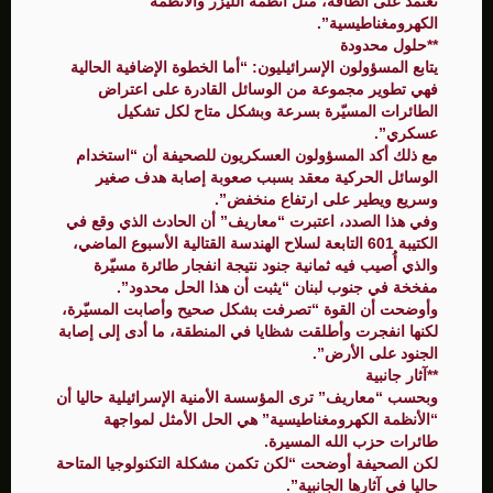
تعتمد على الطاقة، مثل أنظمة الليزر والأنظمة
الكهرومغناطيسية”.
**حلول محدودة
يتابع المسؤولون الإسرائيليون: “أما الخطوة الإضافية الحالية
فهي تطوير مجموعة من الوسائل القادرة على اعتراض
الطائرات المسيّرة بسرعة وبشكل متاح لكل تشكيل
عسكري”.
مع ذلك أكد المسؤولون العسكريون للصحيفة أن “استخدام
الوسائل الحركية معقد بسبب صعوبة إصابة هدف صغير
وسريع ويطير على ارتفاع منخفض”.
وفي هذا الصدد، اعتبرت “معاريف” أن الحادث الذي وقع في
الكتيبة 601 التابعة لسلاح الهندسة القتالية الأسبوع الماضي،
والذي أُصيب فيه ثمانية جنود نتيجة انفجار طائرة مسيّرة
مفخخة في جنوب لبنان “يثبت أن هذا الحل محدود”.
وأوضحت أن القوة “تصرفت بشكل صحيح وأصابت المسيّرة،
لكنها انفجرت وأطلقت شظايا في المنطقة، ما أدى إلى إصابة
الجنود على الأرض”.
**آثار جانبية
وبحسب “معاريف” ترى المؤسسة الأمنية الإسرائيلية حاليا أن
“الأنظمة الكهرومغناطيسية” هي الحل الأمثل لمواجهة
طائرات حزب الله المسيرة.
لكن الصحيفة أوضحت “لكن تكمن مشكلة التكنولوجيا المتاحة
حاليا في آثارها الجانبية”.