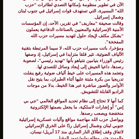
الآن في تطوير منظومة بإمكانها التصدي لطائرات “حزب
الله” المسيرة، التي تستهدف قوات إسرائيل في جنوب لبنان
وشمال إسرائيل.
وقالت صحيفة “معاريف” في تقرير، الأحد، إن المؤسسات
الأمنية الإسرائيلية والمعنيين بالصناعات الدفاعية يعملون
“بشكل مكثف لإيجاد حلول لتهديد مسيرات حزب الله
المفخخة”.
ومؤخرا، باتت مسيرات حزب الله، لا سيما المرتبطة بتقنية
الألياف الضوئية، تثير قلقا متزايدا في إسرائيل، إذ وصفها
رئيس الوزراء بنيامين نتنياهو بأنها “تهديد رئيسي”، لصعوبة
رصدها، داعيا الجيش إلى إيجاد وسائل للتصدي لها.
وتعتمد هذه المسيرات على خيط ألياف ضوئية رفيع ينفلت
تدريجيا من بكرة مثبتة عليها أثناء الطيران، بما يتيح نقل
الأوامر والصور مباشرة عبر هذا الخيط، بدلا من موجات
الراديو القابلة للتشويش.
كما أنها لا تحتاج إلى نظام تحديد المواقع العالمي “جي بي
إس” أو إشارات لاسلكية، ما يجعل بصمتها الإلكترونية
منخفضة ويصعب رصدها.
ويواصل حزب الله مهاجمة مواقع وآليات عسكرية إسرائيلية
جنوبي لبنان وشمال إسرائيل ردًا على الخرق الإسرائيلي
لاتفاق وقف إطلاق النار الساري منذ 17 أبريل/ نيسان،
والممدد حتى مطلع يوليو/ تموز المقبل.