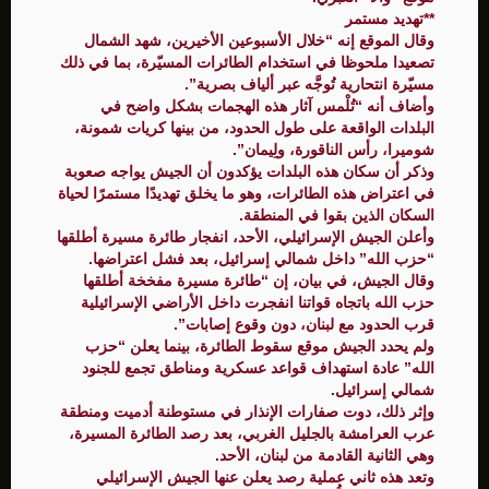
**تهديد مستمر
وقال الموقع إنه “خلال الأسبوعين الأخيرين، شهد الشمال
تصعيدا ملحوظا في استخدام الطائرات المسيّرة، بما في ذلك
مسيّرة انتحارية تُوجَّه عبر ألياف بصرية”.
وأضاف أنه “تُلْمس آثار هذه الهجمات بشكل واضح في
البلدات الواقعة على طول الحدود، من بينها كريات شمونة،
شوميرا، رأس الناقورة، ولِيمان”.
وذكر أن سكان هذه البلدات يؤكدون أن الجيش يواجه صعوبة
في اعتراض هذه الطائرات، وهو ما يخلق تهديدًا مستمرًا لحياة
السكان الذين بقوا في المنطقة.
وأعلن الجيش الإسرائيلي، الأحد، انفجار طائرة مسيرة أطلقها
“حزب الله” داخل شمالي إسرائيل، بعد فشل اعتراضها.
وقال الجيش، في بيان، إن “طائرة مسيرة مفخخة أطلقها
حزب الله باتجاه قواتنا انفجرت داخل الأراضي الإسرائيلية
قرب الحدود مع لبنان، دون وقوع إصابات”.
ولم يحدد الجيش موقع سقوط الطائرة، بينما يعلن “حزب
الله” عادة استهداف قواعد عسكرية ومناطق تجمع للجنود
شمالي إسرائيل.
وإثر ذلك، دوت صفارات الإنذار في مستوطنة أدميت ومنطقة
عرب العرامشة بالجليل الغربي، بعد رصد الطائرة المسيرة،
وهي الثانية القادمة من لبنان، الأحد.
وتعد هذه ثاني عملية رصد يعلن عنها الجيش الإسرائيلي