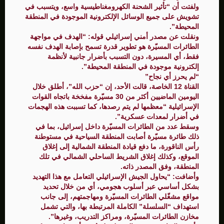
ولفتت أن “تأثير الشحنة الكهرومغناطيسية واسع، ويتسبب في
تشويش على جميع الوسائل الإلكترونية الموجودة في المنطقة
المحيطة”.
ونقلت عن مصدر أمني إسرائيلي قوله: “الهدف في مواجهة
الطائرات المسيّرة هو تطوير قدرة تسمح بإصابة الهدف نفسه
فقط، أي المسيرة، دون التسبب بأضرار جانبية لأنظمة
إلكترونية موجودة في المنطقة المحيطة”.
“لم يحرز أي نجاح”
القناة 12 الخاصة، قالت الأحد، إن “حزب الله”، أطلق خلال
اليومين الماضيين أكثر من 30 مسيّرة مفخخة باتجاه القوات
الإسرائيلية “معظمها لم يتم رصدها، كما تسببت هذه الهجمات
في أضرار لمعدات عسكرية”.
وسقط عدد من الطائرات المسيّرة داخل إسرائيل، بما في
ذلك طائرة مسيّرة أصابت المنطقة السياحية في مستوطنة
رأس الناقورة، ما دفع قيادة المنطقة الشمالية إلى إغلاق
الموقع، وكذلك إغلاق الشريط الساحلي الشمالي في تلك
المنطقة، وفق المصدر ذاته.
وأضافت: “يحاول الجيش الإسرائيلي التعامل مع هذا التهديد
بشكل أساسي عبر أسلوب هجومي، أي من خلال تحديد
مواقع مشغّلي الطائرات المسيّرة ومهاجمتهم، إلى جانب
استهداف “السلسلة” الكاملة المرتبطة بها، والتي تشمل
مخازن الطائرات المسيّرة، ومراكز التدريب، وغيرها”.