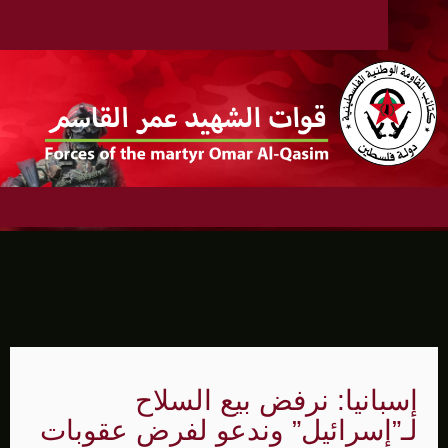
إسبانيا: نرفض بيع السلاح
لـ”إسرائيل” وندعو لفرض عقوبات