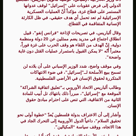
الدولي إلى فرض عقوبات على “إسرائيل” لوقف عدوانها
المستمر على قطاع غزة، مؤكداً أنّ العمليات العسكرية
الإسرائيلية لم تعد تحمل أي هدف حقيقي، في ظل الكارثة
الإنسانية المتفاقمة في القطاع.
وقال ألباريس، في تصريحات لإذاعة “فرانس إنفو”، قبيل
انطلاق اجتماع في مدريد يضم ممثلين عن 20 دولة ومنظمة
دولية، إنّ الهدف من اللقاء هو وقف الحرب على غزة فوراً،
معتبراً أنّه “لا يمكن القبول باستمرار عمليات القتل دون غاية
واضحة”.
وفي موقف واضح، شدد الوزير الإسباني على أن بلاده لن
تسمح ببيع الأسلحة لــ”إسرائيل”، في ضوء الانتهاكات
المتكررة لحقوق الإنسان في الأراضي الفلسطينية.
وطالب ألباريس الاتحاد الأوروبي بـ”تعليق اتفاقية الشراكة”
الموقعة مع “إسرائيل”، مبرراً ذلك بانتهاك تل أبيب للمادة
الثانية من الاتفاقية، التي تنص على احترام مبادئ حقوق
الإنسان.
وأشار إلى أن الاعتراف بدولة فلسطين يُعدّ “خطوة أولى نحو
تحقيق السلام”، داعياً الدول الأوروبية إلى التحرك الجاد في
هذا الاتجاه، ووقف سياسة “المكيالين”.
وفي ما يخص الأوضاع الإنسانية في غزة، أكد ألباريس على