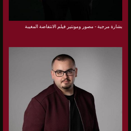
بشارة مرجية - مصور ومونتير فيلم الانتفاضة المغيبة