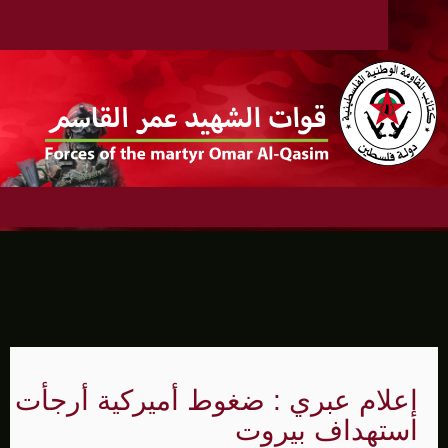
إعلام عبري : ضغوط أميركية أرجأت
استهداف بيروت