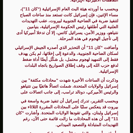
وبحسب ما أوردته هيئة البث العام الإسرائيلية (“كان 11”)،
مساء الإثنين، فإن إسرائيل كانت تستعد منذ ساعات الصباح
لتنفيذ ضربة في الضاحية الجنوبية لبيروت، عقب التهديدات
العلنية التي أطلقها رئيس الحكومة الإسرائيلية، بنيامين
نتنياهو، ووزير الأمن، يسرائيل كاتس، إلا أن تدخلا أميركيا أدى
إلى تأجيل الهجوم في هذه المرحلة.
وأضافت “كان 11” أن التحذير الذي أصدره الجيش الإسرائيلي
لسكان الضاحية الجنوبية، والدعوة إلى إخلائها، لم يكن يهدف
فقط إلى التمهيد لهجوم محتمل، بل شكّل أيضًا أداة ضغط
لدفع حزب الله إلى وقف إطلاق الصواريخ باتجاه البلدات
الإسرائيلية.
وذكرت أن الساعات الأخيرة شهدت “محادثات مكثفة” بين
إسرائيل والولايات المتحدة، شملت اتصالًا هاتفيًا بين نتنياهو
والرئيس الأميركي، دونالد ترامب، إلى جانب اتصالات على
وبحسب التقرير، تدرك إسرائيل أن تنفيذ ضربة واسعة في
بيروت قد ينعكس سلبًا على المحادثات المقررة الثلاثاء بين
إسرائيل ولبنان، والتي تقودها الولايات المتحدة. وأشارت “كان
11” إلى أن هذه المحادثات ما زالت قائمة حتى الآن، رغم
التهديدات المتبادلة والتصعيد الميداني.