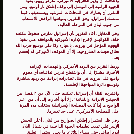
وأضافت أن وزير الخارجية الأميركي، ماركو روبيو، يقود
الجهود الرامية إلى التوصل إلى وقف إطلاق نار أوسع، ومن
المقرر أن يشارك في المحادثات المرتقبة ويستضيفها، فيما
تتمسك إسرائيل، وفق التقرير، بموقفها الرافض للانسحاب
من جنوب لبنان في المرحلة الحالية.
وفي المقابل، أفاد التقرير بأن إسرائيل تمارس ضغوطًا مكثفة
خلف الكواليس لإقناع الإدارة الأميركية بالموافقة على تنفيذ
الهجوم المؤجل في بيروت، باعتباره ردًا على توسيع حزب الله
نطاق هجماته الصاروخية، إلا أن الموقف الأميركي لم يُحسم
بعد.
وربط التقرير بين التردد الأميركي والتهديدات الإيرانية
الأخيرة، مشيرًا إلى أن واشنطن تدرس تداعيات أي هجوم
واسع على بيروت في ظل تحذيرات إيرانية من ردود مباشرة
وتوسيع دائرة المواجهة الإقليمية.
واعتبرت القناة أن إسرائيل تمكنت حتى الآن من “الفصل بين
الجبهتين الإيرانية واللبنانية”، إلا أنها أشارت إلى أن من “غير
الواضح ما إذا كانت المصلحة الإسرائيلية ستغلب هذه المرة
على المصلحة الأميركي”، على حد تعبيرها.
وفي ظل استمرار إطلاق الصواريخ من لبنان، أعلن الجيش
الإسرائيلي تمديد تعليمات الجبهة الداخلية في شمال البلاد
ليوم إضافي حتى مساء الثلاثاء، ما يعني استمرار تعليق