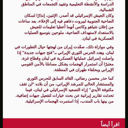
الدراسة والأنشطة التعليمية وتقييد التجمعات في المناطق
الشمالية.
وكان الجيش الإسرائيلي قد أصدر، الإثنين، إنذارًا لسكان
الضاحية الجنوبية لبيروت دعاهم فيه إلى الإخلاء، بعد ساعات
من إعلان نتنياهو وكاتس أنهما أعطيا تعليمات للجيش
بالاستعداد لاستهداف الضاحية، ملوحين بتوسيع العمليات
العسكرية في لبنان.
وفي موازاة ذلك، صعّدت إيران من لهجتها حيال التطورات في
لبنان. وهدد الحرس الثوري الإيراني بـ”فتح جبهات جديدة” إذا
واصلت إسرائيل عملياتها العسكرية في لبنان وقطاع غزة،
معتبرًا أن استمرار الهجمات يشكل مساسًا بالأمن القومي
الإيراني وبحلفاء طهران في المنطقة.
كما حذر محسن رضائي، القائد السابق للحرس الثوري
والمستشار الحالي للمرشد الإيراني، من أن بلاده “لن تقف
مكتوفة الأيدي” إزاء التصعيد الإسرائيلي في لبنان، فيما
تحدثت تقارير إيرانية عن بحث خيارات لتفعيل جبهات إضافية،
من بينها باب المندب، إذا استمرت الهجمات الإسرائيلية.
اقرأ أيضاً