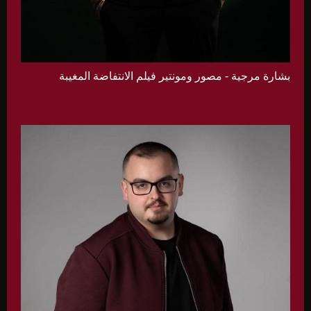
بشارة مرجية - مصور ومونتير فيلم الانتفاضة المغيبة