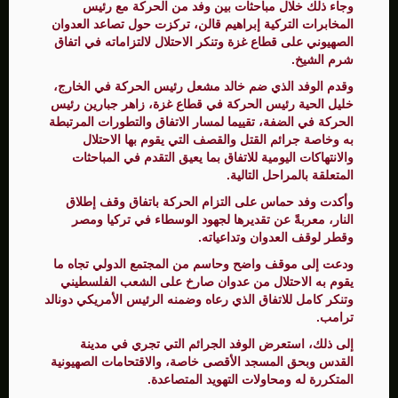
وجاء ذلك خلال مباحثات بين وفد من الحركة مع رئيس
المخابرات التركية إبراهيم قالن، تركزت حول تصاعد العدوان
الصهيوني على قطاع غزة وتنكر الاحتلال لالتزاماته في اتفاق
شرم الشيخ.
وقدم الوفد الذي ضم خالد مشعل رئيس الحركة في الخارج،
خليل الحية رئيس الحركة في قطاع غزة، زاهر جبارين رئيس
الحركة في الضفة، تقييما لمسار الاتفاق والتطورات المرتبطة
به وخاصة جرائم القتل والقصف التي يقوم بها الاحتلال
والانتهاكات اليومية للاتفاق بما يعيق التقدم في المباحثات
المتعلقة بالمراحل التالية.
وأكدت وفد حماس على التزام الحركة باتفاق وقف إطلاق
النار، معربةً عن تقديرها لجهود الوسطاء في تركيا ومصر
وقطر لوقف العدوان وتداعياته.
ودعت إلى موقف واضح وحاسم من المجتمع الدولي تجاه ما
يقوم به الاحتلال من عدوان صارخ على الشعب الفلسطيني
وتنكر كامل للاتفاق الذي رعاه وضمنه الرئيس الأمريكي دونالد
ترامب.
إلى ذلك، استعرض الوفد الجرائم التي تجري في مدينة
القدس وبحق المسجد الأقصى خاصة، والاقتحامات الصهيونية
المتكررة له ومحاولات التهويد المتصاعدة.