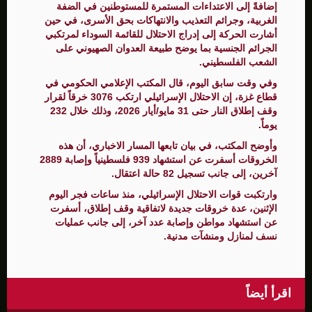
إضافةً إلى الاعتداءات المستمرة للمستوطنين في الضفة
الغربية، وجرائم التعذيب والانتهاكات بحق الأسرى، في حين
أشارت الحركة إلى إدراج الاحتلال للقائمة السوداء لمرتكبي
الجرائم الجنسية بما يوضح طبيعة العدوان الصهيوني على
الشعب الفلسطيني.
وفي وقت سابق اليوم، قال المكتب الإعلامي الحكومي في
قطاع غزة، إن الاحتلال الإسرائيلي ارتكب 3076 خرقاً لقرار
وقف إطلاق النار حتى 31 مايو/أيار 2026، وذلك خلال 232
يوماً.
وأوضح المكتب، في بيان تابعها المسار الاخباري، أن هذه
الخروقات أسفرت عن استشهاد 939 فلسطينياً وإصابة 2889
آخرين، إلى جانب تسجيل 82 حالة اعتقال.
وارتكبت قوات الاحتلال الإسرائيلي، منذ ساعات فجر اليوم
الإثنين، عدة خروقات جديدة لاتفاقية وقف إطلاق، أسفرت
عن استشهاد مواطن وإصابة عدد آخر، إلى جانب عمليات
نسف لمنازل ومنشآت مدنية.
اقرأ أيضاً