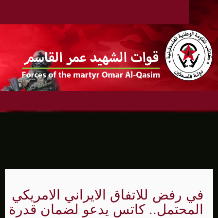
في رفض للاتفاق الايراني الامريكي
المحتمل.. كاتس يدعو لضمان قدرة