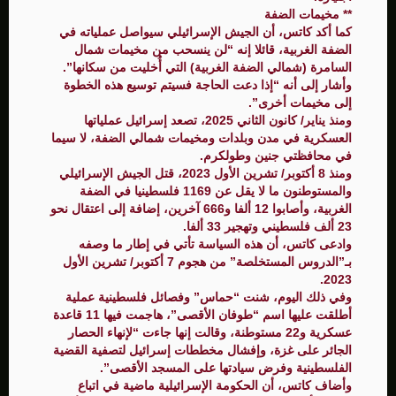
** مخيمات الضفة
كما أكد كاتس، أن الجيش الإسرائيلي سيواصل عملياته في
الضفة الغربية، قائلا إنه “لن ينسحب من مخيمات شمال
السامرة (شمالي الضفة الغربية) التي أُخليت من سكانها”.
وأشار إلى أنه “إذا دعت الحاجة فسيتم توسيع هذه الخطوة
إلى مخيمات أخرى”.
ومنذ يناير/ كانون الثاني 2025، تصعد إسرائيل عملياتها
العسكرية في مدن وبلدات ومخيمات شمالي الضفة، لا سيما
في محافظتي جنين وطولكرم.
ومنذ 8 أكتوبر/ تشرين الأول 2023، قتل الجيش الإسرائيلي
والمستوطنون ما لا يقل عن 1169 فلسطينيا في الضفة
الغربية، وأصابوا 12 ألفا و666 آخرين، إضافة إلى اعتقال نحو
23 ألف فلسطيني وتهجير 33 ألفا.
وادعى كاتس، أن هذه السياسة تأتي في إطار ما وصفه
بـ”الدروس المستخلصة” من هجوم 7 أكتوبر/ تشرين الأول
2023.
وفي ذلك اليوم، شنت “حماس” وفصائل فلسطينية عملية
أطلقت عليها اسم “طوفان الأقصى”، هاجمت فيها 11 قاعدة
عسكرية و22 مستوطنة، وقالت إنها جاءت “لإنهاء الحصار
الجائر على غزة، وإفشال مخططات إسرائيل لتصفية القضية
الفلسطينية وفرض سيادتها على المسجد الأقصى”.
وأضاف كاتس، أن الحكومة الإسرائيلية ماضية في اتباع