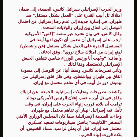
وزير الحرب الإسرائيلي يسرائيل كاتس، الجمعة، إلى ضمان
امتلاك تل أبيب القدرة على “العمل بشكل مستقل” ضد
طهران، في إشارة جديدة إلى عدم رضا إسرائيل عن احتمال
التوصل إلى اتفاق بين إيران والولايات المتحدة.
وقال كاتس، في بيان نشره عبر منصة “إكس” الأمريكية:
“يجب على إسرائيل أن تضمن أن تكون لديها أيضا في
المستقبل القدرة على العمل بشكل مستقل (عن واشنطن)
لمنع إيران من امتلاك سلاح نووي”، وفق ادعائه.
وأضاف: “وجّهت أنا ورئيس الوزراء بنيامين نتنياهو، الجيش
الإسرائيلي للاستعداد وفقا لذلك”.
وتأتي تصريحات كاتس، وسط أنباء عن التوصل إلى مسودة
اتفاق بين طهران وواشنطن، وفي ظل قلق إسرائيلي من
تهميش دور تل أبيب في أي تفاهم محتمل مع إيران.
وكشفت تصريحات وتحليلات إسرائيلية، الجمعة، عن ارتباك
وقلق في تل أبيب، عقب إعلان الرئيس الأمريكي دونالد
ترامب أن بلاده قررت إنهاء الحرب على إيران، في وقت
تأمل فيه إسرائيل انهيار أي تفاهم محتمل مع طهران.
وجاءت الصدمة الإسرائيلية بينما كان المجلس الوزاري الأمني
المصغر “الكابنيت” يناقش سيناريوهات تصعيد عسكري
محتمل ضد إيران، قبل أن يعلن ترامب، مساء الخميس، أن
بلاده قررت إنهاء الحرب.