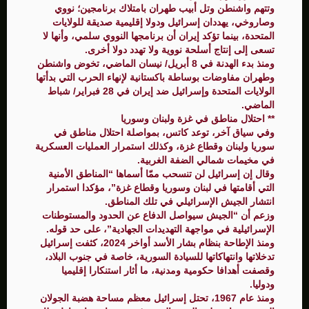
وتتهم واشنطن وتل أبيب طهران بامتلاك برنامجين؛ نووي
وصاروخي، يهددان إسرائيل ودولا إقليمية صديقة للولايات
المتحدة، بينما تؤكد إيران أن برنامجها النووي سلمي، وأنها لا
تسعى إلى إنتاج أسلحة نووية ولا تهدد دولا أخرى.
ومنذ بدء الهدنة في 8 أبريل/ نيسان الماضي، تخوض واشنطن
وطهران مفاوضات بوساطة باكستانية لإنهاء الحرب التي بدأتها
الولايات المتحدة وإسرائيل ضد إيران في 28 فبراير/ شباط
الماضي.
** احتلال مناطق في غزة ولبنان وسوريا
وفي سياق آخر، توعد كاتس، بمواصلة احتلال مناطق في
سوريا ولبنان وقطاع غزة، وكذلك استمرار العمليات العسكرية
في مخيمات شمالي الضفة الغربية.
وقال إن إسرائيل لن تنسحب ممّا أسماها “المناطق الأمنية
التي أقامتها في لبنان وسوريا وقطاع غزة”، مؤكدا استمرار
انتشار الجيش الإسرائيلي في تلك المناطق.
وزعم أن “الجيش سيواصل الدفاع عن الحدود والمستوطنات
الإسرائيلية في مواجهة التهديدات الجهادية”، على حد قوله.
ومنذ الإطاحة بنظام بشار الأسد أواخر 2024، كثفت إسرائيل
تدخلاتها وانتهاكاتها للسيادة السورية، خاصة في جنوب البلاد،
وقصفت أهدافا حكومية ومدنية، ما أثار استنكارا إقليميا
ودوليا.
ومنذ عام 1967، تحتل إسرائيل معظم مساحة هضبة الجولان