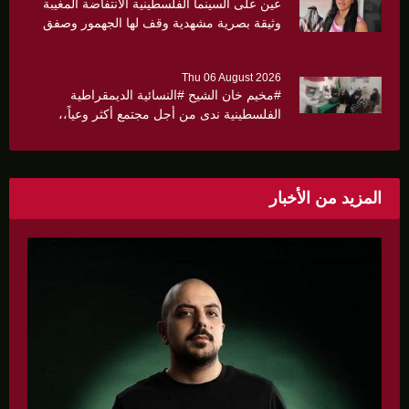
عين على السينما الفلسطينية الانتفاضة المغيبة
وثيقة بصرية مشهدية وقف لها الجهمور وصفق
كثيرا
Thu 06 August 2026
#مخيم خان الشيح #النسائية الديمقراطية
الفلسطينية ندى من أجل مجتمع أكثر وعياً،،
«ندى» تنظم ندوة صحية عن ألتهاب الكبد وتوزّع
بروشورات توعوية على سيدات الحي.
المزيد من الأخبار