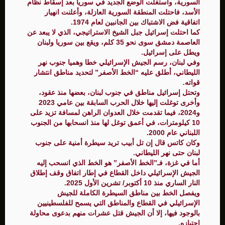
السورية، واستغلت الوضع الجديد في سوريا بعد إسقاط نظام
الأسد، فاحتلت المنطقة السورية العازلة، وأعلنت انهيار
اتفاقية فض الاشتباك بين الجانبين لعام 1974.
كما احتلت إسرائيل جبل الشيخ الاستراتيجي، الذي لا يبعد عن
العاصمة دمشق سوى نحو 35 كلم، ويقع بين سوريا ولبنان
ويطل على إسرائيل.
وفي لبنان، رسم الجيش الإسرائيلي خطا وهميا جنوب نهر
الليطاني، أطلق عليه “الخط الأصفر” لتحديد مناطق انتشار
قواته.
وتحتل إسرائيل مناطق في جنوب لبنان، بعضها منذ عقود،
وأخرى توغلت إليها خلال الحرب السابقة بين عامي 2023
و2024، فيما تقدمت خلال العدوان الراهن لمسافة تزيد على
10 كيلومترات، في أعمق توغل لها منذ انسحابها من الجنوب
اللبناني عام 2000.
وكان كاتس قال إن تل أبيب تريد سيطرة أمنية على جنوب
لبنان حتى نهر الليطاني.
أما في غزة، فـ”الخط الأصفر” هو الخط الذي انسحب إليه
الجيش الإسرائيلي داخل القطاع في إطار اتفاق وقف إطلاق
النار الساري منذ 10 أكتوبر/ تشرين الأول 2025.
ويفصل الخط بين مناطق السيطرة الكاملة للجيش
الإسرائيلي في القطاع والمناطق التي يسمح للفلسطينيين
بالوجود فيها، إلا أن الجيش قتل عشرات منهم بدعوى محاولة
اجتيازه.