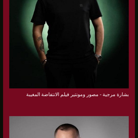
بشارة مرجية - مصور ومونتير فيلم الانتفاضة المغيبة