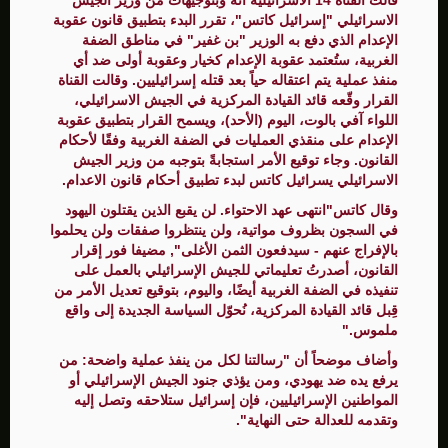
الاسرائيلي "إسرائيل كاتس"، تقرر البدء بتطبيق قانون عقوبة
الإعدام الذي دفع به الوزير "بن غفير" في مناطق الضفة
الغربية، ستُعتمد عقوبة الإعدام كخيار وعقوبة أولى ضد أي
منفذ عملية يتم اعتقاله حياً بعد قتله إسرائيليين. وقالت القناة
القرار وقّعه قائد القيادة المركزية في الجيش الاسرائيلي،
اللواء آفي بالوت، اليوم (الأحد)، ويسمح القرار بتطبيق عقوبة
الإعدام على منقذي العمليات في الضفة الغربية وفقًا لأحكام
القانون. وجاء توقيع الأمر استجابةً بتوجبه من وزير الجيش
الاسرائيلي يسرائيل كاتس لبدء تطبيق أحكام قانون الاعدام.
وقال كاتس"انتهى عهد الاحتواء. لن يقبع الذين يقتلون اليهود
في السجون بظروف مواتية، ولن ينتظروا صفقات ولن يحلموا
بالإفراج عنهم - سيدفعون الثمن الأغلى", مضيفا فور إقرار
القانون، أصدرتُ تعليماتي للجيش الإسرائيلي بالعمل على
تنفيذه في الضفة الغربية أيضًا، واليوم، بتوقيع تعديل الأمر من
قِبل قائد القيادة المركزية، نُحوّل السياسة الجديدة إلى واقع
ملموس."
وأضاف موضحاً أن "رسالتنا لكل من ينفذ عملية واضحة: من
يرفع يده ضد يهودي، ومن يؤذي جنود الجيش الإسرائيلي أو
المواطنين الإسرائيليين، فإن إسرائيل ستلاحقه وتصل إليه
وتقدمه للعدالة حتى النهاية".