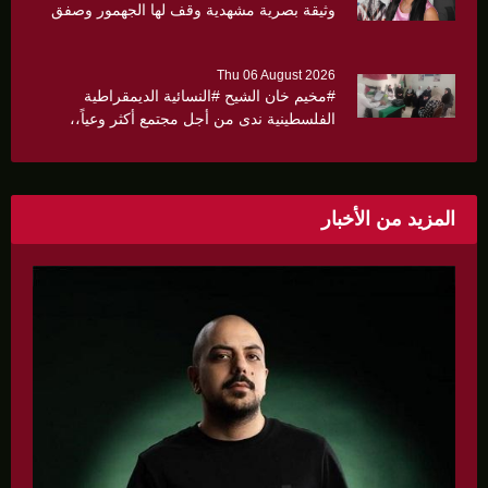
وثيقة بصرية مشهدية وقف لها الجهمور وصفق
كثيرا
Thu 06 August 2026
#مخيم خان الشيح #النسائية الديمقراطية
الفلسطينية ندى من أجل مجتمع أكثر وعياً،،
«ندى» تنظم ندوة صحية عن ألتهاب الكبد وتوزّع
بروشورات توعوية على سيدات الحي.
المزيد من الأخبار