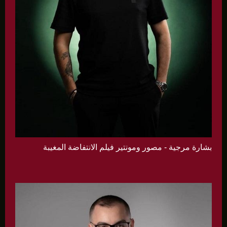
بشارة مرجية - مصور ومونتير فيلم الانتفاضة المغيبة