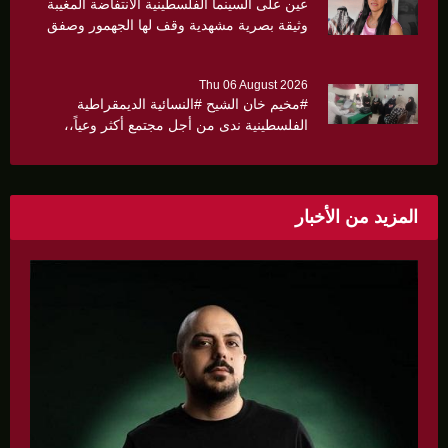
عين على السينما الفلسطينية الانتفاضة المغيبة
وثيقة بصرية مشهدية وقف لها الجهمور وصفق
كثيرا
Thu 06 August 2026
#مخيم خان الشيح #النسائية الديمقراطية
الفلسطينية ندى من أجل مجتمع أكثر وعياً،،
«ندى» تنظم ندوة صحية عن ألتهاب الكبد وتوزّع
بروشورات توعوية على سيدات الحي.
المزيد من الأخبار