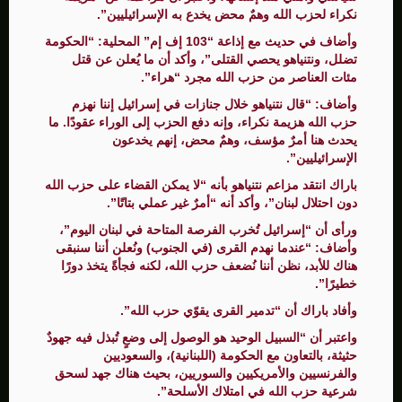
نكراء لحزب الله وهمٌ محض يخدع به الإسرائيليين”.
وأضاف في حديث مع إذاعة “103 إف إم” المحلية: “الحكومة
تضلل، ونتنياهو يحصي القتلى”، وأكد أن ما يُعلن عن قتل
مئات العناصر من حزب الله مجرد “هراء”.
وأضاف: “قال نتنياهو خلال جنازات في إسرائيل إننا نهزم
حزب الله هزيمة نكراء، وإنه دفع الحزب إلى الوراء عقودًا. ما
يحدث هنا أمرٌ مؤسف، وهمٌ محض، إنهم يخدعون
الإسرائيليين”.
باراك انتقد مزاعم نتنياهو بأنه “لا يمكن القضاء على حزب الله
دون احتلال لبنان”، وأكد أنه “أمرٌ غير عملي بتاتًا”.
ورأى أن “إسرائيل تُخرب الفرصة المتاحة في لبنان اليوم”،
وأضاف: “عندما نهدم القرى (في الجنوب) ونُعلن أننا سنبقى
هناك للأبد، نظن أننا نُضعف حزب الله، لكنه فجأةً يتخذ دورًا
خطيرًا”.
وأفاد باراك أن “تدمير القرى يقوّي حزب الله”.
واعتبر أن “السبيل الوحيد هو الوصول إلى وضعٍ تُبذل فيه جهودٌ
حثيثة، بالتعاون مع الحكومة (اللبنانية)، والسعوديين
والفرنسيين والأمريكيين والسوريين، بحيث هناك جهد لسحق
شرعية حزب الله في امتلاك الأسلحة”.