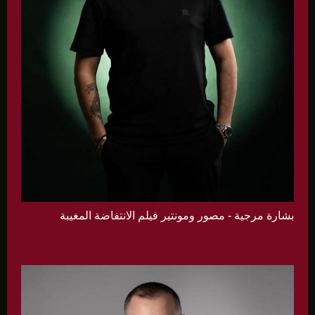
بشارة مرجية - مصور ومونتير فيلم الانتفاضة المغيبة