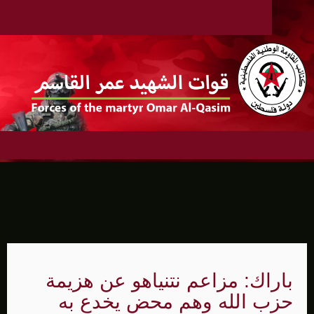
باراك: مزاعم نتنياهو عن هزيمة
حزب الله وهم محض يخدع به