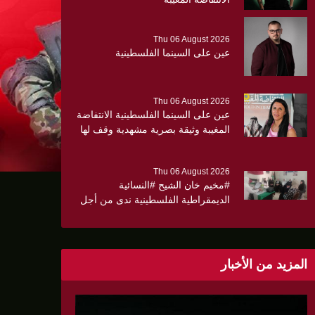
Thu 06 August 2026
عين على السينما الفلسطينية
Thu 06 August 2026
عين على السينما الفلسطينية الانتفاضة
المغيبة وثيقة بصرية مشهدية وقف لها
الجهمور وصفق كثيرا
Thu 06 August 2026
#مخيم خان الشيح #النسائية
الديمقراطية الفلسطينية ندى من أجل
مجتمع أكثر وعياً،، «ندى» تنظم ندوة
صحية عن ألتهاب الكبد وتوزّع
بروشورات توعوية على سيدات الحي.
المزيد من الأخبار