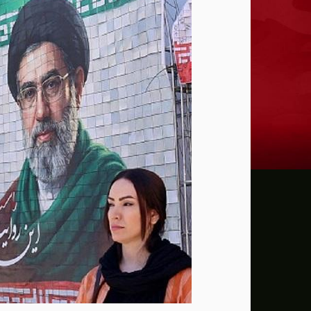
ترامب: يحذر من سيطرة الديمقراطيين على 
حماية الصحافيين تكرّم الصحافية كريستينا
فانس يؤكد وجود اختلافات في الرأي مع نتنيا
إيران تهدد بمهاجمة دول الخليج إذا تعرضت 
ن.تايمز: مشرعون أمريكيون يسعون لشراكة
الدفاع الروسية: ضربنا سفينتين محملتين ب
الـFBI فتح تحقيقا لمعرفة ما إذا كان ترامب "عميلا روسيا" بعد إقالته جيمس كومي
التماس للسماح لطبيب مستقل بفحص حسام 
الرئيس الإيراني: التواصل مع خامنئي "صعب لل
جيش الاحتلال يعلن مقتل جنديين وإصابة 4 جنوب لبنان
"وول ستريت" ترتفع بدعم آمال التهدئة في 