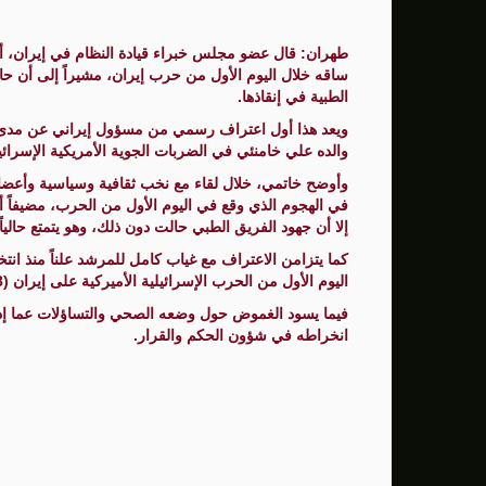
سنتكوم: إعادة توجيه 48 سفينة تجارية ضمن حصار إيران
طهران: قال عضو مجلس خبراء قيادة النظام في إيران، 
ساقه خلال اليوم الأول من حرب إيران، مشيراً إلى أن حا
زامير: أضعفنا حماس بشكل كبير وغيّرنا الوضع 
الطبية في إنقاذها.
الوفد الأمريكي يطلب تعليق المفاوضات الثلا
ويعد هذا أول اعتراف رسمي من مسؤول إيراني عن مد
والده علي خامنئي في الضربات الجوية الأمريكية الإسرائ
بشارة مرجية - مصور ومونتير فيلم الانتفاضة 
وأوضح خاتمي، خلال لقاء مع نخب ثقافية وسياسية وأعض
في الهجوم الذي وقع في اليوم الأول من الحرب، مضيفاً أ
إلا أن جهود الفريق الطبي حالت دون ذلك، وهو يتمتع حاليا
كما يتزامن الاعتراف مع غياب كامل للمرشد علناً منذ انت
اليوم الأول من الحرب الإسرائيلية الأميركية على إيران (28 فبراير الماضي).
فيما يسود الغموض حول وضعه الصحي والتساؤلات عما إذا
انخراطه في شؤون الحكم والقرار.