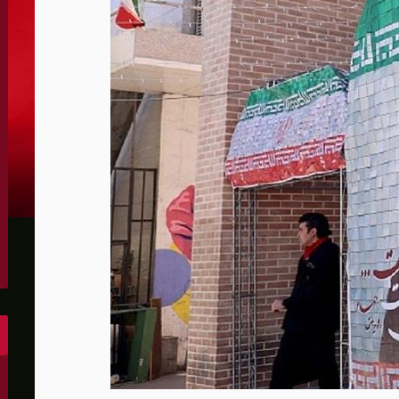
الكونغرس..ويرغب في اتفاق مع إيران
 عاصي التي أصيبت بقصف إسرائيلي
هو..,المفاوضات مع إيران "معقدة"
لهجمات أمريكية جديدة
 عسكرية مع إسرائيل
شحنات عسكرية قبالة سواحل أوديسا
أبو صفية
غاية" حاليا
الشرق الأوسط