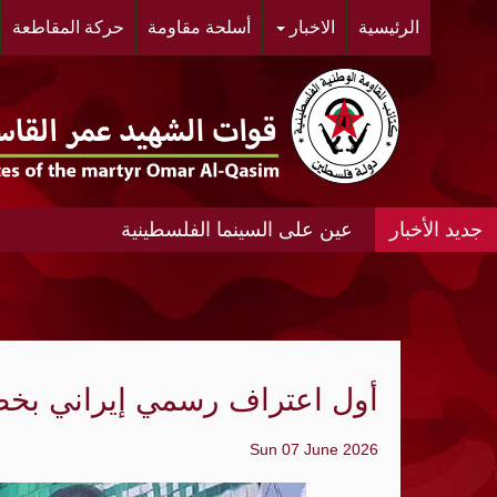
الرئيسية
الاخبار
أسلحة مقاومة
حركة المقاطعة
عين على السينما الفلسطينية
عين على السينما الفلسطينية الانتفاضة المغ
#مخيم خان الشيح #النسائية الديمقراطية ال
الحي.
أول اعتراف رسمي إيراني بخط
"أشد" ومنظمة الجيل الجديد "مجد" ينظمان مه
Sun 07 June 2026
«الديمقراطية»: عدوان الإحتلال المتواصل عل
الواقع الجغرافي والديمغرافي في محيط مدي