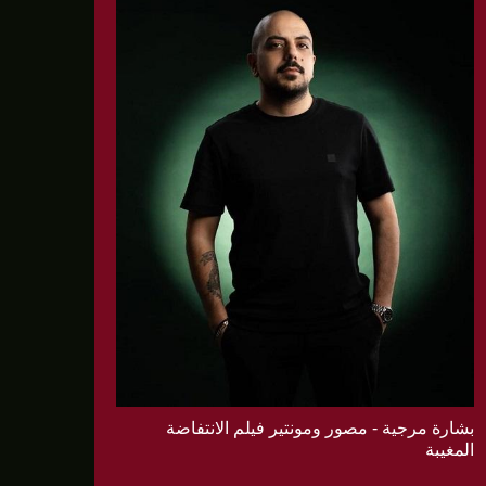
بشارة مرجية - مصور ومونتير فيلم الانتفاضة
المغيبة