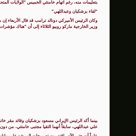
بتعليمات منه، رغم اتهام خامنئي الخميس "الولايات المتحد
"لقاء بزشكيان وعبداللهي"
وكان الرئيس الأميركي دونالد ترامب قد قال الأربعاء إن
وزير الخارجية ماركو روبيو الثلاثاء إلى أن "هناك مؤشر
بينما أكد الرئيس الإيراني مسعود بزشكيان وقائد مقر خاتم 
علي عبداللهي، سابقاً أنهما التقيا مجتبى خامنئي، من دون
علماً أنه حتى الآن، اقتصرت تصريحات المرشد على بيانات 