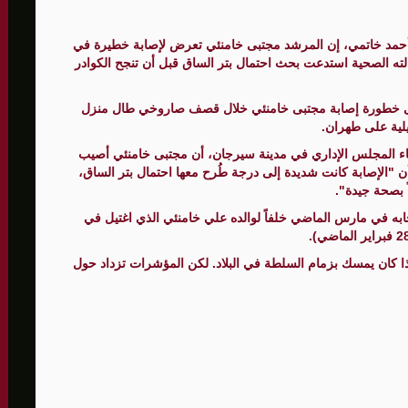
أحمد خاتمي، إن المرشد مجتبى خامنئي تعرض لإصابة خطيرة في
لته الصحية استدعت بحث احتمال بتر الساق قبل أن تنجح الكوادر
الأمنيّ وعملياتنا الاستباقية مستمرة
ثية لإجراء مشاورات خاصة
ى خطورة إصابة مجتبى خامنئي خلال قصف صاروخي طال منزل
يلية على طهران.
المغيبة
اء المجلس الإداري في مدينة سيرجان، أن مجتبى خامنئي أصيب
ن "الإصابة كانت شديدة إلى درجة طُرح معها احتمال بتر الساق،
ً بصحة جيدة".
خابه في مارس الماضي خلفاً لوالده علي خامنئي الذي اغتيل في
 كان يمسك بزمام السلطة في البلاد. لكن المؤشرات تزداد حول