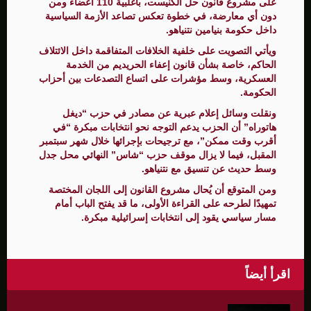
على مشروع قانون حلّ الكنيست، بأغلبية 110 أعضاء ومن
دون أي معارضة، في خطوة تعكس تصاعد الأزمة السياسية
داخل حكومة بنيامين نتنياهو.
ويأتي التصويت على خلفية الخلافات المتفاقمة داخل الائتلاف
الحاكم، خاصة بشأن قانون إعفاء الحريديم من الخدمة
العسكرية، وسط مؤشرات على اتساع التصدعات بين أحزاب
الحكومة.
ونقلت وسائل إعلام عبرية عن مصادر في حزب “ديغل
هاتوراه” أن الحزب يدعم التوجه نحو انتخابات مبكرة “في
أقرب وقت ممكن”، مع ترجيحات بإجرائها خلال شهر سبتمبر
المقبل، فيما لا يزال موقف حزب “شاس” النهائي محل جدل
وسط حديث عن تنسيق مع نتنياهو.
ومن المتوقع أن يُحال مشروع القانون إلى اللجان المختصة
تمهيدًا لطرحه على القراءة الأولى، ما قد يفتح الباب أمام
مسار سياسي يقود إلى انتخابات إسرائيلية مبكرة.
اقرأ أيضاً