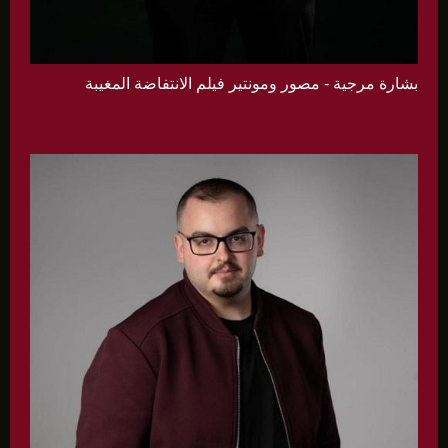
بشارة مرجية - مصور ومونتير فيلم الانتفاضة المغيبة