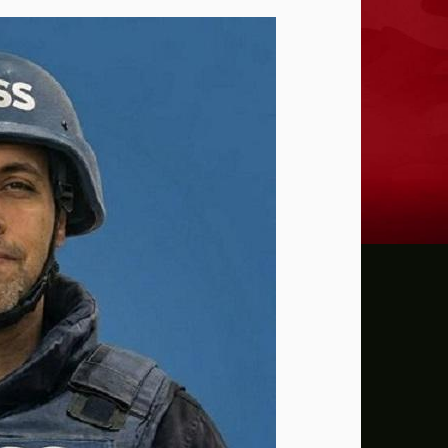
ترامب: يحذر من سيطرة الديمقراطيين على 
حماية الصحافيين تكرّم الصحافية كريستينا
فانس يؤكد وجود اختلافات في الرأي مع نتنيا
إيران تهدد بمهاجمة دول الخليج إذا تعرضت 
ن.تايمز: مشرعون أمريكيون يسعون لشراكة
الدفاع الروسية: ضربنا سفينتين محملتين ب
الـFBI فتح تحقيقا لمعرفة ما إذا كان ترامب "عميلا روسيا" بعد إقالته جيمس كومي
التماس للسماح لطبيب مستقل بفحص حسام 
الرئيس الإيراني: التواصل مع خامنئي "صعب لل
جيش الاحتلال يعلن مقتل جنديين وإصابة 4 جنوب لبنان
"وول ستريت" ترتفع بدعم آمال التهدئة في 