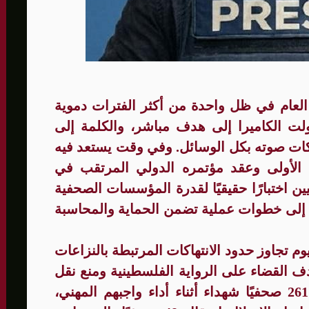
الأمنيّ وعملياتنا الاستباقية مستمرة
ثية لإجراء مشاورات خاصة
المغيبة
 العام في ظل واحدة من أكثر الفترات دموية
ت الكاميرا إلى هدف مباشر، والكلمة إلى
ت صوته بكل الوسائل. وفي وقت يستعد فيه
ته الأولى وعقد مؤتمره الدولي المرتقب في
ين اختبارًا حقيقيًا لقدرة المؤسسات الصحفية
من إلى خطوات عملية تضمن الحماية والمحاسبة
م تجاوز حدود الانتهاكات المرتبطة بالنزاعات
 القضاء على الرواية الفلسطينية ومنع نقل
صورة الجرائم إلى العالم. فقد ارتقى 261 صحفيًا شهداء أثناء أداء واجبهم المهني،