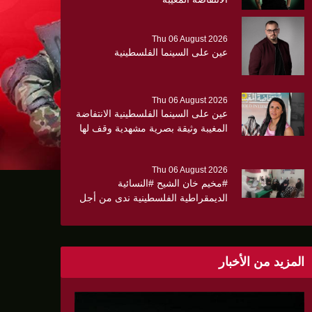
Thu 06 August 2026
عين على السينما الفلسطينية
Thu 06 August 2026
عين على السينما الفلسطينية الانتفاضة
المغيبة وثيقة بصرية مشهدية وقف لها
الجهمور وصفق كثيرا
Thu 06 August 2026
#مخيم خان الشيح #النسائية
الديمقراطية الفلسطينية ندى من أجل
مجتمع أكثر وعياً،، «ندى» تنظم ندوة
صحية عن ألتهاب الكبد وتوزّع
بروشورات توعوية على سيدات الحي.
المزيد من الأخبار