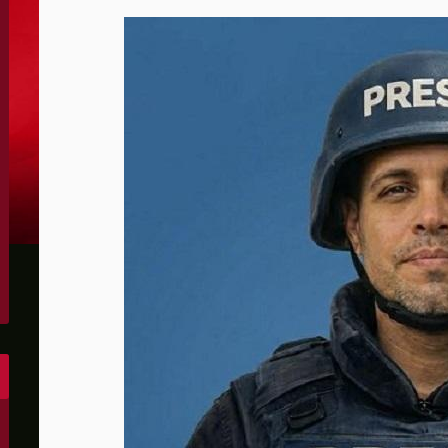
الكونغرس..ويرغب في اتفاق مع إيران
 عاصي التي أصيبت بقصف إسرائيلي
هو..,المفاوضات مع إيران "معقدة"
لهجمات أمريكية جديدة
 عسكرية مع إسرائيل
شحنات عسكرية قبالة سواحل أوديسا
أبو صفية
غاية" حاليا
الشرق الأوسط