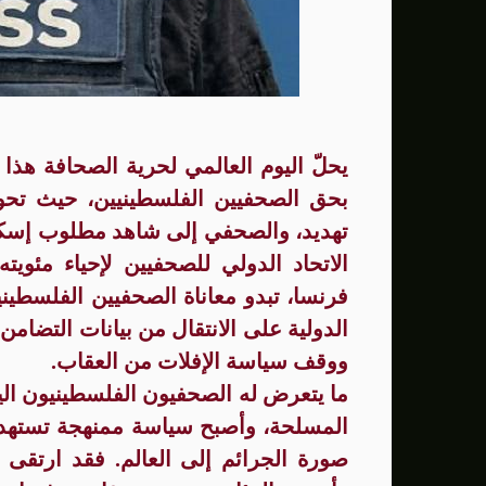
سنتكوم: إعادة توجيه 48 سفينة تجارية ضمن حصار إيران
زامير: أضعفنا حماس بشكل كبير وغيّرنا الوضع 
الوفد الأمريكي يطلب تعليق المفاوضات الثلا
بشارة مرجية - مصور ومونتير فيلم الانتفاضة 
يحلّ اليوم العالمي لحرية الصحافة هذا
بحق الصحفيين الفلسطينيين، حيث تحول
تهديد، والصحفي إلى شاهد مطلوب إسكا
الاتحاد الدولي للصحفيين لإحياء مئوي
فرنسا، تبدو معاناة الصحفيين الفلسطيني
الدولية على الانتقال من بيانات التضا
ووقف سياسة الإفلات من العقاب.
ما يتعرض له الصحفيون الفلسطينيون اليو
المسلحة، وأصبح سياسة ممنهجة تستهدف