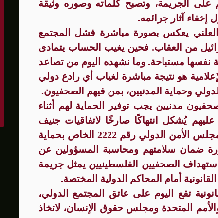
على الجريمة، وتصبح كلماته وصوره وثيقة
 إخفاء آثار جرائمه.
 العلني يعكس بصورة مباشرة فشل المجتمع
ئيل من العقاب. فحين يغيب الحساب يتمادى
قة نفسها مستباحة. وما نشهده اليوم من تصاعد
امية هو نتيجة مباشرة لغياب أي رادع دولي
دولي وحماية المدنيين، بمن فيهم الصحفيون.
لصحفيون مدنيين يجب توفير الحماية لهم أثناء
ليهم يُشكل انتهاكًا صارخًا لاتفاقيات جنيف
وقواعد القانون الدولي. كما شدد قرار مجلس الأمن الدولي رقم 2222 الخاص بحماية
رة ضمان سلامتهم ومحاسبة المسؤولين عن
ن استهداف الصحفيين الفلسطينيين يمثل جريمة
قانونية أمام المحاكم الدولية المختصة.
انونية تقع اليوم على عاتق المجتمع الدولي،
والأمم المتحدة ومجلس حقوق الإنسان، لاتخاذ