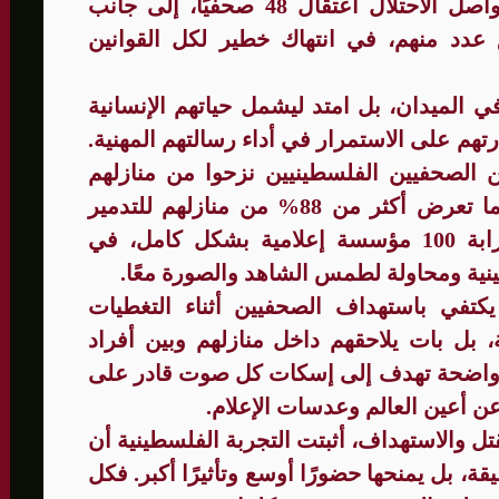
وأصيب المئات بجروح متفاوتة، فيما يواصل الاحتلال اعتقال 48 صحفيًا، إلى جانب
عدد منهم، في انتهاك خطير لكل القوانين
 الميدان، بل امتد ليشمل حياتهم الإنسانية
تهم على الاستمرار في أداء رسالتهم المهنية.
معطيات إلى أن نحو 96% من الصحفيين الفلسطينيين نزحوا من منازلهم
بفعل القصف والعمليات العسكرية، فيما تعرض أكثر من 88% من منازلهم للتدمير
الكلي أو الجزئي، إلى جانب تدمير قرابة 100 مؤسسة إعلامية بشكل كامل، في
ينية ومحاولة لطمس الشاهد والصورة معًا.
كتفي باستهداف الصحفيين أثناء التغطيات
، بل بات يلاحقهم داخل منازلهم وبين أفراد
 واضحة تهدف إلى إسكات كل صوت قادر على
 عن أعين العالم وعدسات الإعلام.
ل والاستهداف، أثبتت التجربة الفلسطينية أن
قة، بل يمنحها حضورًا أوسع وتأثيرًا أكبر. فكل