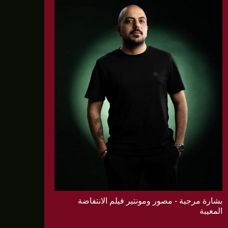
بشارة مرجية - مصور ومونتير فيلم الانتفاضة
المغيبة