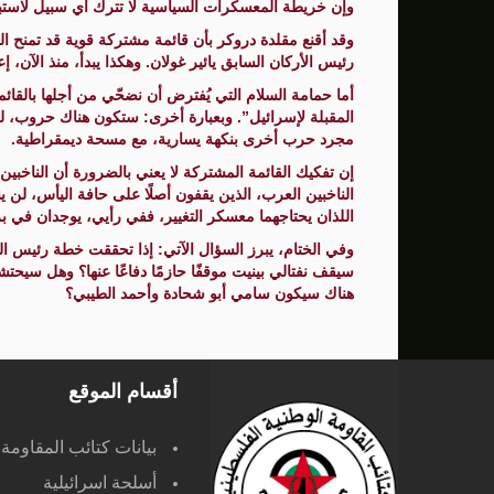
وإن خريطة المعسكرات السياسية لا تترك أي سبيل لاستبد
رئيس الأركان السابق يائير غولان. وهكذا يبدأ، منذ الآن، 
أما حمامة السلام التي يُفترض أن نضحّي من أجلها بالقائم
المقبلة لإسرائيل”. وبعبارة أخرى: ستكون هناك حروب، لكن ا
مجرد حرب أخرى بنكهة يسارية، مع مسحة ديمقراطية.
إن تفكيك القائمة المشتركة لا يعني بالضرورة أن الناخب
الناخبين العرب، الذين يقفون أصلًا على حافة اليأس، لن ي
اللذان يحتاجهما معسكر التغيير، ففي رأيي، يوجدان في ب
وفي الختام، يبرز السؤال الآتي: إذا تحققت خطة رئيس الح
سيقف نفتالي بينيت موقفًا حازمًا دفاعًا عنها؟ وهل سيحتش
هناك سيكون سامي أبو شحادة وأحمد الطيبي؟
أقسام الموقع
بيانات كتائب المقاومة
أسلحة اسرائيلية