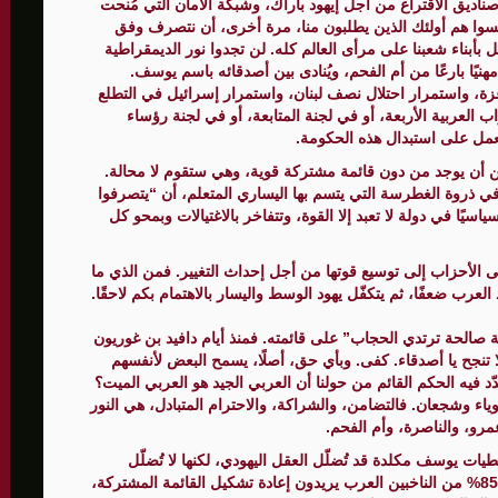
ديق الاقتراع من أجل إيهود باراك، وشبكة الأمان التي مُنحت
نسوا هم أولئك الذين يطلبون منا، مرة أخرى، أن نتصرف وفق
يل بأبناء شعبنا على مرأى العالم كله. لن تجدوا نور الديمقراطية
نيًا بارعًا من أم الفحم، ويُنادى بين أصدقائه باسم يوسف.
زة، واستمرار احتلال نصف لبنان، واستمرار إسرائيل في التطلع
ب العربية الأربعة، أو في لجنة المتابعة، أو في لجنة رؤساء
العمل على استبدال هذه الحكومة.
مكن أن يوجد من دون قائمة مشتركة قوية، وهي ستقوم لا محالة.
ي ذروة الغطرسة التي يتسم بها اليساري المتعلم، أن “يتصرفوا
ًا في دولة لا تعبد إلا القوة، وتتفاخر بالاغتيالات وبمحو كل
 الأحزاب إلى توسيع قوتها من أجل إحداث التغيير. فمن الذي ما
عرب ضعفًا، ثم يتكفّل يهود الوسط واليسار بالاهتمام بكم لاحقًا.
 صالحة ترتدي الحجاب” على قائمته. فمنذ أيام دافيد بن غوريون
 لا تنجح يا أصدقاء. كفى. وبأي حق، أصلًا، يسمح البعض لأنفسهم
 فيه الحكم القائم من حولنا أن العربي الجيد هو العربي الميت؟
ء وشجعان. فالتضامن، والشراكة، والاحترام المتبادل، هي النور
رو، والناصرة، وأم الفحم.
يات يوسف مكلدة قد تُضلّل العقل اليهودي، لكنها لا تُضلّل
العقل والوجدان العربي. فمكلدة نفسه يقول إن أكثر من 85% من الناخبين العرب يريدون إعادة تشكيل القائمة المشتركة،