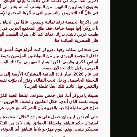
أكتوبر. لقد أثّرت فيّ كلماته حتى كادت تدمع لها العينان
بشؤون اليساريين التائهين. من المؤسف أنه لم يشر إلى أن 
سنتكوم: إعادة توجيه 48 سفينة تجارية ضمن حصار إيران
في ظلّ آلة التحريض والتسميم التي سخّرها المجتمع الإس
زامير: أضعفنا حماس بشكل كبير وغيّرنا الوضع 
في ذاكرتنا الجمعية ترقد ثمانية وسبعون عامًا من الحياة
يا دروكر، إنها مهمة شاقة. فقد طوّر المجتمع العربي في
الوفد الأمريكي يطلب تعليق المفاوضات الثلا
طبيب عربي ناشئ يدرك، تمامًا كما كان يدرك الطبيب اليهو
ظل العنصرية السائدة هنا.
بشارة مرجية - مصور ومونتير فيلم الانتفاضة 
من صحافي بمكانة رفيف دروكر كنت أتوقع فهمًا أعمق للوا
داخل المجتمع اليهودي تيار من المواطنين المؤمنين بديم
أساسٍ فكري وقيمي. لكن اليسار الصهيوني، وكذلك الوسط 
العربي، وقبل ذلك لخذلان نفسه.
في عام 2020، سار قادة القائمة المشتركة الأرب
اللحظة الحاسمة، ودخل تحت النقالة، وقرّر أن يلوّث نفس
والتغيير. فهل كانت تلك أيضًا غلطة العرب؟
نسيتَ يا دروكر أننا، قبل خمس سنوات، ابتلعنا الحبة المُ
بينيت نفسه الذي أبدى، خلال العامين والنصف الأخيرين، حم
صرّح في مقابلة إذاعية بالعربية بأن الشراكة مع حزب ع
حتى أفيغدور ليبرمان حصل على شهادة “حلال” معتمدة من
استبدال حكم نتنياهو. ولعشاق الحقائق بيننا، لا بد من ال
معسكر بينيت، وهم اليوم مهرّجو بلاط نتنياهو. أما الخونة