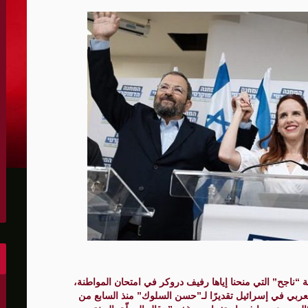
الكونغرس..ويرغب في اتفاق مع إيران
 عاصي التي أصيبت بقصف إسرائيلي
هو..,المفاوضات مع إيران "معقدة"
لهجمات أمريكية جديدة
 عسكرية مع إسرائيل
شحنات عسكرية قبالة سواحل أوديسا
أبو صفية
غاية" حاليا
ة “ناجح” التي منحنا إياها رفيف دروكر في امتحان المواطنة،
لعربي في إسرائيل تقديرًا لـ”حسن السلوك” منذ السابع من
الشرق الأوسط