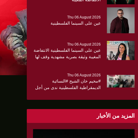
Thu 06 August 2026
عين على السينما الفلسطينية
Thu 06 August 2026
عين على السينما الفلسطينية الانتفاضة
المغيبة وثيقة بصرية مشهدية وقف لها
الجهمور وصفق كثيرا
Thu 06 August 2026
#مخيم خان الشيح #النسائية
الديمقراطية الفلسطينية ندى من أجل
مجتمع أكثر وعياً،، «ندى» تنظم ندوة
صحية عن ألتهاب الكبد وتوزّع
بروشورات توعوية على سيدات الحي.
المزيد من الأخبار