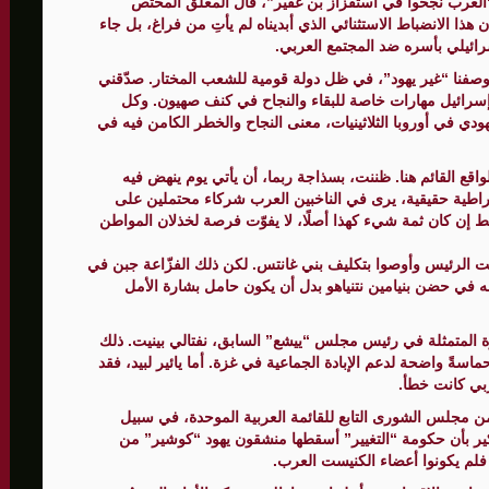
. “العرب نجحوا في استفزاز بن غفير”، قال المعلّق المختص
هذا الانضباط الاستثنائي الذي أبديناه لم يأتِ من فراغ، بل جاء
رائيلي بأسره ضد المجتمع العربي.
الأمنيّ وعملياتنا الاستباقية مستمرة
 بوصفنا “غير يهود”، في ظل دولة قومية للشعب المختار. صدّقني
 إسرائيل مهارات خاصة للبقاء والنجاح في كنف صهيون. وكل
ثية لإجراء مشاورات خاصة
دي في أوروبا الثلاثينيات، معنى النجاح والخطر الكامن فيه في
المغيبة
قع القائم هنا. ظننت، بسذاجة ربما، أن يأتي يوم ينهض فيه
قراطية حقيقية، يرى في الناخبين العرب شركاء محتملين على
إن كان ثمة شيء كهذا أصلًا، لا يفوّت فرصة لخذلان المواطن
عة إلى بيت الرئيس وأوصوا بتكليف بني غانتس. لكن ذلك الفزّاعة جبن في
ه في حضن بنيامين نتنياهو بدل أن يكون حامل بشارة الأمل
رّة المتمثلة في رئيس مجلس “ييشع” السابق، نفتالي بينيت. ذلك
اسةً واضحة لدعم الإبادة الجماعية في غزة. أما يائير لبيد، فقد
ربي كانت خطأ.
 مجلس الشورى التابع للقائمة العربية الموحدة، في سبيل
تذكير بأن حكومة “التغيير” أسقطها منشقون يهود “كوشير” من
، فلم يكونوا أعضاء الكنيست العرب.