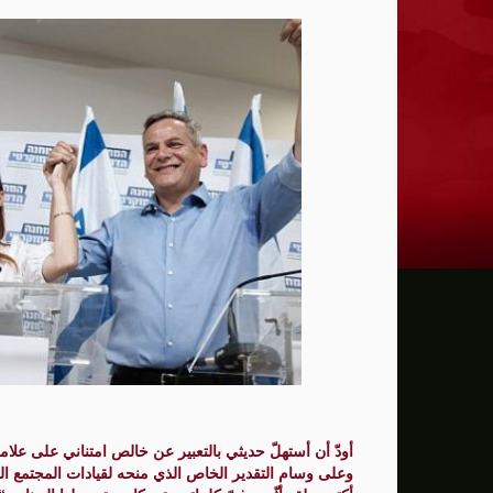
ترامب: يحذر من سيطرة الديمقراطيين على 
حماية الصحافيين تكرّم الصحافية كريستينا
فانس يؤكد وجود اختلافات في الرأي مع نتنيا
إيران تهدد بمهاجمة دول الخليج إذا تعرضت 
ن.تايمز: مشرعون أمريكيون يسعون لشراكة
الدفاع الروسية: ضربنا سفينتين محملتين ب
الـFBI فتح تحقيقا لمعرفة ما إذا كان ترامب "عميلا روسيا" بعد إقالته جيمس كومي
التماس للسماح لطبيب مستقل بفحص حسام 
الرئيس الإيراني: التواصل مع خامنئي "صعب لل
جيش الاحتلال يعلن مقتل جنديين وإصابة 4 جنوب لبنان
أودّ أن أستهلّ حديثي بالتعبير عن خالص امتناني على علام
وعلى وسام التقدير الخاص الذي منحه لقيادات المجتمع ا
"وول ستريت" ترتفع بدعم آمال التهدئة في 