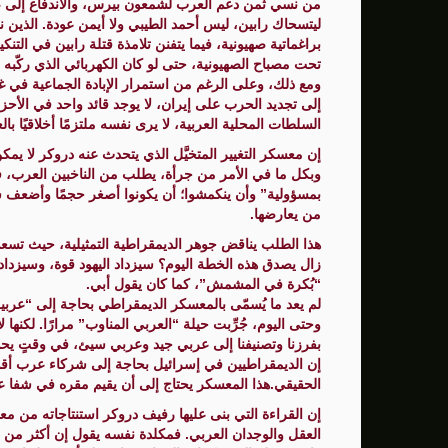
من نسي ثمن دعم العرب لشمعون بيرس، والاندفاع إلى صنا
ليتسحاك رابين، ليس أحمد الطيبي ولا أيمن عودة. الذين 
براغماتية صهيونية، فيما يتفنن تلامذة قتلة رابين في التنك
تحت مصباح الصهيونية، حتى لو كان الكهربائي الذي ركّبه مه
ومع ذلك، وعلى الرغم من استمرار الإبادة الجماعية في غ
إلى تجديد الحرب على إيران، لا يوجد قائد واحد في الأحزا
السلطات المحلية العربية، لا يرى نفسه ملتزمًا أخلاقيًا ب
إن معسكر التغيير المتخيَّل الذي يتحدث عنه دروكر لا ي
وبكل ما في الأمر من جرأة، يطلب من الناخبين العرب، ف
بمسؤولية” وأن ينكمشوا؛ أن يكونوا أصغر حجمًا وأضعف سياسي
من يعارضها.
هذا الطلب يناقض جوهر الديمقراطية التمثيلية، حيث تسعى
زال يصدق هذه الخطة اليوم؟ سيزداد اليهود قوة، وسيزداد ال
“بُكرة في المشمش”، كما كان يقول أبي.
لم يعد ما يُسمّى بالمعسكر الديمقراطي بحاجة إلى “عربية
وحتى اليوم، جُرِّبت حيلة “العربي المناوب” مرارًا. لكنها
بفرزنا وتصنيفنا إلى عربي جيد وعربي سيئ، في وقتٍ يحدّد
إن الديمقراطيين في إسرائيل بحاجة إلى شركاء عرب أقويا
الحقيقي.هذا المعسكر يحتاج إلى أن يقيم مقره في شفا عم
إن القراءة التي بنى عليها رفيف دروكر استنتاجاته من معط