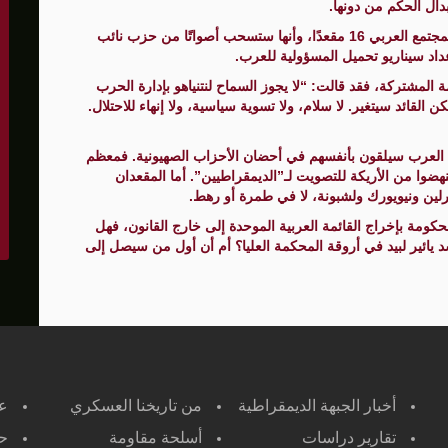
ال الحكم من دونها.
وقد أقنع مقلدة دروكر بأن قائمة مشتركة قوية قد تمنح المجتمع العربي 16 مقعدًا، وأنها ستسحب أصواتًا من حزب نائب
إعداد سيناريو تحميل المسؤولية للعرب.
ة المشتركة، فقد قالت: “لا يجوز السماح لنتنياهو بإدارة الحرب
لقائد سيتغير. لا سلام، ولا تسوية سياسية، ولا إنهاء للاحتلال.
ين العرب سيلقون بأنفسهم في أحضان الأحزاب الصهيونية. فمعظم
نهضوا من الأريكة للتصويت لـ”الديمقراطيين”. أما المقعدان
رلين ونيويورك ولشبونة، لا في طمرة أو رهط.
كومة بإخراج القائمة العربية الموحدة إلى خارج القانون، فهل
د يائير لبيد في أروقة المحكمة العليا؟ أم أن أول من سيصل إلى
أخبار الجبهة الديمقراطية
من تاريخنا العسكري
ع
تقارير دراسات
أسلحة مقاومة
حر