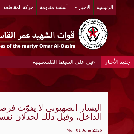
الرئيسية
الاخبار
أسلحة مقاومة
حركة المقاطعة
عين على السينما الفلسطينية
عين على السينما الفلسطينية الانتفاضة المغ
#مخيم خان الشيح #النسائية الديمقراطية ال
الحي.
اليسار الصهيوني لا يفوّت فر
"أشد" ومنظمة الجيل الجديد "مجد" ينظمان مه
الداخل، وقبل ذلك لخذلان نفس
«الديمقراطية»: عدوان الإحتلال المتواصل عل
Mon 01 June 2026
الواقع الجغرافي والديمغرافي في محيط مدي