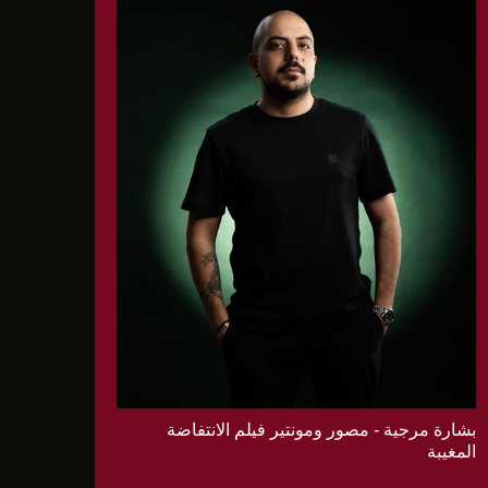
بشارة مرجية - مصور ومونتير فيلم الانتفاضة
المغيبة