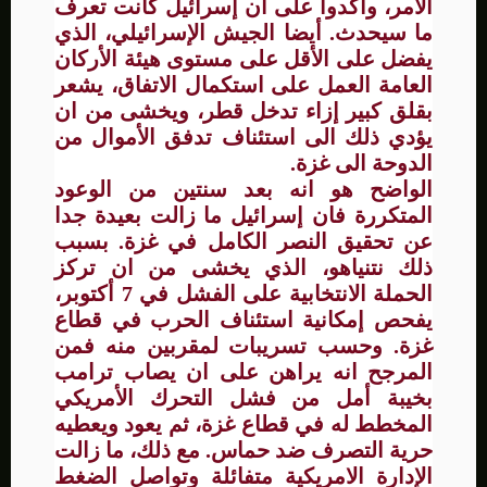
الامر، واكدوا على ان إسرائيل كانت تعرف
ما سيحدث. أيضا الجيش الإسرائيلي، الذي
يفضل على الأقل على مستوى هيئة الأركان
العامة العمل على استكمال الاتفاق، يشعر
بقلق كبير إزاء تدخل قطر، ويخشى من ان
يؤدي ذلك الى استئناف تدفق الأموال من
الدوحة الى غزة.
الواضح هو انه بعد سنتين من الوعود
المتكررة فان إسرائيل ما زالت بعيدة جدا
عن تحقيق النصر الكامل في غزة. بسبب
ذلك نتنياهو، الذي يخشى من ان تركز
الحملة الانتخابية على الفشل في 7 أكتوبر،
يفحص إمكانية استئناف الحرب في قطاع
غزة. وحسب تسريبات لمقربين منه فمن
المرجح انه يراهن على ان يصاب ترامب
بخيبة أمل من فشل التحرك الأمريكي
المخطط له في قطاع غزة، ثم يعود ويعطيه
حرية التصرف ضد حماس. مع ذلك، ما زالت
الإدارة الامريكية متفائلة وتواصل الضغط