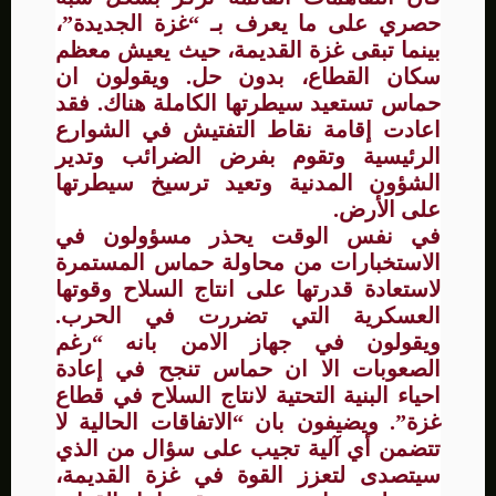
حصري على ما يعرف بـ “غزة الجديدة”،
بينما تبقى غزة القديمة، حيث يعيش معظم
سكان القطاع، بدون حل. ويقولون ان
حماس تستعيد سيطرتها الكاملة هناك. فقد
اعادت إقامة نقاط التفتيش في الشوارع
الرئيسية وتقوم بفرض الضرائب وتدير
الشؤون المدنية وتعيد ترسيخ سيطرتها
على الأرض.
في نفس الوقت يحذر مسؤولون في
الاستخبارات من محاولة حماس المستمرة
لاستعادة قدرتها على انتاج السلاح وقوتها
العسكرية التي تضررت في الحرب.
ويقولون في جهاز الامن بانه “رغم
الصعوبات الا ان حماس تنجح في إعادة
احياء البنية التحتية لانتاج السلاح في قطاع
غزة”. ويضيفون بان “الاتفاقات الحالية لا
تتضمن أي آلية تجيب على سؤال من الذي
سيتصدى لتعزز القوة في غزة القديمة،