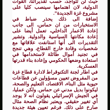
حيث لن تتواجد، حسب تقديراتنا، القوات
الدولية، لان اهتمامها سينصب كليا على
مشروع غزة الجديدة”.
إضافة الى ذلك يحذر ضباط في
الاستخبارات من ان حماس، الى جانب
إعادة الاعمار الداخلي، تعمل أيضا على
إعادة مكانتها السياسية والدولية. وتشير
التقديرات الى أنها استانفت علاقاتها مع
شخصيات وقادة خارج القطاع، وهي تنجح
في تجنيد أموال طائلة لاستخدامها في
استعادة وضعها الحكومي وإعادة بناء قدرتها
العسكرية.
في اطار لجنة التكنوقراط لادارة قطاع غزة
من المفروض تعيين مسؤولين عن قطاعات
حيوية مثل البناء، الاقتصاد، التعليم والصحة،
ليكونوا بديل مدني عن حماس. ولكن عمليا،
في الجيش الإسرائيلي يقولون انه لا يوجد
أي تغيير حقيقي. ويعتبر نظام الصحة مثال
صارخ على ذلك. فرغم تعيين هيئة جديدة