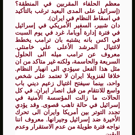
معظم الحلفاء المقربين في المنطقة؟
(إسرائيل على المدى البعيد ترغب بالتأكيد
في اسقاط النظام في ايران).
دان شبير، السفير الأمريكي في إسرائيل
في فترة إدارة أوباما، غرد في يوم السبت
في اكس بانه يشتبه بان ترامب يخطط
لاغتيال المرشد الأعلى علي خامنئي.
معروف عن ترامب ميله الى الحلول
السريعة والحاسمة، ولكنه غير متاكد من ان
مثل هذا الفعل سيؤدي الى انهيار النظام.
خلافا لفنزويلا ايران لا تعتمد على شخص
واحد، بينما سيفتح اغتيال زعيم ديني باب
واسع للانتقام من قبل انصار ايران. في كل
الحالات ما زالت المؤسسة الأمنية في
إسرائيل في حالة تاهب قصوى. وقد يؤدي
تجدد التوتر بين أمريكا وايران الى تحرك
الأخيرة ضد إسرائيل وجيرانها. معروف اننا
نواجه فترة طويلة من عدم الاستقرار وعدم
اليقين.