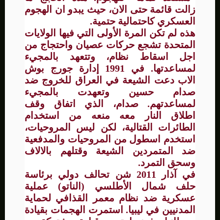
زالت قائمة حتى الان، حيث يبدو ان الهجوم
العسكري كاحتمالية حتمية.
هذه لم تكن المرة الأولى التي فيها الولايات
المتحدة تشجع حركات عصيان واحتجاج من
اجل اسقاط نظام، وتتعهد بالمجيء
لمساعدتها. في 1991 إدارة جورج بوش
الاب دعت الشيعة في العراق للخروج ضد
صدام حسين وتعهدت بالمجيء
لمساعدتهم. صدام، الذي اتفاق وقف
اطلاق النار معه منعه من استخدام
الطائرات القتالية، لكن ليس المروحيات،
استخدم اسطول من المروحيات والمدفعية
ضد المتمردين الشيعة وقتلهم بالالاف
وسحق التمرد.
في آذار 2011 شن تحالف دولي برئاسة
حلف شمال الأطلسي (الناتو) عملية
عسكرية ضد نظام معمر القذافي لحماية
المدنيين في ليبيا. استمرت الهجمات بقيادة