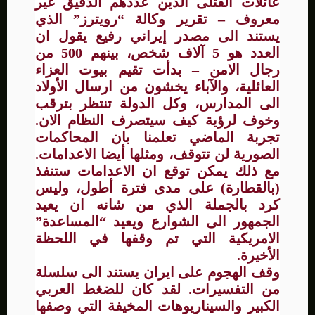
عائلات القتلى الذين عددهم الدقيق غير
معروف – تقرير وكالة “رويترز” الذي
يستند الى مصدر إيراني رفيع يقول ان
العدد هو 5 آلاف شخص، بينهم 500 من
رجال الامن – بدأت تقيم بيوت العزاء
العائلية، والآباء يخشون من ارسال الأولاد
الى المدارس، وكل الدولة تنتظر بترقب
وخوف لرؤية كيف سيتصرف النظام الان.
تجربة الماضي تعلمنا بان المحاكمات
الصورية لن تتوقف، ومثلها أيضا الاعدامات.
مع ذلك يمكن توقع ان الاعدامات ستنفذ
(بالقطارة) على مدى فترة أطول، وليس
كرد بالجملة الذي من شانه ان يعيد
الجمهور الى الشوارع ويعيد “المساعدة”
الامريكية التي تم وقفها في اللحظة
الأخيرة.
وقف الهجوم على ايران يستند الى سلسلة
من التفسيرات. لقد كان للضغط العربي
الكبير والسيناريوهات المخيفة التي وصفها