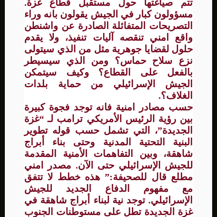
تتم صياغتها حول مستقبل قطاع غزة.
مسؤولون كبار في الجيش يقولون بانه وراء
التصريحات المتفائلة الصادرة عن واشنطن
واقع امني تنقصه آليات تنفيذ، ولا يقدم
حلول لقضايا جوهرية مثل من الذي سيتولى
نزع سلاح حماس؟ ومن الذي سيسيطر
بالفعل على القطاع؟ وكيف سيتمكن
الجيش الإسرائيلي من حماية بلدات
الغلاف؟.
حسب مصادر امنية فانه توجد فجوة كبيرة
بين رؤية الرئيس الأمريكي ترامب لـ “غزة
الجديدة”، التي تشمل حسب قوله تطوير
البنية التحتية المدنية وحتى بناء أبراج
شاهقة، وبين التفاهمات الأمنية المقدمة
للجيش الإسرائيلي حتى الآن. مصدر امني
مطلع قال للصحيفة:” هذه خطط لا تتفق
مع مفهوم الدفاع الجديد للجيش
الإسرائيلي. توجد نية لبناء أبراج شاهقة في
غزة الجديدة تطل على مستوطنات الجنوب