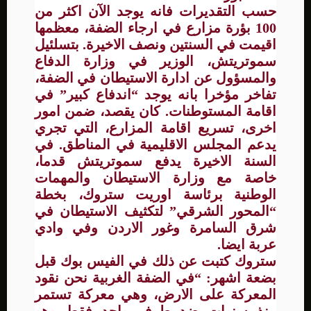
حسب التقديرات فانه يوجد الآن اكثر من
100 بؤرة مزارع في ارجاء الضفة، معظمها
اقيمت في السنتين ونصف الاخيرة. بتسلئيل
سموتريتش، الوزير في وزارة الدفاع
والمسؤول عن ادارة الاستيطان في الضفة،
تفاخر مؤخرا بانه يوجد “اندفاع كبير” في
اقامة المستوطنات. كان يقصد، ضمن امور
اخرى، تسريع اقامة المزارع، التي تجري
يدعم المجلس الاقليمية في المناطق. في
السنة الاخيرة يدفع سموتريتش قدما،
خاصة مع وزارة الاستيطان والمهمات
الوطنية برئاسة اوريت ستروك، بخطة
“المحور الشرقي” لتكثيف الاستيطان في
شرق السامرة وغور الاردن وفي وادي
عربة ايضا.
ستروك كتبت عن ذلك في الفيس بوك قبل
بضعة اشهر: “في الضفة الغربية نحن نقود
المعركة على الارض، وهي معركة تستمر