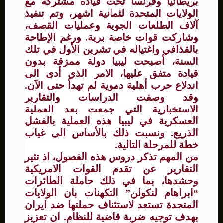
بريطانيا وفرنسا تحت قيادة مشتركة مع
الولايات المتحدة لثمانية اشهر، وتم تنفيذ
آلاف الطلعات الجوية وعمليات القصف،
وشاركت قوات خاصة برية. ورغم الإطاحة
بالقذافي واغتياله في تشرين الأول في تلك
السنة، أصبحت ليبيا دولة ممزقة بدون
قيادة متفق عليها، الامر الذي أدى الى
اندلاع حرب أهلية دموية لم تهدأ حتى الآن.
وقد وصفت الدراسات والتقارير
الاستخبارية التي جمعت بعد العملية
العسكرية في ليبيا هذه العملية بالفشل
الذريع. ونسبت ذلك بالأساس الى غياب
خطة للمرحلة التالية.
من المهم تذكر دروس هذه الفصول، اذ تثير
التقارير عن تقدم القوات الامريكية
وحشدها، بما في ذلك حاملة الطائرات
“ابراهام لنكولن” التكهنات بان الولايات
المتحدة تستعد لاستئناف حملتها ضد ايران
بهدف توجيه ضربة قاضية للنظام. ان تعزيز