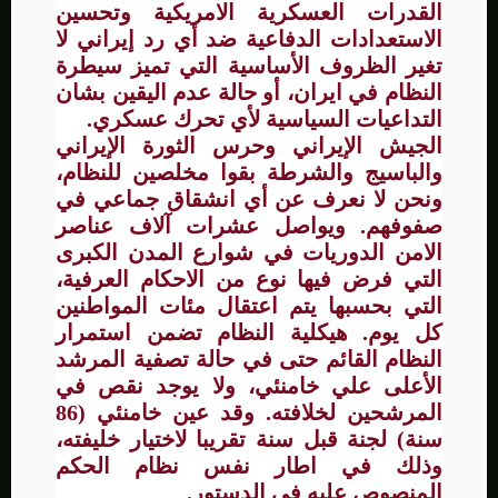
القدرات العسكرية الامريكية وتحسين
الاستعدادات الدفاعية ضد أي رد إيراني لا
تغير الظروف الأساسية التي تميز سيطرة
النظام في ايران، أو حالة عدم اليقين بشان
التداعيات السياسية لأي تحرك عسكري.
الجيش الإيراني وحرس الثورة الإيراني
والباسيج والشرطة بقوا مخلصين للنظام،
ونحن لا نعرف عن أي انشقاق جماعي في
صفوفهم. ويواصل عشرات آلاف عناصر
الامن الدوريات في شوارع المدن الكبرى
التي فرض فيها نوع من الاحكام العرفية،
التي بحسبها يتم اعتقال مئات المواطنين
كل يوم. هيكلية النظام تضمن استمرار
النظام القائم حتى في حالة تصفية المرشد
الأعلى علي خامنئي، ولا يوجد نقص في
المرشحين لخلافته. وقد عين خامنئي (86
سنة) لجنة قبل سنة تقريبا لاختيار خليفته،
وذلك في اطار نفس نظام الحكم
المنصوص عليه في الدستور.