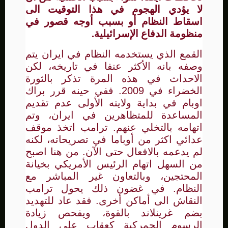
لا يؤدي الهجوم في هذا التوقيت الى
اسقاط النظام أو بسبب أوجه قصور في
منظومة الدفاع الإسرائيلية.
القمع الذي يستخدمه النظام في ايران يتم
وصفه بانه الأكثر عنفا في تاريخه، لكن
الاحداث في هذه المرة تذكر بالثورة
الخضراء في 2009. ففي حينه قرر براك
اوبام في بداية ولايته الأولى عدم تقديم
المساعدة للمتظاهرين في ايران، وتم
اتهامه بالتخلي عنهم. ترامب اتخذ موقف
عدائي اكثر من أوباما في تصريحاته، لكنه
لم يدعمه بالافعال حتى الآن. من هنا اصبح
من السهل اتهام الرئيس الأمريكي بخيانة
المحتجين، وبالتعاون غير المباشر مع
النظام. في غضون ذلك يحول ترامب
النقاش الى أماكن أخرى. فقد عاد للتهديد
بضم غرينلاند بالقوة، ويفحص زيادة
الرسوم الجمركية كعقاب على الدول