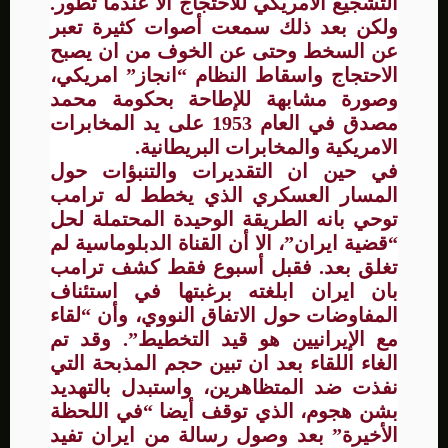
التشجيع الأمريكي للاحتجاج ألا عندما تطور.
ولكن بعد ذلك سمعت أصوات كثيرة تعبر
عن السخط وحتى عن الخوف من ان يصبح
الاحتجاج واسقاط النظام “انجاز” امريكي،
وصورة مشابهة للإطاحة بحكومة محمد
مصدق في العام 1953 على يد المخابرات
الامريكية والمخابرات البريطانية.
في حين ان التقديرات والتنبؤات حول
المسار العسكري الذي يخطط له ترامب
توحي بانه الطريقة الوحيدة المحتملة لحل
“قضية ايران”، الا أن القناة الدبلوماسية لم
تغلق بعد. فقبل أسبوع فقط كشف ترامب
بان ايران ابلغته برغبتها في استئناف
المفاوضات حول الاتفاق النووي، وأن “لقاء
مع الإيرانيين هو قيد التخطيط”. وقد تم
الغاء اللقاء بعد ان تبين حجم المذبحة التي
نفذت ضد المتظاهرين، واستبدل بالتهديد
بشن هجوم، الذي توقف أيضا “في اللحظة
الأخيرة” بعد وصول رسالة من ايران تفيد