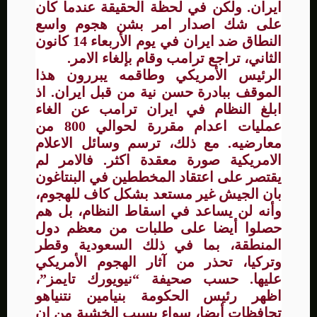
ايران. ولكن في لحظة الحقيقة عندما كان
على شك اصدار امر بشن هجوم واسع
النطاق ضد ايران في يوم الأربعاء 14 كانون
الثاني، تراجع ترامب وقام بإلغاء الامر.
الرئيس الأمريكي وطاقمه يبررون هذا
الموقف ببادرة حسن نية من قبل ايران. اذ
ابلغ النظام في ايران ترامب عن الغاء
عمليات اعدام مقررة لحوالي 800 من
معارضيه. مع ذلك، ترسم وسائل الاعلام
الامريكية صورة معقدة اكثر. فالامر لم
يقتصر على اعتقاد المخططين في البنتاغون
بان الجيش غير مستعد بشكل كاف للهجوم،
وأنه لن يساعد في اسقاط النظام، بل هم
حصلوا أيضا على طلبات من معظم دول
المنطقة، بما في ذلك السعودية وقطر
وتركيا، تحذر من آثار الهجوم الأمريكي
عليها. حسب صحيفة “نيويورك تايمز”،
اظهر رئيس الحكومة بنيامين نتنياهو
تحافظات أيضا، سواء بسبب الخشية من ان