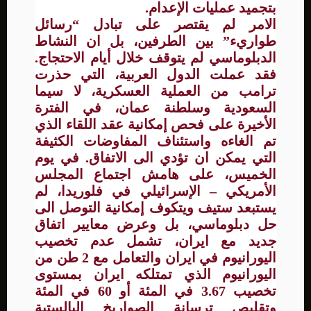
بتجميد عمليات الإعدام.
الامر لم يقتصر على تبادل “رسائل
طواريء” بين الطرفين، بل ان النشاط
الدبلوماسي لم يتوقف خلال أيام الاحتجاج.
فقد عملت الدول العربية، التي حذرت
ترامب من العملية العسكرية، لا سيما
السعودية وسلطنة عمان، في الفترة
الأخيرة على فحص إمكانية عقد اللقاء الذي
تم الغاءه واستئناف المفاوضات الكثيفة
التي يمكن ان تؤدي الى الاتفاق. في يوم
الخميس، على هامش اجتماع المجلس
الأمريكي – الإسرائيلي في فلوريدا، لم
يستبعد ستيف ويتكوف إمكانية التوصل الى
حل دبلوماسي، بل وعرض معايير اتفاق
جديد مع ايران، تشمل عدم تخصيب
اليورانيوم في ايران والتعامل مع 2 طن من
اليورانيوم الذي تمتلكه ايران بمستوى
تخصيب 3.67 في المئة أو 60 في المئة
وتقليص ترسانة الصواريخ البالستية