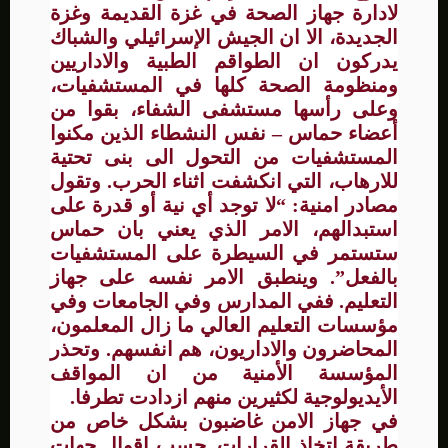
لادارة جهاز الصحة في غزة القديمة وغزة
الجديدة، الا ان الجيش الإسرائيلي والشباك
يدركون ان الطواقم الطبية والاداريين
ومنظومة الصحة كلها في المستشفيات،
وعلى رأسها مستشفى الشفاء، بقوا من
أعضاء حماس – نفس النشطاء الذين مكنوا
المستشفيات من التحول الى بنى تحتية
للارهاب، التي انكشفت اثناء الحرب. وتقول
مصادر امنية: “لا توجد أي نية أو قدرة على
استبدالهم، الامر الذي يعني بان حماس
ستستمر في السيطرة على المستشفيات
بالفعل”. وينطبق الامر نفسه على جهاز
التعليم. ففي المدارس وفي الجامعات وفي
مؤسسات التعليم العالي ما زال المعلمون،
المحاضرون والاداريون، هم انفسهم. وتحذر
المؤسسة الأمنية من ان المواقف
الأيديولوجية لكثيرين منهم ازدادت تطرفا.
في جهاز الامن غاضبون بشكل خاص من
طريقة اتخاذ القرارات. حسب اقوال جهات