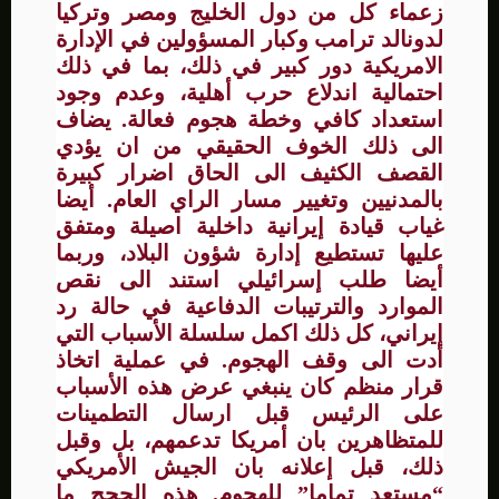
زعماء كل من دول الخليج ومصر وتركيا
لدونالد ترامب وكبار المسؤولين في الإدارة
الامريكية دور كبير في ذلك، بما في ذلك
احتمالية اندلاع حرب أهلية، وعدم وجود
استعداد كافي وخطة هجوم فعالة. يضاف
الى ذلك الخوف الحقيقي من ان يؤدي
القصف الكثيف الى الحاق اضرار كبيرة
بالمدنيين وتغيير مسار الراي العام. أيضا
غياب قيادة إيرانية داخلية اصيلة ومتفق
عليها تستطيع إدارة شؤون البلاد، وربما
أيضا طلب إسرائيلي استند الى نقص
الموارد والترتيبات الدفاعية في حالة رد
إيراني، كل ذلك اكمل سلسلة الأسباب التي
أدت الى وقف الهجوم. في عملية اتخاذ
قرار منظم كان ينبغي عرض هذه الأسباب
على الرئيس قبل ارسال التطمينات
للمتظاهرين بان أمريكا تدعمهم، بل وقبل
ذلك، قبل إعلانه بان الجيش الأمريكي
“مستعد تماما” للهجوم. هذه الحجج ما