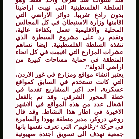
منذ سنوات ضد طرف واحد فقط وهو
السلطة الفلسطينية التي نهبت اراضينا
بدون رادع تقريبا. دوائر الاراضي التي
اقامتها وزارة الاستيطان في كل المجالس
المحلية والاقليمية تعمل بكفاءة عالية،
وتقدم رد على مشروع السيطرة الذي
تنفذه السلطة الفلسطينية. ايضا تساهم
عشرات المزارع التي اقيمت في كل انحاء
المنطقة في حماية مساحات كبيرة من
اراضي الدولة”.
يعتبر انشاء مواقع ومزارع في غور الاردن،
التي كانت تستخدم في السابق كمواقع
عسكرية، احد اكبر المشاريع تقدما في
خطة المحور الشرقي. وقد تم بالفعل
اشغال عدد من هذه المواقع في الاشهر
الاخيرة في اطار هذا النشاط. وقد قال
روعي دروكر، مدير منطقة يهودا والسامرة
في حركة “رغافيم”، التي تعرف نفسها بانها
جمعية تهدف الى تسويق اجندة صهيونية