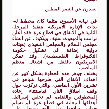
بعيدون عن النصر المطلق
في نهاية الأسبوع، مثلما كان مخطط له،
بدات الإدارة الامريكية بتنفيذ المرحلة
الثانية في الاتفاق في قطاع غزة. فقد اعلن
ترامب والمبعوث ستيف ويتكوف عن انشاء
مجلس السلام والمجلس التنفيذي (هيئات
دولية، إضافة الى تشكيل حكومة
التكنوقراط الفلسطينية). وقد تمكن
الامريكيون بالفعل من اشغال معظم
المناصب.
يختلف جوهر هذه الخطوة بشكل كبير عن
اهداف الاتفاق التي طرحها نتنياهو في
تشرين الأول الماضي، والتي تركزت حول
وقف اطلاق النار. فباستثناء إعادة
المخطوفين والقتلى، لم تحقق إسرائيل
أهدافها المعلنة في قطاع غزة. لم تسلم
حماس سلاحها، وما زالت تسيطر على