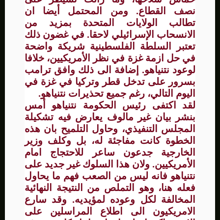
نصف القطاع. ومن المحتمل أيضا ان
تطالب الولايات المتحدة بمزيد من
الانسحاب الإسرائيلي لاحقا. في غضون ذلك
تعتبر السلطة الفلسطينية شريكة واضحة
في حل ازمة غزة في نظر الأمريكيين، خلافا
لوعود نتنياهو. إضافة الى ذلك وافق ترامب
بسرور على تدخل قطر وتركيا في غزة في
اليوم التالي، رغم جميع تحذيرات نتنياهو.
لقد اكتفى رئيس الحكومة نتنياهو أمس
بنشر بيان غير مالوف يعارض فيه تشكيلة
المجلس التنفيذي، وحاول التلميح بان هذه
الخطوة كانت مفاجئة له، بل وكلف وزير
الخارجية جدعون ساعر للاحتجاج امام
الأمريكيين. ولان هذا السلوك غير جديد على
نتنياهو فانه ليس من الصعب فهم ما يحاول
فعله هنا، وهو التملص من النتيجة النهائية
المخالفة لكل وعوده لمؤيديه. وقد سارع
الامريكيون الى اطلاع المراسلين على