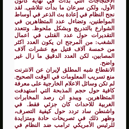
الاحتجاجات التي بدأت في نهاية كانون
الأول، ولكن سرعان ما بدأت تتلاشى. لقد
نجح النظام في إعادة بث الذعر في أوساط
المواطنين، وتضاءل عدد المتظاهرين في
الشوارع بالتدريج وبشكل ملحوظ. وتتعدد
التقديرات حول عدد القتلى في اعمال
الشغب: من المرجح ان يكون العدد اكثر
من خمسة آلاف قتيل مع عشرات آلاف
المصابين، لكن العدد الدقيق ما زال غير
واضح.
الانقطاع شبه المطلق لإيران عن الانترنت
منع تسريب المعلومات في الوقت الصحيح.
لم تكن وسائل الاعلام الخارجية على معرفة
كافية حول حجم المذبحة التي استهدفت
المتظاهرين. ويبدو ان رصد المخابرات
الغربية للاحداث كان جزئي فقط. في
واشنطن ساد تردد حول كيفية التصرف،
وظهر ذلك في تصريحات حادة ومتزايدة
للرئيس الأمريكي ترامب ضد النظام في