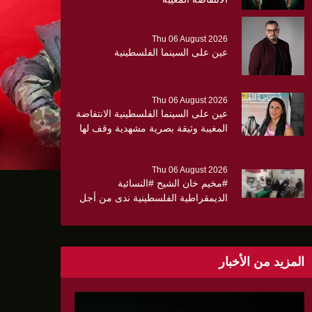
Thu 06 August 2026
عين على السينما الفلسطينية
Thu 06 August 2026
عين على السينما الفلسطينية الانتفاضة
المغيبة وثيقة بصرية مشهدية وقف لها
الجهمور وصفق كثيرا
Thu 06 August 2026
#مخيم خان الشيح #النسائية
الديمقراطية الفلسطينية ندى من أجل
مجتمع أكثر وعياً،، «ندى» تنظم ندوة
صحية عن ألتهاب الكبد وتوزّع
بروشورات توعوية على سيدات الحي.
المزيد من الأخبار