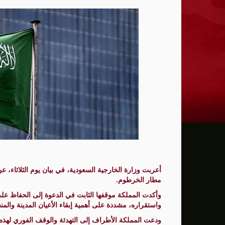
ترامب: يحذر من سيطرة الديمقراطيين على 
حماية الصحافيين تكرّم الصحافية كريستينا
فانس يؤكد وجود اختلافات في الرأي مع نتنيا
إيران تهدد بمهاجمة دول الخليج إذا تعرضت 
ن.تايمز: مشرعون أمريكيون يسعون لشراكة
الدفاع الروسية: ضربنا سفينتين محملتين ب
الـFBI فتح تحقيقا لمعرفة ما إذا كان ترامب "عميلا روسيا" بعد إقالته جيمس كومي
التماس للسماح لطبيب مستقل بفحص حسام 
أعربت وزارة الخارجية السعودية، في بيان يوم الثلاثاء، 
الرئيس الإيراني: التواصل مع خامنئي "صعب لل
مطار الخرطوم.
وأكدت المملكة موقفها الثابت في الدعوة إلى الحفاظ ع
جيش الاحتلال يعلن مقتل جنديين وإصابة 4 جنوب لبنان
واستقراره، مشددة على أهمية إبقاء الأعيان المدينة والم
"وول ستريت" ترتفع بدعم آمال التهدئة في 
ودعت المملكة الأطراف إلى التهدئة والوقف الفوري لهذه ال