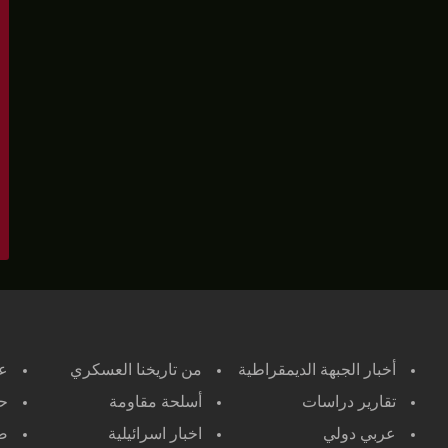
أخبار الجبهة الديمقراطية
من تاريخنا العسكري
ع
تقارير دراسات
أسلحة مقاومة
حر
عربي دولي
اخبار اسرائيلية
صح