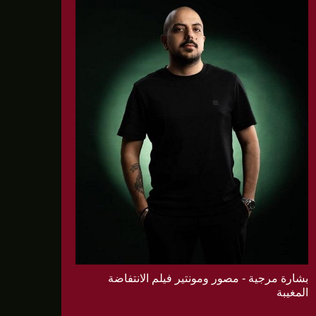
بشارة مرجية - مصور ومونتير فيلم الانتفاضة
المغيبة