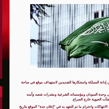
الكونغرس..ويرغب في اتفاق مع إيران
 عاصي التي أصيبت بقصف إسرائيلي
هو..,المفاوضات مع إيران "معقدة"
لهجمات أمريكية جديدة
 عسكرية مع إسرائيل
شحنات عسكرية قبالة سواحل أوديسا
أبو صفية
عن إدانة المملكة واستنكارها الشديدين لاستهداف موقع في ساحة
غاية" حاليا
لى وحدة السودان ومؤسساته الشرعية ومقدرات شعبه وأمنه
نشآت الحيوية خارج الصراع.
الشرق الأوسط
انتهاكات واحترام ما تم التعهد به في "إعلان جدة" الموقع بتاريخ