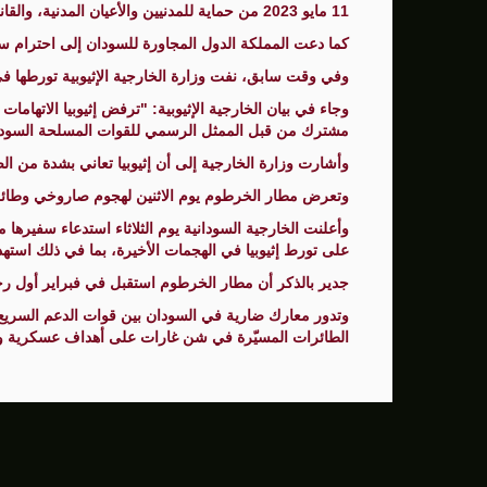
11 مايو 2023 من حماية للمدنيين والأعيان المدنية، والقانون الدولي الإنساني.
سنتكوم: إعادة توجيه 48 سفينة تجارية ضمن حصار إيران
كما دعت المملكة الدول المجاورة للسودان إلى احترام سيا
زامير: أضعفنا حماس بشكل كبير وغيّرنا الوضع 
وفي وقت سابق، نفت وزارة الخارجية الإثيوبية تورطها ف
وجاء في بيان الخارجية الإثيوبية: "ترفض إثيوبيا الاتهام
الوفد الأمريكي يطلب تعليق المفاوضات الثلا
مشترك من قبل الممثل الرسمي للقوات المسلحة السوداني
بشارة مرجية - مصور ومونتير فيلم الانتفاضة 
وأشارت وزارة الخارجية إلى أن إثيوبيا تعاني بشدة من ا
وتعرض مطار الخرطوم يوم الاثنين لهجوم صاروخي وطائ
وأعلنت الخارجية السودانية يوم الثلاثاء استدعاء سفيرها 
على تورط إثيوبيا في الهجمات الأخيرة، بما في ذلك است
جدير بالذكر أن مطار الخرطوم استقبل في فبراير أول رحلة ج
الطائرات المسيّرة في شن غارات على أهداف عسكرية وم