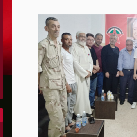
الحدود والأسرى
 يرفض استخدام أراضيه للإضرار بأي دولة
دتها الحرس الثوري
ين واشنطن والخليج وتقلص الفائض التجاري الأميركي إلى أقل م
س لصالح إسرائيل
مهما حدث ويشف بعض أسرار التفاهم
رة رئيس كولومبيا الجديد
لى أهداف عسكرية في كييف وأوديسا
ون عن "مخرج" من حرب إيران
وإيران ونتوقع اتفاقا قريبا