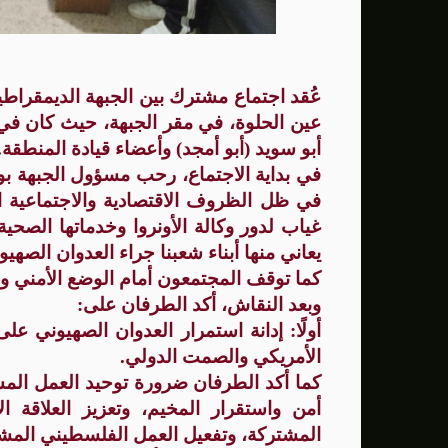
الصحة: ارتفاع ضحايا الحرب العدوانية على قطاع غزة إ
نساء غزة بين ثقل الواقع وضرورة التعافي
عُقد اجتماع مشترك بين الجبهة الديمقراط
عين الحلوة، في مقر الجبهة، حيث كان في
أبو سويد (أبو أمجد) وأعضاء قيادة المنطقة.
في بداية الاجتماع، رحب مسؤول الجبهة بو
في ظل الظروف الاقتصادية والاجتماعية ا
غياب لدور وكالة الأونروا وخدماتها الصحية 
يعاني منها أبناء شعبنا جراء العدوان الصهيو
كما توقف المجتمعون أمام الوضع الأمني وا
وبعد النقاش، أكد الطرفان على:
أولًا: إدانة استمرار العدوان الصهيوني 
الأمريكي والصمت الدولي.
كما أكد الطرفان ضرورة توحيد العمل الم
أمن واستقرار المخيم، وتعزيز العلاقة ا
المشتركة، وتفعيل العمل الفلسطيني المش