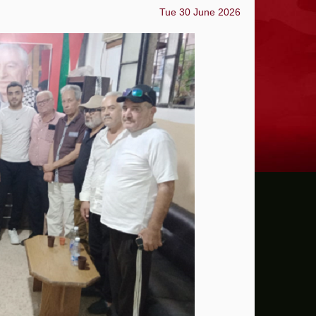
Tue 30 June 2026
إدارة ترامب خسرت 75 حكماً في قضايا تتعلق بالتعديل الأول للدستور الأمريكي
عون: تقدم إيجابي في مفاوضات روما بشأن 
الزيدي لرئيس الاستخبارات السعودي: العراق
أمريكا تفرض عقوبات على منصة بدبي لمساع
تقرير: حرب إيران تهز التقارب الاقتصادي ب
"اليونيسف" توقف موظفا رفيعا بتهمة التجس
بزشكيان يتعهد بالصمود ويعلن: لن أستقيل 
الإدارة الأمريكية تخصص مليار دولار لدعم إدا
الدفاع الروسية تعلن تنفيذ ضربات دقيقة ع
سي إن إن: كبار قادة الجيش الأمريكي يبحث
مسؤول أميركي: تقدم في المحادثات بين عمان 