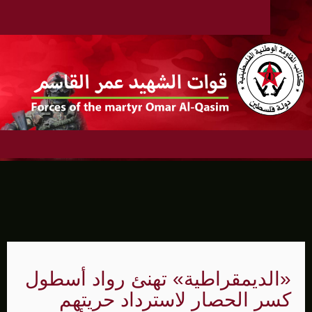
«الديمقراطية» تهنئ رواد أسطول
كسر الحصار لاسترداد حريتهم