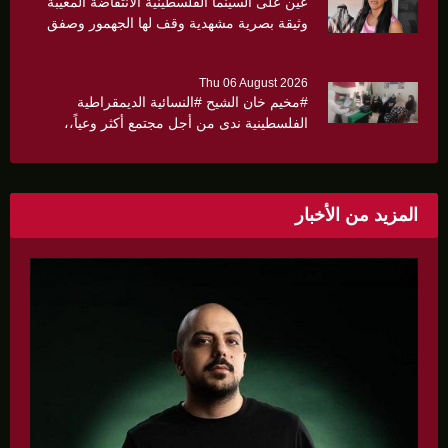
عين على السينما الفلسطينية الانتفاضة المغيبة
وثيقة بصرية مشهدية وقف لها الجهمور وصفق
كثيرا
Thu 06 August 2026
#مخيم خان الشيح #النسائية الديمقراطية
الفلسطينية ندى من أجل مجتمع أكثر وعياً،،
«ندى» تنظم ندوة صحية عن ألتهاب الكبد وتوزّع
بروشورات توعوية على سيدات الحي.
المزيد من الأخبار