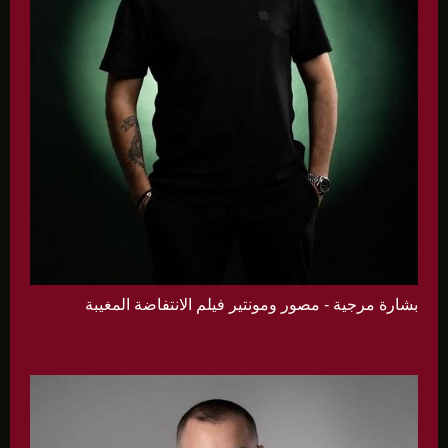
بشارة مرجية - مصور ومونتير فيلم الانتفاضة المغيبة