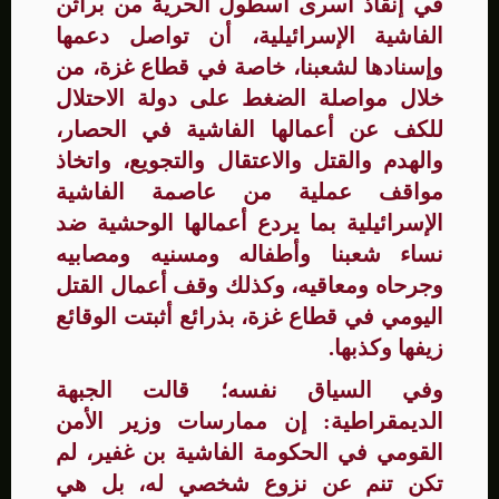
في إنقاذ أسرى أسطول الحرية من براثن
الفاشية الإسرائيلية، أن تواصل دعمها
وإسنادها لشعبنا، خاصة في قطاع غزة، من
خلال مواصلة الضغط على دولة الاحتلال
للكف عن أعمالها الفاشية في الحصار،
والهدم والقتل والاعتقال والتجويع، واتخاذ
مواقف عملية من عاصمة الفاشية
الإسرائيلية بما يردع أعمالها الوحشية ضد
نساء شعبنا وأطفاله ومسنيه ومصابيه
وجرحاه ومعاقيه، وكذلك وقف أعمال القتل
اليومي في قطاع غزة، بذرائع أثبتت الوقائع
زيفها وكذبها.
وفي السياق نفسه؛ قالت الجبهة
الديمقراطية: إن ممارسات وزير الأمن
القومي في الحكومة الفاشية بن غفير، لم
تكن تنم عن نزوع شخصي له، بل هي