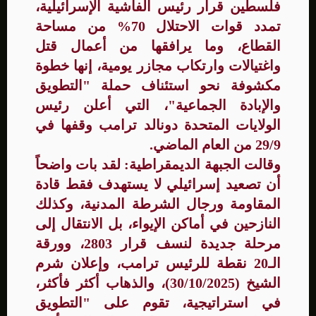
فلسطين قرار رئيس الفاشية الإسرائيلية،
تمدد قوات الاحتلال 70% من مساحة
القطاع، وما يرافقها من أعمال قتل
واغتيالات وارتكاب مجازر يومية، إنها خطوة
مكشوفة نحو استئناف حملة "التطويق
والإبادة الجماعية"، التي أعلن رئيس
الولايات المتحدة دونالد ترامب وقفها في
29/9 من العام الماضي.
وقالت الجبهة الديمقراطية: لقد بات واضحاً
أن تصعيد إسرائيلي لا يستهدف فقط قادة
المقاومة ورجال الشرطة المدنية، وكذلك
النازحين في أماكن الإيواء، بل الانتقال إلى
مرحلة جديدة لنسف قرار 2803، وورقة
الـ20 نقطة للرئيس ترامب، وإعلان شرم
الشيخ (30/10/2025)، والذهاب أكثر فأكثر،
في استراتيجية، تقوم على "التطويق