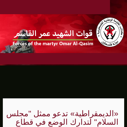
«الديمقراطية» تدعو ممثل "مجلس
السلام" لتدارك الوضع في قطاع