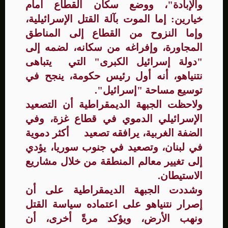
والإبادة"، ووضع سكان القطاع أمام
خيارين: إما الموت بآلة القتل الإسرائيلية،
وإما النزوح من القطاع إلى المناطق
المجاورة، وإفراغه من سكانه، لضمه إلى
"دولة إسرائيل الكبرى" التي يتباهى
نتنياهو، أنه أول رئيس حكومة، ينجح في
توسيع مساحة "إسرائيل".
ولاحظت الجبهة الديمقراطية أن التصعيد
الإسرائيلي الدموي في قطاع غزة، وفي
الضفة الغربية، يرافقه تصعيد أكثر دموية
في لبنان، وتصعيد في جنوب سوريا، يؤدي
إلى تغيير معالم المنطقة من خلال مشاريع
الاستيطان.
وشددت الجبهة الديمقراطية على أن
إصرار نتنياهو على اعتماده سياسة القتل
ونهب الأرض، ويؤكد مرةً أخرى، أن