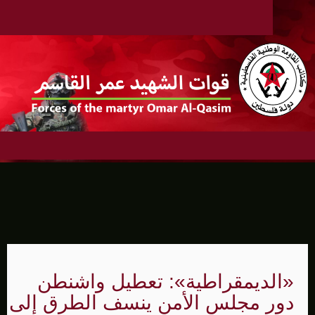
«الديمقراطية»: تعطيل واشنطن
دور مجلس الأمن ينسف الطرق إلى