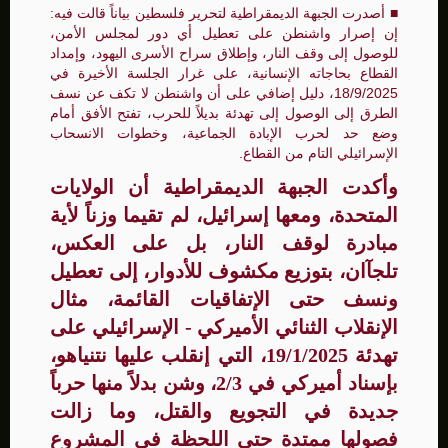
■
أصدرت الجبهة الديمقراطية لتحرير فلسطين بياناً قالت فيه:
إن إصرار واشنطن على تعطيل أي دور لمجلس الأمن،
للوصول إلى وقف النار، وإطلاق سراح الأسرى اليهود، وإمداد
القطاع بحاجاته الإنسانية، على غرار الجلسة الأخيرة في
18/9/2025، دليل إضافي على أن واشنطن لا تكف عن نسف
الطرق إلى الوصول إلى تهدئة بديلاً للحرب، تفتح الأفق أمام
وضع حد لحرب الإبادة الجماعية، وخطوات الانسحاب
الإسرائيلي التام من القطاع.
وأكدت الجبهة الديمقراطية أن الولايات
المتحدة، ومعها إسرائيل، لم تقيما وزناً لأية
مبادرة لوقف النار، بل على العكس،
تلجآان، بتوزيع مكشوف للأدوار، إلى تعطيل
ونسف حتى الإتفاقيات القائمة، مثال
الإنقلاب الثنائي الأميركي - الإسرائيلي على
تهدئة 19/1/2025، التي إنقلب عليها نتنياهو،
بإسناد أميركي في 2/3، وشن بدلاً منها حرباً
جديدة في التجويع والقتل، وما زالت
فصولها ممتدة حتى اللحظة في المشروع