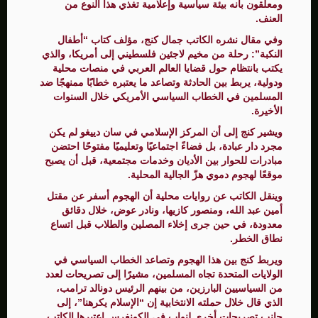
ومعلقون بأنه بيئة سياسية وإعلامية تغذي هذا النوع من
العنف.
وفي مقال نشره الكاتب جمال كنج، مؤلف كتاب “أطفال
النكبة”: رحلة من مخيم لاجئين فلسطيني إلى أمريكا، والذي
يكتب بانتظام حول قضايا العالم العربي في منصات محلية
ودولية، يربط بين الحادثة وتصاعد ما يعتبره خطابًا ممنهجًا ضد
المسلمين في الخطاب السياسي الأمريكي خلال السنوات
الأخيرة.
ويشير كنج إلى أن المركز الإسلامي في سان دييغو لم يكن
مجرد دار عبادة، بل فضاءً اجتماعيًا وتعليميًا مفتوحًا احتضن
مبادرات للحوار بين الأديان وخدمات مجتمعية، قبل أن يصبح
موقعًا لهجوم دموي هزّ الجالية المحلية.
وينقل الكاتب عن روايات محلية أن الهجوم أسفر عن مقتل
أمين عبد الله، ومنصور كازيها، ونادر عوض، خلال دقائق
معدودة، في حين جرى إخلاء المصلين والطلاب قبل اتساع
نطاق الخطر.
ويربط كنج بين هذا الهجوم وتصاعد الخطاب السياسي في
الولايات المتحدة تجاه المسلمين، مشيرًا إلى تصريحات لعدد
من السياسيين البارزين، من بينهم الرئيس دونالد ترامب،
الذي قال خلال حملته الانتخابية إن “الإسلام يكرهنا”، إلى
جانب تصريحات أخرى لنواب في الكونغرس اعتبرها الكاتب