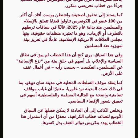
جزءًا من خطاب تحريضي متكرر.
كما يستند إلى تحقيق لصحيفة واشنطن بوست أفاد بأن أكثر
من 100 عضو في الكونغرس تناولوا قضايا تتعلق بالإسلام
والمسلمين منذ بداية عام 2025، غالبًا في سياقات تربطهم
بالتطرف أو الإرهاب، وهو ما تعتبره منظمات حقوقية، بينها
مجلس العلاقات الأمريكية الإسلامية، عاملًا في تعزيز بيئة
تمييزية ضد المسلمين.
وفي هذا السياق، يرى كنج أن هذا الخطاب لم يبقَ في نطاق
السياسة والإعلام، بل أسهم في خلق بيئة من “نزع الإنسانية”
عن المسلمين، انعكست – بحسب رأيه – في أعمال عنف
على الأرض.
كما ينتقد موقف السلطات المحلية في مدينة سان دييغو، بما
في ذلك عمدة المدينة تود غلوريا، معتبرًا أن غياب مواقف
تضامنية واضحة مع الجالية المسلمة والفلسطينية أسهم في
تعميق شعور الإقصاء السياسي.
ويخلص الكاتب إلى أن الحادثة لا يمكن فصلها عن السياق
الأوسع لتصاعد خطاب الكراهية، محذرًا من أن استمرار هذا
الخطاب يهدد بتكريس دوائر العنف بدل كسرها.