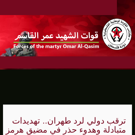
ترقب دولي لرد طهران.. تهديدات
متبادلة وهدوء حذر في مضيق هرمز