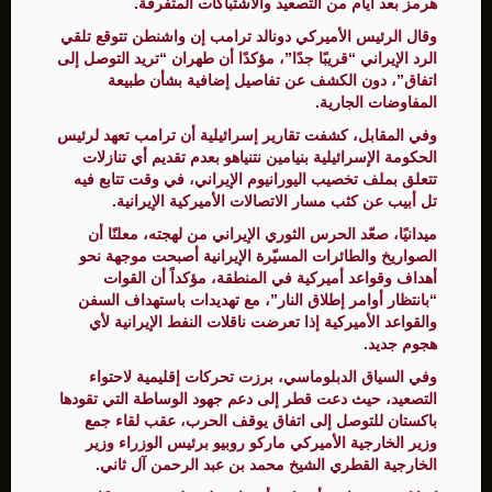
هرمز بعد أيام من التصعيد والاشتباكات المتفرقة.
وقال الرئيس الأميركي دونالد ترامب إن واشنطن تتوقع تلقي
الرد الإيراني “قريبًا جدًا”، مؤكدًا أن طهران “تريد التوصل إلى
اتفاق”، دون الكشف عن تفاصيل إضافية بشأن طبيعة
المفاوضات الجارية.
وفي المقابل، كشفت تقارير إسرائيلية أن ترامب تعهد لرئيس
الحكومة الإسرائيلية بنيامين نتنياهو بعدم تقديم أي تنازلات
تتعلق بملف تخصيب اليورانيوم الإيراني، في وقت تتابع فيه
تل أبيب عن كثب مسار الاتصالات الأميركية الإيرانية.
ميدانيًا، صعّد الحرس الثوري الإيراني من لهجته، معلنًا أن
الصواريخ والطائرات المسيّرة الإيرانية أصبحت موجهة نحو
أهداف وقواعد أميركية في المنطقة، مؤكداً أن القوات
“بانتظار أوامر إطلاق النار”، مع تهديدات باستهداف السفن
والقواعد الأميركية إذا تعرضت ناقلات النفط الإيرانية لأي
هجوم جديد.
وفي السياق الدبلوماسي، برزت تحركات إقليمية لاحتواء
التصعيد، حيث دعت قطر إلى دعم جهود الوساطة التي تقودها
باكستان للتوصل إلى اتفاق يوقف الحرب، عقب لقاء جمع
وزير الخارجية الأميركي ماركو روبيو برئيس الوزراء وزير
الخارجية القطري الشيخ محمد بن عبد الرحمن آل ثاني.