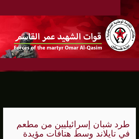
طرد شبان إسرائيليين من مطعم
في تايلاند وسط هتافات مؤيدة