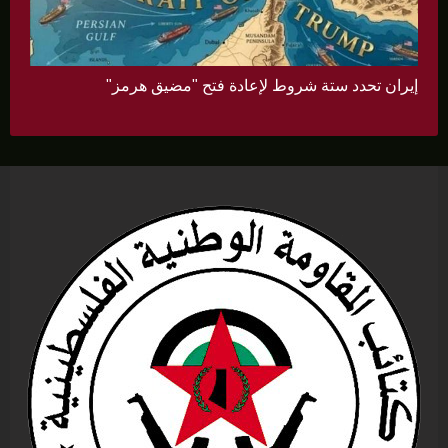
إيران تحدد ستة شروط لإعادة فتح "مضيق هرمز"