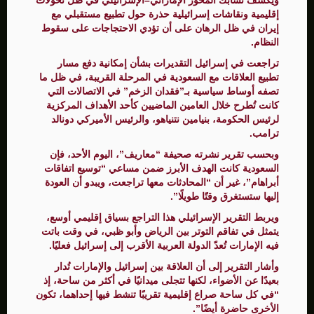
إقليمية ونقاشات إسرائيلية حذرة حول تطبيع مستقبلي مع
إيران في ظل الرهان على أن تؤدي الاحتجاجات على سقوط
النظام.
تراجعت في إسرائيل التقديرات بشأن إمكانية دفع مسار
تطبيع العلاقات مع السعودية في المرحلة القريبة، في ظل ما
تصفه أوساط سياسية بـ”فقدان الزخم” في الاتصالات التي
كانت تُطرح خلال العامين الماضيين كأحد الأهداف المركزية
لرئيس الحكومة، بنيامين نتنياهو، والرئيس الأميركي دونالد
ترامب.
وبحسب تقرير نشرته صحيفة “معاريف”، اليوم الأحد، فإن
السعودية كانت الهدف الأبرز ضمن مساعي “توسيع اتفاقات
أبراهام”، غير أن “المحادثات معها تراجعت، ويبدو أن العودة
إليها ستستغرق وقتًا طويلًا”.
ويربط التقرير الإسرائيلي هذا التراجع بسياق إقليمي أوسع،
يتمثل في تفاقم التوتر بين الرياض وأبو ظبي، في وقت باتت
فيه الإمارات تُعدّ الدولة العربية الأقرب إلى إسرائيل فعليًا.
وأشار التقرير إلى أن العلاقة بين إسرائيل والإمارات تُدار
بعيدًا عن الأضواء، لكنها تتجلى ميدانيًا في أكثر من ساحة، إذ
“في كل ساحة صراع إقليمية تقريبًا تنشط فيها إحداهما، تكون
الأخرى حاضرة أيضًا”.