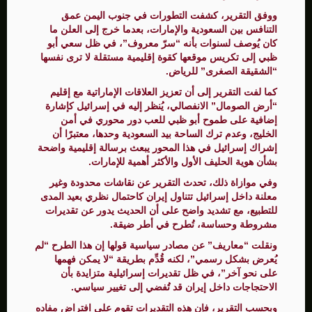
ووفق التقرير، كشفت التطورات في جنوب اليمن عمق
التنافس بين السعودية والإمارات، بعدما خرج إلى العلن ما
كان يُوصف لسنوات بأنه “سرّ معروف”، في ظل سعي أبو
ظبي إلى تكريس موقعها كقوة إقليمية مستقلة لا ترى نفسها
“الشقيقة الصغرى” للرياض.
كما لفت التقرير إلى أن تعزيز العلاقات الإماراتية مع إقليم
“أرض الصومال” الانفصالي، يُنظر إليه في إسرائيل كإشارة
إضافية على طموح أبو ظبي للعب دور محوري في أمن
الخليج، وعدم ترك الساحة بيد السعودية وحدها، معتبرًا أن
إشراك إسرائيل في هذا المحور يبعث برسالة إقليمية واضحة
بشأن هوية الحليف الأول والأكثر أهمية للإمارات.
وفي موازاة ذلك، تحدث التقرير عن نقاشات محدودة وغير
معلنة داخل إسرائيل تتناول إيران كاحتمال نظري بعيد المدى
للتطبيع، مع تشديد واضح على أن الحديث يدور عن تقديرات
مشروطة وحساسة، تُطرح في أطر ضيقة.
ونقلت “معاريف” عن مصادر سياسية قولها إن هذا الطرح “لم
يُعرض بشكل رسمي”، لكنه قُدِّم بطريقة “لا يمكن فهمها
على نحو آخر”، في ظل تقديرات إسرائيلية متزايدة بأن
الاحتجاجات داخل إيران قد تُفضي إلى تغيير سياسي.
وبحسب التقرير، فإن هذه التقديرات تقوم على افتراض مفاده